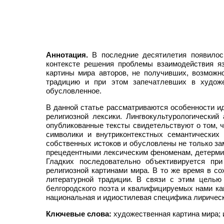
Аннотация.
В последние десятилетия появилось
контексте решения проблемы взаимодействия я
картины мира авторов, не получивших, возможн
традицию и при этом запечатлевших в художе
обусловленное.
В данной статье рассматриваются особенности и
религиозной лексики. Лингвокультурологический
опубликованные тексты свидетельствуют о том, 
символики и внутриконтекстных семантических
собственных истоков и обусловлены не только з
прецедентными лексическим феноменам, детермин
Гладких последовательно объективируется пр
религиозной картинами мира. В то же время в с
литературной традиции. В связи с этим целью
белгородского поэта и квалифицируемых нами к
национальная и идиостилевая специфика лирическ
Ключевые слова:
художественная картина мира; и