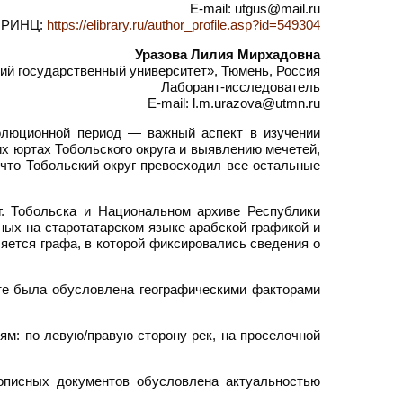
E-mail: utgus@mail.ru
РИНЦ:
https://elibrary.ru/author_profile.asp?id=549304
Уразова Лилия Мирхадовна
й государственный университет», Тюмень, Россия
Лаборант-исследователь
E-mail: l.m.urazova@utmn.ru
олюционной период — важный аспект в изучении
х юртах Тобольского округа и выявлению мечетей,
 что Тобольский округ превосходил все остальные
г. Тобольска и Национальном архиве Республики
ных на старотатарском языке арабской графикой и
ляется графа, в которой фиксировались сведения о
кте была обусловлена географическими факторами
ям: по левую/правую сторону рек, на проселочной
описных документов обусловлена актуальностью