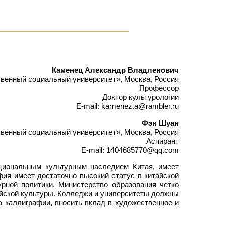
Каменец Александр Владленович
венный социальный университет», Москва, Россия
Профессор
Доктор культурологии
E-mail: kamenez.a@rambler.ru
Фэн Шуан
венный социальный университет», Москва, Россия
Аспирант
E-mail: 1404685770@qq.com
циональным культурным наследием Китая, имеет
фия имеет достаточно высокий статус в китайской
урной политики. Министерство образования четко
айской культуры. Колледжи и университеты должны
а каллиграфии, вносить вклад в художественное и