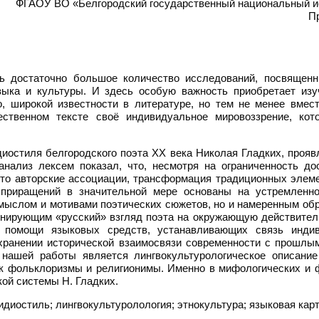
ФГАОУ ВО «Белгородский государственный национальный ис
П
 достаточно большое количество исследований, посвященн
зыка и культуры. И здесь особую важность приобретает изу
о, широкой известности в литературе, но тем не менее вмес
ственном тексте своё индивидуальное мировоззрение, кот
диостиля белгородского поэта ХХ века Николая Гладких, проя
 анализ лексем показал, что, несмотря на ограниченность до
что авторские ассоциации, трансформация традиционных элеме
 приращений в значительной мере основаны на устремленно
амыслом и мотивами поэтических сюжетов, но и намеренным об
ирующим «русский» взгляд поэта на окружающую действительн
и помощи языковых средств, устанавливающих связь индив
охранении исторической взаимосвязи современности с прошлы
 нашей работы является лингвокультурологическое описани
ак фольклоризмы и религионимы. Именно в мифологических и 
ой системы Н. Гладких.
диостиль; лингвокультуролология; этнокультура; языковая карт