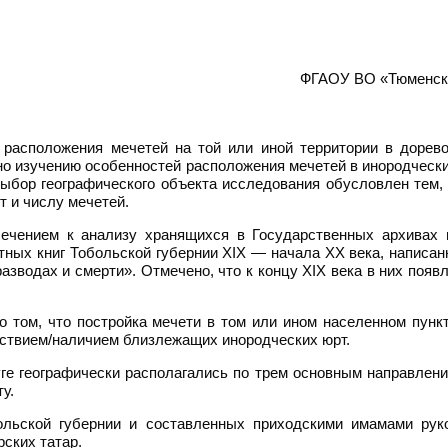
ФГАОУ ВО «Тюменски
расположения мечетей на той или иной территории в дорев
 изучению особенностей расположения мечетей в инородчески
Выбор географического объекта исследования обусловлен тем,
т и числу мечетей.
ечением к анализу хранящихся в Государственных архивах 
ых книг Тобольской губернии XIX — начала XX века, написан
азводах и смерти». Отмечено, что к концу XIX века в них появ
о том, что постройка мечети в том или ином населенном пун
утствием/наличием близлежащих инородческих юрт.
ге географически располагались по трем основным направлени
у.
ольской губернии и составленных приходскими имамами рук
рских татар.