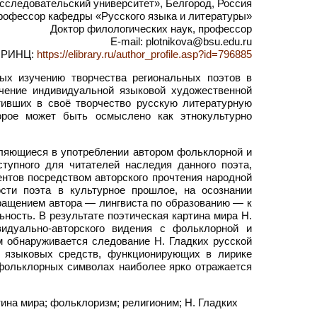
следовательский университет», Белгород, Россия
рофессор кафедры «Русского языка и литературы»
Доктор филологических наук, профессор
E-mail: plotnikova@bsu.edu.ru
РИНЦ:
https://elibrary.ru/author_profile.asp?id=796885
ых изучению творчества региональных поэтов в
чение индивидуальной языковой художественной
тивших в своё творчество русскую литературную
орое может быть осмыслено как этнокультурно
вляющиеся в употреблении автором фольклорной и
ступного для читателей наследия данного поэта,
нтов посредством авторского прочтения народной
сти поэта в культурное прошлое, на осознании
ращением автора — лингвиста по образованию — к
ость. В результате поэтическая картина мира Н.
идуально-авторского видения с фольклорной и
м обнаруживается следование Н. Гладких русской
е языковых средств, функционирующих в лирике
фольклорных символах наиболее ярко отражается
ина мира; фольклоризм; религионим; Н. Гладких