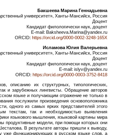
Бакшеева Марина Геннадьевна
рственный университет», Ханты-Мансийск, Россия
Доцент
Кандидат филологически наук, доцент
E-mail: Baksheeva.Marina@yandex.ru
ORCID:
https://orcid.org/0000-0002-3248-165X
Исламова Юлия Валерьевна
рственный университет», Ханты-Мансийск, Россия
Доцент
Кандидат филологически наук, доцент
E-mail: islyv@yandex.ru
ORCID:
https://orcid.org/0000-0003-3752-8418
в, описанию их структурных, типологических,
так и зарубежных лингвисты. Обращение авторов
усском языке и получающим отражение не только в
дования послужили произведения основоположника
ти, одного из самых ярких представителей этого
ным текстам, так и необходимостью выявления
фики языкового мышления, языковой картины мира
ены продуктивные модели, при помощи которых они
есталова. В результате авторы пришли к выводу,
у уже функционирующих в русском языке слов, а