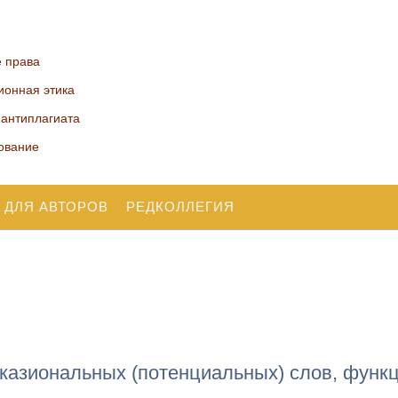
е права
ионная этика
 антиплагиата
ование
 ДЛЯ АВТОРОВ
РЕДКОЛЛЕГИЯ
казиональных (потенциальных) слов, функ