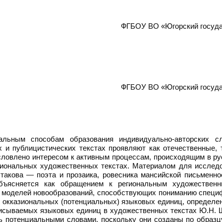
ФГБОУ ВО «Югорский госуда
ФГБОУ ВО «Югорский госуда
ьным способам образования индивидуально-авторских сло
 и публицистических текстах проявляют как отечественные, 
словлено интересом к активным процессам, происходящим в р
региональных художественных текстах. Материалом для иссле
кова — поэта и прозаика, ровесника мансийской письменнос
объясняется как обращением к региональным художествен
я моделей новообразований, способствующих пониманию специ
г окказиональных (потенциальных) языковых единиц, определ
писываемых языковых единиц в художественных текстах Ю.Н. Ш
ь потенциальными словами, поскольку они созданы по образц