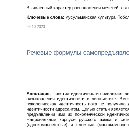
Выявленный характер расположения мечетей в тат
Ключевые слова:
мусульманская культура; Тоболь
26.10.2023
Речевые формулы самопредъявлен
Аннотация.
Понятие идентичности привлекает вн
оязыковления идентичности в лингвистике. Вмес
поколенческая идентичность пока не получила 
идентичности адресантом. Целью статьи являетс
предъявлении ими их поколенческой идентично
Национальном корпусе русского языка и сет
(однокомпонентные) и сложные (многокомпоне