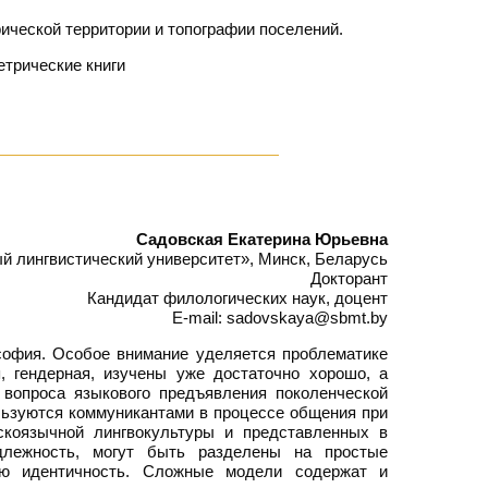
ической территории и топографии поселений.
етрические книги
Садовская Екатерина Юрьевна
й лингвистический университет», Минск, Беларусь
Докторант
Кандидат филологических наук, доцент
E-mail: sadovskaya@sbmt.by
ософия. Особое внимание уделяется проблематике
я, гендерная, изучены уже достаточно хорошо, а
 вопроса языкового предъявления поколенческой
льзуются коммуникантами в процессе общения при
скоязычной лингвокультуры и представленных в
длежность, могут быть разделены на простые
кую идентичность. Сложные модели содержат и