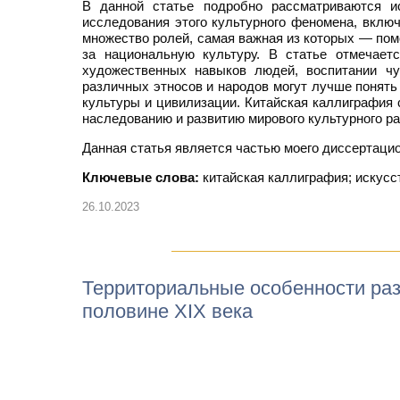
В данной статье подробно рассматриваются ис
исследования этого культурного феномена, вклю
множество ролей, самая важная из которых — пом
за национальную культуру. В статье отмечаетс
художественных навыков людей, воспитании чу
различных этносов и народов могут лучше понять
культуры и цивилизации. Китайская каллиграфия
наследованию и развитию мирового культурного ра
Данная статья является частью моего диссертаци
Ключевые слова:
китайская каллиграфия; искусст
26.10.2023
Территориальные особенности раз
половине XIX века