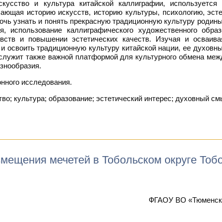
кусство и культура китайской каллиграфии, используется 
чающая историю искусств, историю культуры, психологию, эст
очь узнать и понять прекрасную традиционную культуру родины
я, использование каллиграфического художественного обра
вств и повышении эстетических качеств. Изучая и осваива
 и освоить традиционную культуру китайской нации, ее духовны
 служит также важной платформой для культурного обмена меж
знообразия.
онного исследования.
во; культура; образование; эстетический интерес; духовный с
мещения мечетей в Тобольском округе Тобо
ФГАОУ ВО «Тюменски