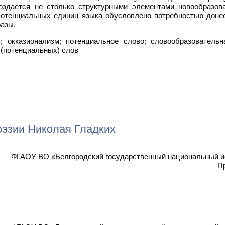
оздается не столько структурными элементами новообразов
отенциальных единиц языка обусловлено потребностью доне
азы.
окказионализм; потенциальное слово; словообразовательн
(потенциальных) слов
оэзии Николая Гладких
ФГАОУ ВО «Белгородский государственный национальный ис
П