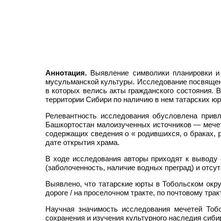
Аннотация.
Выявление символики планировки и 
мусульманской культуры. Исследование посвящено
в которых велись акты гражданского состояния. 
территории Сибири по наличию в нем татарских юр
Релевантность исследования обусловлена привл
Башкортостан малоизученных источников — мечетн
содержащих сведения о « родившихся, о браках, р
дате открытия храма.
В ходе исследования авторы приходят к выводу 
(заболоченность, наличие водных преград) и отс
Выявлено, что татарские юрты в Тобольском окру
дороге / на проселочном тракте, по почтовому тракт
Научная значимость исследования мечетей Тоб
сохранения и изучения культурного наследия сиби