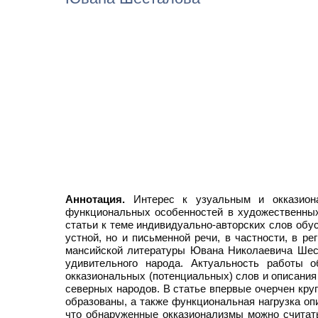
Аннотация.
Интерес к узуальным и окказионал
функциональных особенностей в художественных
статьи к теме индивидуально-авторских слов обу
устной, но и письменной речи, в частности, в 
мансийской литературы Ювана Николаевича Шеста
удивительного народа. Актуальность работы 
окказиональных (потенциальных) слов и описани
северных народов. В статье впервые очерчен кру
образованы, а также функциональная нагрузка о
что обнаруженные окказионализмы можно считат