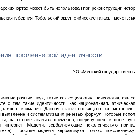
арских юртах может быть использован при реконструкции истор
ская губерния; Тобольский округ; сибирские татары; мечеть; м
ия поколенческой идентичности
УО «Минский государственны
имание разных наук, таких как социология, психология, фил
те с тем такие идентичности, как национальная, этническа
должного внимания. Данная статья посвящена рассмотрению
я выявление и систематизация речевых формул, которые испо
сти, на основе анализа примеров, оперирующих в поле рус
и интернет. Модели, вербализующие поколенческую прина
нтные). Простые модели вербализуют только поколенчес