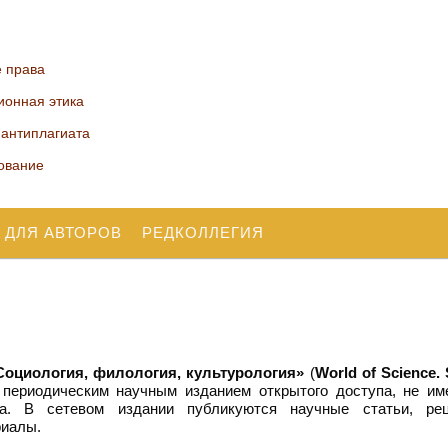
е права
ионная этика
 антиплагиата
ование
 ДЛЯ АВТОРОВ
РЕДКОЛЛЕГИЯ
Социология, филология, культурология»
(
World of Science. 
периодическим научным изданием открытого доступа, не и
. В сетевом издании публикуются научные статьи, рец
риалы.