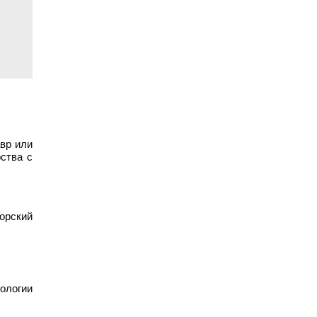
авр или
рства с
торский
ологии