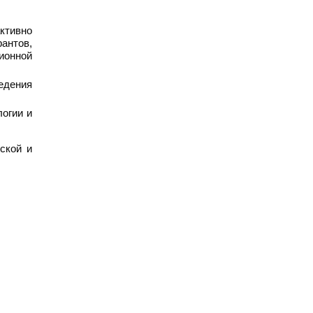
ктивно
антов,
ионной
едения
огии и
ской и