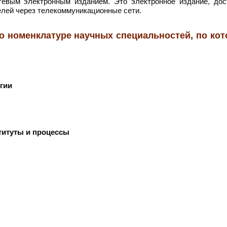
тевым электронным изданием. Это электронное издание, дос
елей через телекоммуникационные сети.
о номенклатуре научных специальностей, по ко
огии
ституты и процессы