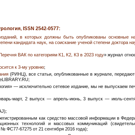
рология, ISSN 2542-0577:
изданий, в которых должны быть опубликованы основные н
епени кандидата наук, на соискание ученой степени доктора н
речня ВАК по категориям К1, К2, К3 в 2023 году
» журнал отно
осится к 3-му уровню
;
ания
(РИНЦ), все статьи, опубликованные в журнале, передают
 eLIBRARY.RU;
логия» — исключительно сетевое издание, мы не выпускаем пе
нварь-март, 2 выпуск — апрель-июнь, 3 выпуск — июль-сентя
J);
регистрированным как средство массовой информации в Федер
ционных технологий и массовых коммуникаций (свидетель
№ ФС77-67275 от 21 сентября 2016 года);