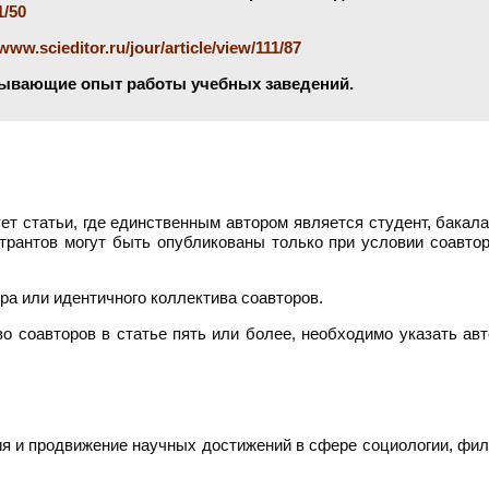
1/50
/www.scieditor.ru/jour/article/view/111/87
сывающие опыт работы учебных заведений.
т статьи, где единственным автором является студент, бакал
странтов могут быть опубликованы только при условии соавто
а или идентичного коллектива соавторов.
во соавторов в статье пять или более, необходимо указать ав
ия и продвижение научных достижений в сфере социологии, фил