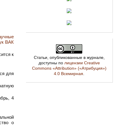
аучные
аук ВАК
сится к
Статьи, опубликованные в журнале,
доступны по
лицензии Creative
Commons «Attribution» («Атрибуция»)
ся для
4.0 Всемирная
.
чатную
брь, 4
альной
ство о