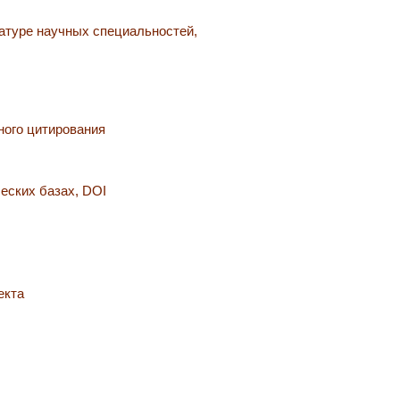
атуре научных специальностей,
ного цитирования
еских базах, DOI
екта