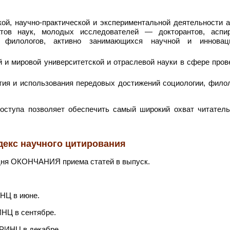
ой, научно-практической и экспериментальной деятельности а
ов наук, молодых исследователей — докторантов, аспир
 и филологов, активно занимающихся научной и инновац
 и мировой университетской и отраслевой науки в сфере пров
тия и использования передовых достижений социологии, филол
оступа позволяет обеспечить самый широкий охват читатель
декс научного цитирования
дня ОКОНЧАНИЯ приема статей в выпуск.
ИНЦ в июне.
ИНЦ в сентябре.
 РИНЦ в декабре.