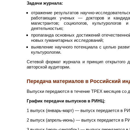
Задачи журнала:
отражение результатов научно-исследовательск
работающих ученых — докторов и кандидат
магистрантов; социологов, культурологов
деятельностью;
пропаганда основных достижений отечественной
новых гуманитарных исследований;
выявление научного потенциала с целью разви
культурологии.
Сетевой формат журнала и принцип открытого д
авторской аудитории.
Передача материалов в Российский ин
Выпуски передаются в течение ТРЕХ месяцев со 
График передачи выпусков в РИНЦ:
1 выпуск (январь-март) — выпуск передается в Р
2 выпуск (апрель-июнь) — выпуск передается в Р
3 выпуск (июль-сентябрь) — выпуск передается в