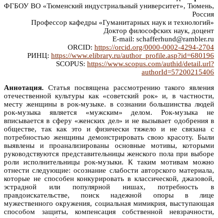
ФГБОУ ВО «Тюменский индустриальный университет», Тюмень,
Россия
Профессор кафедры «Гуманитарных наук и технологий»
Доктор философских наук, доцент
E-mail: schafferhund@rambler.ru
ORCID:
https://orcid.org/0000-0002-4294-2704
РИНЦ:
https://www.elibrary.ru/author_profile.asp?id=680196
SCOPUS:
https://www.scopus.com/authid/detail.url?
authorId=57200215406
Аннотация.
Статья посвящена рассмотрению такого явления
отечественной культуры как «советский рок» и, в частности,
месту женщины в рок-музыке. в сознании большинства людей
рок-музыка является «мужским» делом. Рок-музыка не
вписывается в сферу «женских дел» и не вызывает одобрения в
обществе, так как это и физически тяжело и не связана с
потребностью женщины демонстрировать свою красоту. Были
выявлены и проанализированы основные мотивы, которыми
руководствуются представительницы женского пола при выборе
роли исполнительницы рок-музыки. К таким мотивам можно
отнести следующие: осознание слабости авторского материала,
которые не способен конкурировать в классической, джазовой,
эстрадной или популярной нишах, потребность в
правдоискательстве, поиск надежной опоры в лице
мужественного окружения, социальная мимикрия, выступающая
способом защиты, компенсация собственной невзрачности,