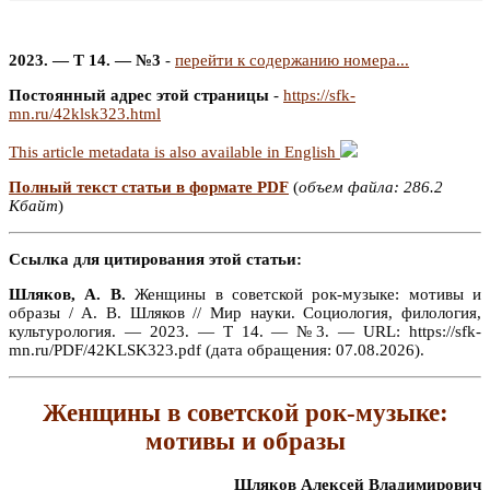
2023. — Т 14. — №3
-
перейти к содержанию номера...
Постоянный адрес этой страницы
-
https://sfk-
mn.ru/42klsk323.html
This article metadata is also available in English
Полный текст статьи в формате PDF
(
объем файла: 286.2
Кбайт
)
Ссылка для цитирования этой статьи:
Шляков, А. В.
Женщины в советской рок-музыке: мотивы и
образы / А. В. Шляков // Мир науки. Социология, филология,
культурология. — 2023. — Т 14. — №3. — URL: https://sfk-
mn.ru/PDF/42KLSK323.pdf (дата обращения: 07.08.2026).
Женщины в советской рок-музыке:
мотивы и образы
Шляков Алексей Владимирович