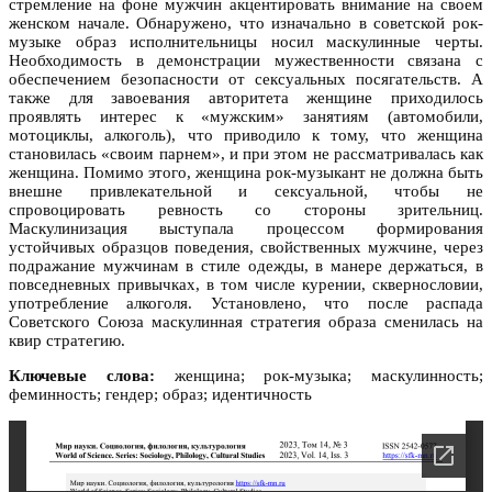
стремление на фоне мужчин акцентировать внимание на своем
женском начале. Обнаружено, что изначально в советской рок-
музыке образ исполнительницы носил маскулинные черты.
Необходимость в демонстрации мужественности связана с
обеспечением безопасности от сексуальных посягательств. А
также для завоевания авторитета женщине приходилось
проявлять интерес к «мужским» занятиям (автомобили,
мотоциклы, алкоголь), что приводило к тому, что женщина
становилась «своим парнем», и при этом не рассматривалась как
женщина. Помимо этого, женщина рок-музыкант не должна быть
внешне привлекательной и сексуальной, чтобы не
спровоцировать ревность со стороны зрительниц.
Маскулинизация выступала процессом формирования
устойчивых образцов поведения, свойственных мужчине, через
подражание мужчинам в стиле одежды, в манере держаться, в
повседневных привычках, в том числе курении, сквернословии,
употребление алкоголя. Установлено, что после распада
Советского Союза маскулинная стратегия образа сменилась на
квир стратегию.
Ключевые слова:
женщина; рок-музыка; маскулинность;
феминность; гендер; образ; идентичность