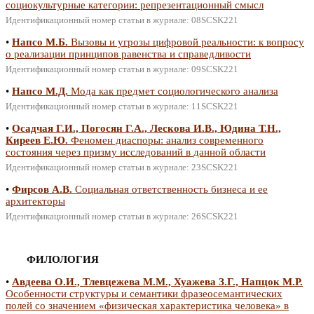
социокультурные категории: репрезентационный смысл
Идентификационный номер статьи в журнале: 08SCSK221
•
Напсо М.Б.
Вызовы и угрозы цифровой реальности: к вопросу
о реализации принципов равенства и справедливости
Идентификационный номер статьи в журнале: 09SCSK221
•
Напсо М.Д.
Мода как предмет социологического анализа
Идентификационный номер статьи в журнале: 11SCSK221
•
Осадчая Г.И., Погосян Г.А., Лескова И.В., Юдина Т.Н.,
Киреев Е.Ю.
Феномен диаспоры: анализ современного
состояния через призму исследований в данной области
Идентификационный номер статьи в журнале: 23SCSK221
•
Фирсов А.В.
Социальная ответственность бизнеса и ее
архитекторы
Идентификационный номер статьи в журнале: 26SCSK221
ФИЛОЛОГИЯ
•
Авдеева О.И., Тлевцежева М.М., Хуажева З.Г., Напцок М.Р.
Особенности структуры и семантики фразеосемантических
полей со значением «физическая характеристика человека» в