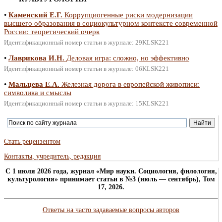
•
Каменский Е.Г.
Коррупциогенные риски модернизации
высшего образования в социокультурном контексте современной
России: теоретический очерк
Идентификационный номер статьи в журнале: 29KLSK221
•
Лаврикова И.Н.
Деловая игра: сложно, но эффективно
Идентификационный номер статьи в журнале: 06KLSK221
•
Мальцева Е.А.
Железная дорога в европейской живописи:
символика и смыслы
Идентификационный номер статьи в журнале: 15KLSK221
Стать рецензентом
Контакты, учредитель, редакция
C 1 июля 2026 года, журнал «Мир науки. Социология, филология,
культурология» принимает статьи в №3 (июль — сентябрь), Том
17, 2026.
Ответы на часто задаваемые вопросы авторов