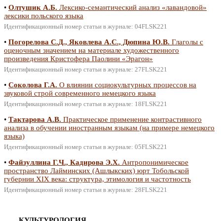
•
Олтушик А.Б.
Лексико-семантический анализ «лавандовой»
лексики польского языка
Идентификационный номер статьи в журнале: 04FLSK221
•
Погорелова С.Д., Яковлева А.С., Дюпина Ю.В.
Глаголы с
оценочным значением на материале художественного
произведения Кристофера Паолини «Эрагон»
Идентификационный номер статьи в журнале: 27FLSK221
•
Соколова Г.А.
О влиянии социокультурных процессов на
звуковой строй современного немецкого языка
Идентификационный номер статьи в журнале: 18FLSK221
•
Тактарова А.В.
Практическое применение контрастивного
анализа в обучении иностранным языкам (на примере немецкого
языка)
Идентификационный номер статьи в журнале: 05FLSK221
•
Файзуллина Г.Ч., Кадирова Э.Х.
Антропонимическое
пространство Лайминских (Ашлыкских) юрт Тобольской
губернии XIX века: структура, этимология и частотность
Идентификационный номер статьи в журнале: 28FLSK221
КУЛЬТУРОЛОГИЯ