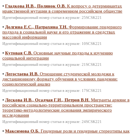
•
Гладкова И.В., Полянок О.В.
К вопросу о детерминантах
нравственной мутации в современном российском обществе
Идентификационный номер статьи в журнале: 25SCSK221
•
Долгина Е.С., Патрахина Т.Н.
Формирование гендерного
подхода в социальной науке и его отражение в средствах
массовой информации
Идентификационный номер статьи в журнале: 10SCSK221
•
Кутовая С.В.
Основные научные подходы к изучению
социальной интеграции
Идентификационный номер статьи в журнале: 21SCSK221
•
Легостаева И.В.
Отношение студенческой молодежи к
дистанционному формату обучения в условиях пандемии:
социологический анализ
Идентификационный номер статьи в журнале: 17SCSK221
•
Лескова И.В., Осадчая Г.И., Петров В.Н.
Мигранты армяне в
российском социально-территориальном пространстве:
теоретико-методологические основания эмпирического
исследования
Идентификационный номер статьи в журнале: 24SCSK221
•
Максимова О.Б.
Гендерные роли и гендерные стереотипы как