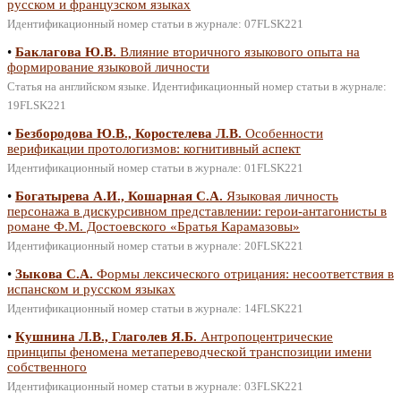
русском и французском языках
Идентификационный номер статьи в журнале: 07FLSK221
•
Баклагова Ю.В.
Влияние вторичного языкового опыта на
формирование языковой личности
Статья на английском языке. Идентификационный номер статьи в журнале:
19FLSK221
•
Безбородова Ю.В., Коростелева Л.В.
Особенности
верификации протологизмов: когнитивный аспект
Идентификационный номер статьи в журнале: 01FLSK221
•
Богатырева А.И., Кошарная С.А.
Языковая личность
персонажа в дискурсивном представлении: герои-антагонисты в
романе Ф.М. Достоевского «Братья Карамазовы»
Идентификационный номер статьи в журнале: 20FLSK221
•
Зыкова С.А.
Формы лексического отрицания: несоответствия в
испанском и русском языках
Идентификационный номер статьи в журнале: 14FLSK221
•
Кушнина Л.В., Глаголев Я.Б.
Антропоцентрические
принципы феномена метапереводческой транспозиции имени
собственного
Идентификационный номер статьи в журнале: 03FLSK221