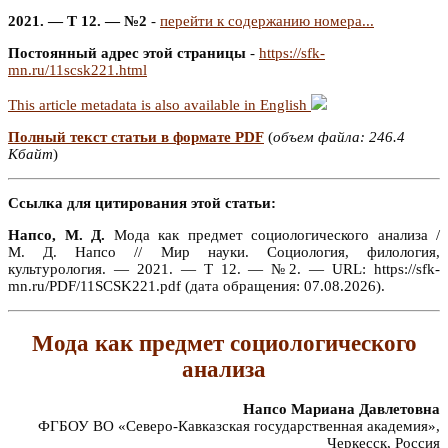
2021. — Т 12. — №2
-
перейти к содержанию номера...
Постоянный адрес этой страницы
-
https://sfk-
mn.ru/11scsk221.html
This article metadata is also available in English
Полный текст статьи в формате PDF
(
объем файла: 246.4
Кбайт
)
Ссылка для цитирования этой статьи:
Напсо, М. Д.
Мода как предмет социологического анализа /
М. Д. Напсо // Мир науки. Социология, филология,
культурология. — 2021. — Т 12. — №2. — URL: https://sfk-
mn.ru/PDF/11SCSK221.pdf (дата обращения: 07.08.2026).
Мода как предмет социологического
анализа
Напсо Мариана Давлетовна
ФГБОУ ВО «Северо-Кавказская государственная академия»,
Черкесск, Россия