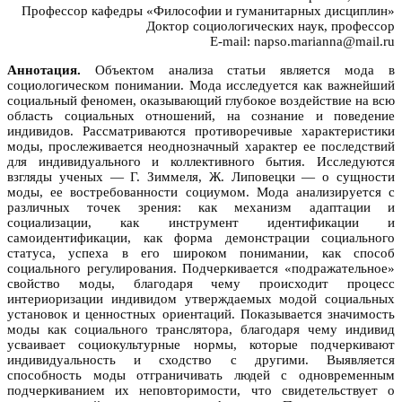
Профессор кафедры «Философии и гуманитарных дисциплин»
Доктор социологических наук, профессор
E-mail: napso.marianna@mail.ru
Аннотация.
Объектом анализа статьи является мода в
социологическом понимании. Мода исследуется как важнейший
социальный феномен, оказывающий глубокое воздействие на всю
область социальных отношений, на сознание и поведение
индивидов. Рассматриваются противоречивые характеристики
моды, прослеживается неоднозначный характер ее последствий
для индивидуального и коллективного бытия. Исследуются
взгляды ученых — Г. Зиммеля, Ж. Липовецки — о сущности
моды, ее востребованности социумом. Мода анализируется с
различных точек зрения: как механизм адаптации и
социализации, как инструмент идентификации и
самоидентификации, как форма демонстрации социального
статуса, успеха в его широком понимании, как способ
социального регулирования. Подчеркивается «подражательное»
свойство моды, благодаря чему происходит процесс
интериоризации индивидом утверждаемых модой социальных
установок и ценностных ориентаций. Показывается значимость
моды как социального транслятора, благодаря чему индивид
усваивает социокультурные нормы, которые подчеркивают
индивидуальность и сходство с другими. Выявляется
способность моды отграничивать людей с одновременным
подчеркиванием их неповторимости, что свидетельствует о