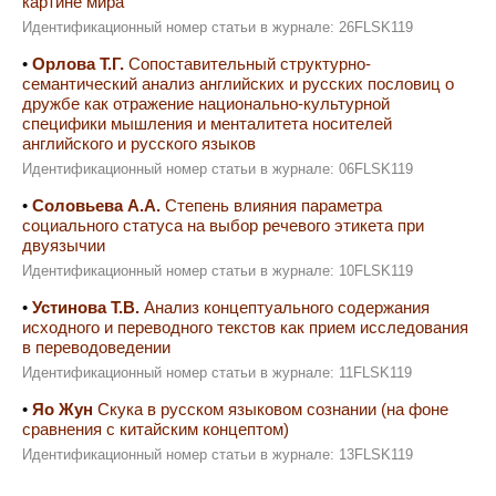
картине мира
Идентификационный номер статьи в журнале: 26FLSK119
•
Орлова Т.Г.
Сопоставительный структурно-
семантический анализ английских и русских пословиц о
дружбе как отражение национально-культурной
специфики мышления и менталитета носителей
английского и русского языков
Идентификационный номер статьи в журнале: 06FLSK119
•
Соловьева А.А.
Степень влияния параметра
социального статуса на выбор речевого этикета при
двуязычии
Идентификационный номер статьи в журнале: 10FLSK119
•
Устинова Т.В.
Анализ концептуального содержания
исходного и переводного текстов как прием исследования
в переводоведении
Идентификационный номер статьи в журнале: 11FLSK119
•
Яо Жун
Скука в русском языковом сознании (на фоне
сравнения с китайским концептом)
Идентификационный номер статьи в журнале: 13FLSK119