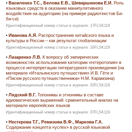
•
Василенко Т.С., Белова Е.В., Шеваршинова Е.И.
Роль
языковых средств в оказании манипулятивного
воздействия на аудиторию (на примере радиотекстов Би-
би-си)
Идентификационный номер статьи в журнале: 17FLSK119
•
Иванова А.Я.
Распространение китайского языка и
культуры в России – как результат глобализации
Идентификационный номер статьи в журнале: 16FLSK119
•
Лазаренко Л.В.
К вопросу об эмпирических
возможностях использования категории «гетеротопия» в
процессе интерпретации литературного произведения (на
материале «Итальянского путешествия» И.В. Гёте и
«Писем русского путешественника» Н.М. Карамзина)
Идентификационный номер статьи в журнале: 02FLSK119
•
Лядский В.Г.
Топонимы и этнонимы в составе
идиоматических выражений: сравнительный анализ на
материале европейских языков
Идентификационный номер статьи в журнале: 07FLSK119
•
Нестерова Т.Г., Ремизова В.Ф., Маркова Г.А.
Содержание концепта «успех» в русской языковой