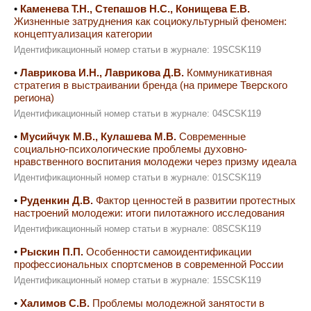
•
Каменева Т.Н., Степашов Н.С., Конищева Е.В.
Жизненные затруднения как социокультурный феномен:
концептуализация категории
Идентификационный номер статьи в журнале: 19SCSK119
•
Лаврикова И.Н., Лаврикова Д.В.
Коммуникативная
стратегия в выстраивании бренда (на примере Тверского
региона)
Идентификационный номер статьи в журнале: 04SCSK119
•
Мусийчук М.В., Кулашева М.В.
Современные
социально-психологические проблемы духовно-
нравственного воспитания молодежи через призму идеала
Идентификационный номер статьи в журнале: 01SCSK119
•
Руденкин Д.В.
Фактор ценностей в развитии протестных
настроений молодежи: итоги пилотажного исследования
Идентификационный номер статьи в журнале: 08SCSK119
•
Рыскин П.П.
Особенности самоидентификации
профессиональных спортсменов в современной России
Идентификационный номер статьи в журнале: 15SCSK119
•
Халимов С.В.
Проблемы молодежной занятости в