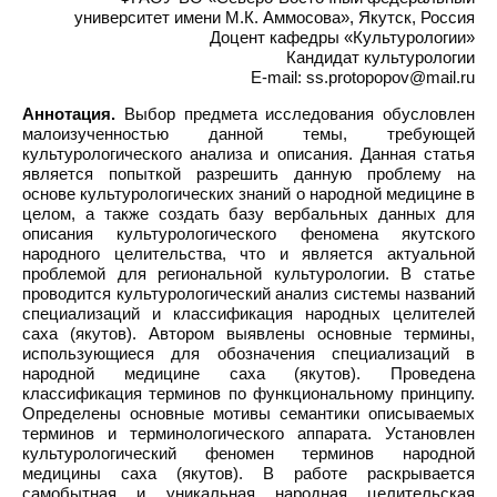
университет имени М.К. Аммосова», Якутск, Россия
Доцент кафедры «Культурологии»
Кандидат культурологии
E-mail: ss.protopopov@mail.ru
Аннотация.
Выбор предмета исследования обусловлен
малоизученностью данной темы, требующей
культурологического анализа и описания. Данная статья
является попыткой разрешить данную проблему на
основе культурологических знаний о народной медицине в
целом, а также создать базу вербальных данных для
описания культурологического феномена якутского
народного целительства, что и является актуальной
проблемой для региональной культурологии. В статье
проводится культурологический анализ системы названий
специализаций и классификация народных целителей
саха (якутов). Автором выявлены основные термины,
использующиеся для обозначения специализаций в
народной медицине саха (якутов). Проведена
классификация терминов по функциональному принципу.
Определены основные мотивы семантики описываемых
терминов и терминологического аппарата. Установлен
культурологический феномен терминов народной
медицины саха (якутов). В работе раскрывается
самобытная и уникальная народная целительская