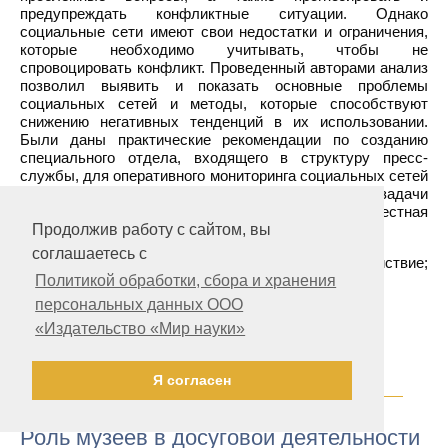
предупреждать конфликтные ситуации. Однако
социальные сети имеют свои недостатки и ограничения,
которые необходимо учитывать, чтобы не
спровоцировать конфликт. Проведенный авторами анализ
позволил выявить и показать основные проблемы
социальных сетей и методы, которые способствуют
снижению негативных тенденций в их использовании.
Были даны практические рекомендации по созданию
специального отдела, входящего в структуру пресс-
службы, для оперативного мониторинга социальных сетей
в органах власти, а также указаны основные задачи
данного отдела для снижения конфликтов типа «местная
власть-население».
Продолжив работу с сайтом, вы
соглашаетесь с
Ключевые слова:
социальные сети; взаимодействие;
конфликт; местная власть; местное население
Политикой обработки, сбора и хранения
персональных данных ООО
«Издательство «Мир науки»
10.10.2022
Я согласен
Роль музеев в досуговой деятельности