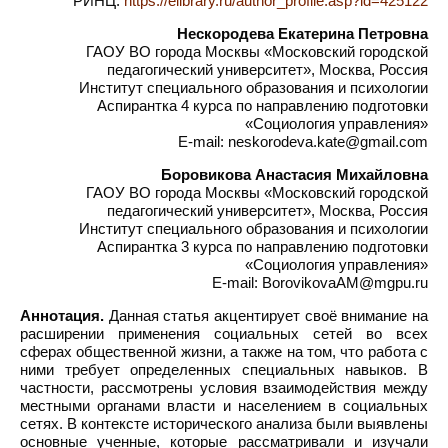
РИНЦ:
https://elibrary.ru/author_profile.asp?id=425122
Нескородева Екатерина Петровна
ГАОУ ВО города Москвы «Московский городской
педагогический университет», Москва, Россия
Институт специального образования и психологии
Аспирантка 4 курса по направлению подготовки
«Социология управления»
E-mail: neskorodeva.kate@gmail.com
Боровикова Анастасия Михайловна
ГАОУ ВО города Москвы «Московский городской
педагогический университет», Москва, Россия
Институт специального образования и психологии
Аспирантка 3 курса по направлению подготовки
«Социология управления»
E-mail: BorovikovaAM@mgpu.ru
Аннотация.
Данная статья акцентирует своё внимание на
расширении применения социальных сетей во всех
сферах общественной жизни, а также на том, что работа с
ними требует определенных специальных навыков. В
частности, рассмотрены условия взаимодействия между
местными органами власти и населением в социальных
сетях. В контексте исторического анализа были выявлены
основные ученные, которые рассматривали и изучали