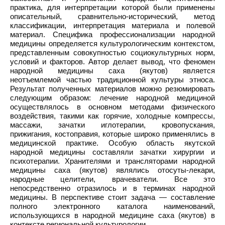
практика, для интерпретации которой были применены
описательный, сравнительно-исторический, метод
классификации, интерпретация материала и полевой
материал. Специфика профессионализации народной
медицины определяется культурологическим контекстом,
представленным совокупностью социокультурных норм,
условий и факторов. Автор делает вывод, что феномен
народной медицины саха (якутов) является
неотъемлемой частью традиционной культуры этноса.
Результат полученных материалов можно резюмировать
следующим образом: лечение народной медициной
осуществлялось в основном методами физического
воздействия, такими как горячие, холодные компрессы,
массажи, зачатки иглотерапии, кровопускания,
прижигания, костоправия, которые широко применялись в
медицинской практике. Особую область якутской
народной медицины составляли зачатки хирургии и
психотерапии. Хранителями и трансляторами народной
медицины саха (якутов) являлись отосуты-лекари,
народные целители, врачеватели. Все это
непосредственно отразилось и в терминах народной
медицины. В перспективе стоит задача — составление
полного электронного каталога наименований,
использующихся в народной медицине саха (якутов) в
контексте региональной культурологии.