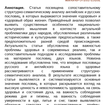
Аннотация.
Статья посвящена сопоставительному
структурно-семантическому анализу английских и русских
пословиц, в которых выражаются значения «здоровье» и
«здоровый образ жизни». Приведённый анализ позволил
выявить существенные особенности национально-
культурного мышления в контексте актуальной
проблематики двух народов, обусловленные различными
историческими и культурными предпосылками, а также
предположительно разной средой происхождения.
Актуальность статьи обусловлена как важностью
проблемы здоровья в современных реалиях, так и
сопоставительным подходом к исследованию проблемы
на материале пословиц двух языков. Новизна
исследования обусловлена тем, что впервые пословицы
русского и английского языка о здоровье
рассматриваются с применением структурно-
семантического анализа. В результате исследования в
статье выявляются и систематизируются основные
значения пословиц, в которых раскрывается взгляд на
высокую ценность и невосполнимость здоровья, на связь
здоровья и состояния духа, на важность соблюдения
режима дня и гигиены, на важность соблюдения
умеренности в еде, питье и сне; также выявляются
образные средства и художественные приёмы,