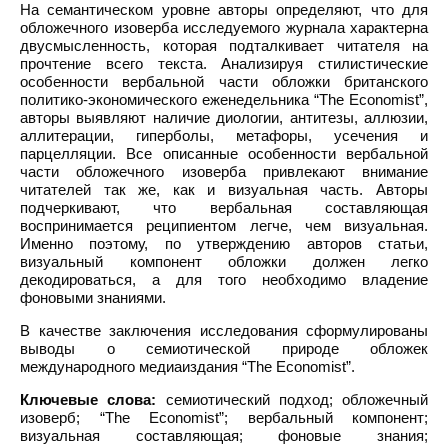
На семантическом уровне авторы определяют, что для
обложечного изоверба исследуемого журнала характерна
двусмысленность, которая подталкивает читателя на
прочтение всего текста. Анализируя стилистические
особенности вербальной части обложки британского
политико-экономического еженедельника “The Economist”,
авторы выявляют наличие диологии, антитезы, аллюзии,
аллитерации, гиперболы, метафоры, усечения и
парцелляции. Все описанные особенности вербальной
части обложечного изоверба привлекают внимание
читателей так же, как и визуальная часть. Авторы
подчеркивают, что вербальная составляющая
воспринимается реципиентом легче, чем визуальная.
Именно поэтому, по утверждению авторов статьи,
визуальный компонент обложки должен легко
декодироваться, а для того необходимо владение
фоновыми знаниями.
В качестве заключения исследования сформулированы
выводы о семиотической природе обложек
международного медиаиздания “The Economist”.
Ключевые слова:
семиотический подход; обложечный
изоверб; “The Economist”; вербальный компонент;
визуальная составляющая; фоновые знания;