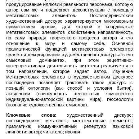
продуцирование иллюзии реальности персонажа, которую
автор сам же и подвергает деконструкции с помощью
метатекстовых элементов. Постмодернистский
художественный дискурс характеризуется многомерным
применением иронии, для которой в координатах
метатекстовых элементов свойственна направленность
на саму природу творческого процесса автора и его
отношение к миру и самому себе. Основной
прагматической функцией метатекстовых элементов
является декодирование художественного дискурса в его
смысловых доминантах, при этом рецептивно-
интерпретативная деятельность читателя реализуется в
том направлении, которое задает автор. Изучение
метатекстовых элементов в художественном дискурсе
постмодерна позволяет трактовать такой дискурс с
позиций онтологии (как способ и условия бытия),
аксиологии (совокупность ценностных компонентов
индивидуально-авторской картины мира), гносеологии
(познание художественных смыслов).
Ключевые слова:
художественный дискурс;
постмодернизм; метатекст; метатекстовые элементы;
прагматика; коммуникативный репертуар языковой
личности; автор; читатель; ирония