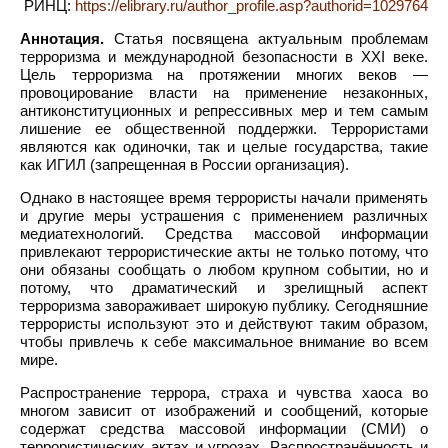
РИНЦ:
https://elibrary.ru/author_profile.asp?authorid=1029764
Аннотация.
Статья посвящена актуальным проблемам
терроризма и международной безопасности в XXI веке.
Цель терроризма на протяжении многих веков —
провоцирование власти на применение незаконных,
антиконституционных и репрессивных мер и тем самым
лишение ее общественной поддержки. Террористами
являются как одиночки, так и целые государства, такие
как ИГИЛ (запрещенная в России организация).
Однако в настоящее время террористы начали применять
и другие меры устрашения с применением различных
медиатехнологий. Средства массовой информации
привлекают террористические акты не только потому, что
они обязаны сообщать о любом крупном событии, но и
потому, что драматический и зрелищный аспект
терроризма завораживает широкую публику. Сегодняшние
террористы используют это и действуют таким образом,
чтобы привлечь к себе максимальное внимание во всем
мире.
Распространение террора, страха и чувства хаоса во
многом зависит от изображений и сообщений, которые
содержат средства массовой информации (СМИ) о
террористических актах и угрозах. Распространённость и