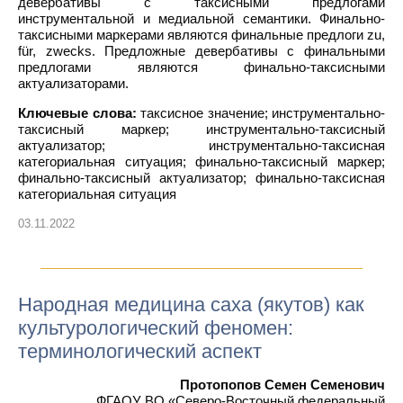
девербативы с таксисными предлогами
инструментальной и медиальной семантики. Финально-
таксисными маркерами являются финальные предлоги zu,
für, zwecks. Предложные девербативы с финальными
предлогами являются финально-таксисными
актуализаторами.
Ключевые слова:
таксисное значение; инструментально-
таксисный маркер; инструментально-таксисный
актуализатор; инструментально-таксисная
категориальная ситуация; финально-таксисный маркер;
финально-таксисный актуализатор; финально-таксисная
категориальная ситуация
03.11.2022
Народная медицина саха (якутов) как
культурологический феномен:
терминологический аспект
Протопопов Семен Семенович
ФГАОУ ВО «Северо-Восточный федеральный