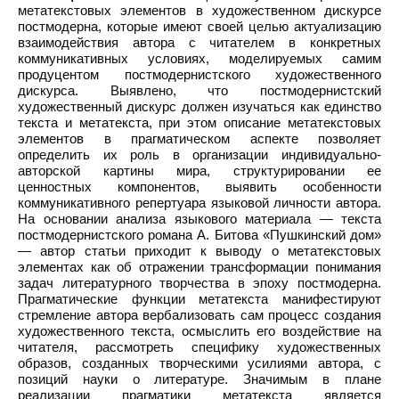
метатекстовых элементов в художественном дискурсе
постмодерна, которые имеют своей целью актуализацию
взаимодействия автора с читателем в конкретных
коммуникативных условиях, моделируемых самим
продуцентом постмодернистского художественного
дискурса. Выявлено, что постмодернистский
художественный дискурс должен изучаться как единство
текста и метатекста, при этом описание метатекстовых
элементов в прагматическом аспекте позволяет
определить их роль в организации индивидуально-
авторской картины мира, структурировании ее
ценностных компонентов, выявить особенности
коммуникативного репертуара языковой личности автора.
На основании анализа языкового материала — текста
постмодернистского романа А. Битова «Пушкинский дом»
— автор статьи приходит к выводу о метатекстовых
элементах как об отражении трансформации понимания
задач литературного творчества в эпоху постмодерна.
Прагматические функции метатекста манифестируют
стремление автора вербализовать сам процесс создания
художественного текста, осмыслить его воздействие на
читателя, рассмотреть специфику художественных
образов, созданных творческими усилиями автора, с
позиций науки о литературе. Значимым в плане
реализации прагматики метатекста является