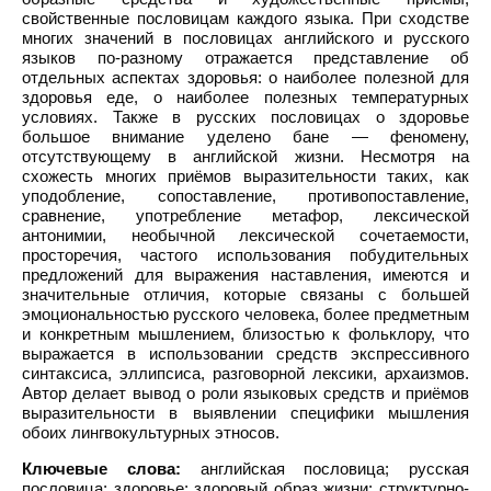
свойственные пословицам каждого языка. При сходстве
многих значений в пословицах английского и русского
языков по-разному отражается представление об
отдельных аспектах здоровья: о наиболее полезной для
здоровья еде, о наиболее полезных температурных
условиях. Также в русских пословицах о здоровье
большое внимание уделено бане — феномену,
отсутствующему в английской жизни. Несмотря на
схожесть многих приёмов выразительности таких, как
уподобление, сопоставление, противопоставление,
сравнение, употребление метафор, лексической
антонимии, необычной лексической сочетаемости,
просторечия, частого использования побудительных
предложений для выражения наставления, имеются и
значительные отличия, которые связаны с большей
эмоциональностью русского человека, более предметным
и конкретным мышлением, близостью к фольклору, что
выражается в использовании средств экспрессивного
синтаксиса, эллипсиса, разговорной лексики, архаизмов.
Автор делает вывод о роли языковых средств и приёмов
выразительности в выявлении специфики мышления
обоих лингвокультурных этносов.
Ключевые слова:
английская пословица; русская
пословица; здоровье; здоровый образ жизни; структурно-