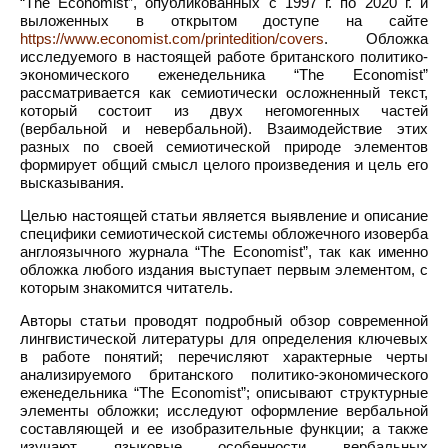
“The Economist”, опубликованных с 1997 г. по 2020 г. и
выложенных в открытом доступе на сайте
https://www.economist.com/printedition/covers
. Обложка
исследуемого в настоящей работе британского политико-
экономического еженедельника “The Economist”
рассматривается как семиотически осложненный текст,
который состоит из двух негомогенных частей
(вербальной и невербальной). Взаимодействие этих
разных по своей семиотической природе элементов
формирует общий смысл целого произведения и цель его
высказывания.
Целью настоящей статьи является выявление и описание
специфики семиотической системы обложечного изоверба
англоязычного журнала “The Economist”, так как именно
обложка любого издания выступает первым элементом, с
которым знакомится читатель.
Авторы статьи проводят подробный обзор современной
лингвистической литературы для определения ключевых
в работе понятий; перечисляют характерные черты
анализируемого британского политико-экономического
еженедельника “The Economist”; описывают структурные
элементы обложки; исследуют оформление вербальной
составляющей и ее изобразительные функции; а также
изучают языковые особенности вербальных