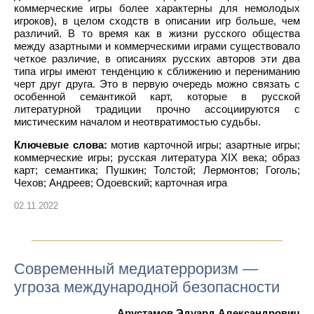
коммерческие игры более характерны для немолодых
игроков), в целом сходств в описании игр больше, чем
различий. В то время как в жизни русского общества
между азартными и коммерческими играми существовало
четкое различие, в описаниях русских авторов эти два
типа игры имеют тенденцию к сближению и перениманию
черт друг друга. Это в первую очередь можно связать с
особенной семантикой карт, которые в русской
литературной традиции прочно ассоциируются с
мистическим началом и неотвратимостью судьбы.
Ключевые слова:
мотив карточной игры; азартные игры;
коммерческие игры; русская литература XIX века; образ
карт; семантика; Пушкин; Толстой; Лермонтов; Гоголь;
Чехов; Андреев; Одоевский; карточная игра
02.11.2022
Современный медиатерроризм —
угроза международной безопасности
Арустамов Эдуард Александрович