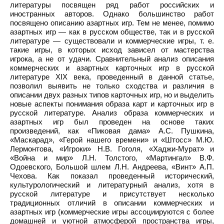
литературы посвящен ряд работ российских и
иностранных авторов. Однако большинство работ
посвящено описанию азартных игр. Тем не менее, помимо
азартных игр — как в русском обществе, так и в русской
литературе — существовали и коммерческие игры, т. е.
такие игры, в которых исход зависел от мастерства
игрока, а не от удачи. Сравнительный анализ описания
коммерческих и азартных карточных игр в русской
литературе XIX века, проведенный в данной статье,
позволил выявить не только сходства и различия в
описании двух разных типов карточных игр, но и выделить
новые аспекты понимания образа карт и карточных игр в
русской литературе. Анализ образа коммерческих и
азартных игр был проведен на основе таких
произведений, как «Пиковая дама» А.С. Пушкина,
«Маскарад», «Герой нашего времени» и «Штосс» М.Ю.
Лермонтова, «Игроки» Н.В. Гоголя, «Хаджи-Мурат» и
«Война и мир» Л.Н. Толстого, «Мартингал» В.Ф.
Одоевского, Большой шлем Л.Н. Андреева, «Винт» А.П.
Чехова. Как показал проведенный исторический,
культурологический и литературный анализ, хотя в
русской литературе и присутствует несколько
традиционных отличий в описании коммерческих и
азартных игр (коммерческие игры ассоциируются с более
домашней и уютной атмосферой пространства игры,