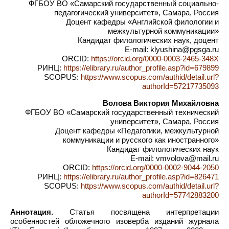
ФГБОУ ВО «Самарский государственный социально-
педагогический университет», Самара, Россия
Доцент кафедры «Английской филологии и
межкультурной коммуникации»
Кандидат филологических наук, доцент
E-mail: klyushina@pgsga.ru
ORCID:
https://orcid.org/0000-0003-2465-348X
РИНЦ:
https://elibrary.ru/author_profile.asp?id=679899
SCOPUS:
https://www.scopus.com/authid/detail.url?
authorId=57217735093
Волова Виктория Михайловна
ФГБОУ ВО «Самарский государственный технический
университет», Самара, Россия
Доцент кафедры «Педагогики, межкультурной
коммуникации и русского как иностранного»
Кандидат филологических наук
E-mail: vmvolova@mail.ru
ORCID:
https://orcid.org/0000-0002-9044-2050
РИНЦ:
https://elibrary.ru/author_profile.asp?id=826471
SCOPUS:
https://www.scopus.com/authid/detail.url?
authorId=57742883200
Аннотация.
Статья посвящена интерпретации
особенностей обложечного изоверба изданий журнала