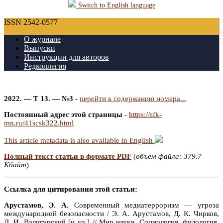
Switch to English language
ISSN 2542-0577
О журнале
Выпуски
Инструкции для авторов
Редколлегия
2022. — Т 13. — №3
-
перейти к содержанию номера...
Постоянный адрес этой страницы
-
https://sfk-
mn.ru/41scsk322.html
This article metadata is also available in English
Полный текст статьи в формате PDF
(
объем файла: 379.7
Кбайт
)
Ссылка для цитирования этой статьи:
Арустамов, Э. А.
Современный медиатерроризм — угроза
международной безопасности / Э. А. Арустамов, Д. К. Чирков,
Д. И. Валигурский [и др.] // Мир науки. Социология, филология,