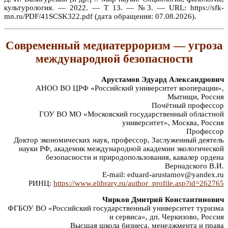
культурология. — 2022. — Т 13. — №3. — URL: https://sfk-
mn.ru/PDF/41SCSK322.pdf (дата обращения: 07.08.2026).
Современный медиатерроризм — угроза
международной безопасности
Арустамов Эдуард Александрович
АНОО ВО ЦРФ «Российский университет кооперации»,
Мытищи, Россия
Почётный профессор
ГОУ ВО МО «Московский государственный областной
университет», Москва, Россия
Профессор
Доктор экономических наук, профессор, Заслуженный деятель
науки РФ, академик международной академии экологической
безопасности и природопользования, кавалер ордена
Вернадского В.И.
E-mail: eduard-arustamov@yandex.ru
РИНЦ:
https://www.elibrary.ru/author_profile.asp?id=262765
Чирков Дмитрий Константинович
ФГБОУ ВО «Российский государственный университет туризма
и сервиса», дп. Черкизово, Россия
Высшая школа бизнеса, менеджмента и права