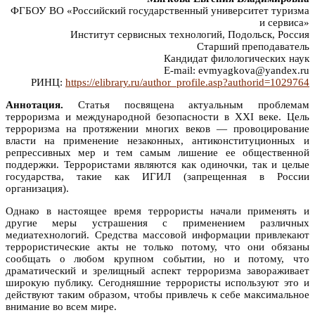
ФГБОУ ВО «Российский государственный университет туризма
и сервиса»
Институт сервисных технологий, Подольск, Россия
Старший преподаватель
Кандидат филологических наук
E-mail: evmyagkova@yandex.ru
РИНЦ:
https://elibrary.ru/author_profile.asp?authorid=1029764
Аннотация.
Статья посвящена актуальным проблемам
терроризма и международной безопасности в XXI веке. Цель
терроризма на протяжении многих веков — провоцирование
власти на применение незаконных, антиконституционных и
репрессивных мер и тем самым лишение ее общественной
поддержки. Террористами являются как одиночки, так и целые
государства, такие как ИГИЛ (запрещенная в России
организация).
Однако в настоящее время террористы начали применять и
другие меры устрашения с применением различных
медиатехнологий. Средства массовой информации привлекают
террористические акты не только потому, что они обязаны
сообщать о любом крупном событии, но и потому, что
драматический и зрелищный аспект терроризма завораживает
широкую публику. Сегодняшние террористы используют это и
действуют таким образом, чтобы привлечь к себе максимальное
внимание во всем мире.