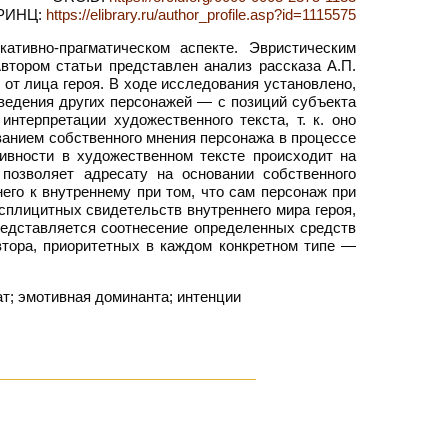
РИНЦ:
https://elibrary.ru/author_profile.asp?id=1115575
ативно-прагматическом аспекте. Эвристическим
втором статьи представлен анализ рассказа А.П.
от лица героя. В ходе исследования установлено,
оведения других персонажей — с позиций субъекта
интерпретации художественного текста, т. к. оно
анием собственного мнения персонажа в процессе
ивности в художественном тексте происходит на
 позволяет адресату на основании собственного
его к внутреннему при том, что сам персонаж при
ксплицитных свидетельств внутреннего мира героя,
редставляется соотнесение определенных средств
втора, приоритетных в каждом конкретном типе —
ат; эмотивная доминанта; интенции