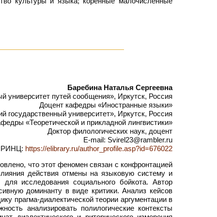
ство культуры и языка; коренные малочисленные
Баребина Наталья Сергеевна
 университет путей сообщения», Иркутск, Россия
Доцент кафедры «Иностранные языки»
 государственный университет», Иркутск, Россия
федры «Теоретической и прикладной лингвистики»
Доктор филологических наук, доцент
E-mail: Svirel23@rambler.ru
РИНЦ:
https://elibrary.ru/author_profile.asp?id=676022
овлено, что этот феномен связан с конфронтацией
влияния действия отмены на языковую систему и
ы для исследования социального бойкота. Автор
сивную доминанту в виде критики. Анализ кейсов
ику прагма-диалектической теории аргументации в
жность анализировать полилогические контексты
нат диалектического и риторического измерения