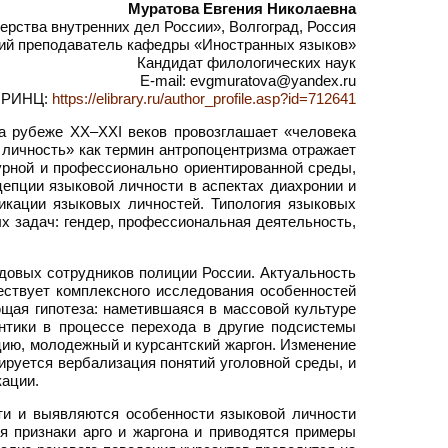
Муратова Евгения Николаевна
рства внутренних дел России», Волгоград, Россия
ий преподаватель кафедры «Иностранных языков»
Кандидат филологических наук
E-mail: evgmuratova@yandex.ru
РИНЦ:
https://elibrary.ru/author_profile.asp?id=712641
а рубеже XX–XXI веков провозглашает «человека
 личность» как термин антропоцентризма отражает
турной и профессионально ориентированной среды,
цепции языковой личности в аспектах диахронии и
икации языковых личностей. Типология языковых
х задач: гендер, профессиональная деятельность,
довых сотрудников полиции России. Актуальность
ествует комплексного исследования особенностей
щая гипотеза: наметившаяся в массовой культуре
нтики в процессе перехода в другие подсистемы
цию, молодежный и курсантский жаргон. Изменение
ируется вербализация понятий уголовной среды, и
ации.
ти и выявляются особенности языковой личности
 признаки арго и жаргона и приводятся примеры