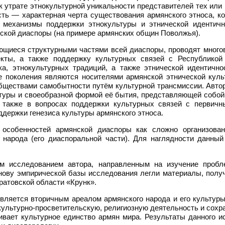
 утрате этнокультурной уникальности представителей тех или
ть — характерная черта существования армянского этноса, ко
 механизмы поддержки этнокультуры и этнической идентичн
ской диаспоры (на примере армянских общин Поволжья).
ющиеся структурными частями всей диаспоры, проводят многов
пекты, а также поддержку культурных связей с Республико
а, этнокультурных традиций, а также этнической идентичн
 поколения являются носителями армянской этнической куль
ществами самобытности путём культурной трансмиссии. Автор
туры и своеобразной формой её бытия, представляющей собо
а также в вопросах поддержки культурных связей с первичн
держки генезиса культуры армянского этноса.
особенностей армянской диаспоры как сложно организован
 народа (его диаспоральной части). Для наглядности данны
ым исследованием автора, направленным на изучение проб
нову эмпирической базы исследования легли материалы, получ
ратовской области «Крунк».
является вторичным ареалом армянского народа и его культуры
культурно-просветительскую, религиозную деятельность и сох
ивает культурное единство армян мира. Результаты данного 