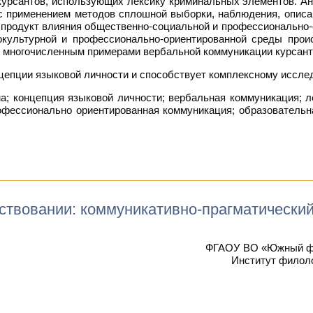
урсантов, использующих лексику криминальных элементов. Ан
 с применением методов сплошной выборки, наблюдения, описа
 продукт влияния общественно-социальной и профессионально-
окультурной и профессионально-ориентированной среды про
я многочисленным примерами вербальной коммуникации курсант
нцепции языковой личности и способствует комплексному иссл
а; концепция языковой личности; вербальная коммуникация; л
рофессионально ориентированная коммуникация; образователь
ствовании: коммуникативно-прагматический
ФГАОУ ВО «Южный фед
Институт филоло