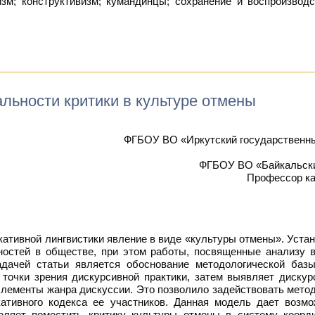
изм; конструктивизм; кумандинцы; сохранение и воспроизвод
льности критики в культуре отмены
ФГБОУ ВО «Иркутский государственный
ФГБОУ ВО «Байкальский
Профессор ка
ативной лингвистики явление в виде «культуры отмены». Устан
остей в обществе, при этом работы, посвященные анализу 
адачей статьи является обоснование методологической баз
 точки зрения дискурсивной практики, затем выявляет дискур
элементы жанра дискуссии. Это позволило задействовать метод
ативного кодекса ее участников. Данная модель дает возмо
оляет поместить критику культуры отмены в систему коорди