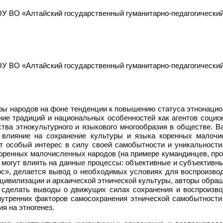
У ВО «Алтайский государственный гуманитарно-педагогический
У ВО «Алтайский государственный гуманитарно-педагогический
уры народов на фоне тенденции к повышению статуса этнонаци
ние традиций и национальных особенностей как агентов социо
ва этнокультурного и языкового многообразия в обществе. В
 влияние на сохранение культуры и языка коренных малочи
т особый интерес в силу своей самобытности и уникальност
коренных малочисленных народов (на примере кумандинцев, п
могут влиять на данные процессы: объективные и субъективны
с», делается вывод о необходимых условиях для воспроизвод
цивилизации и архаической этнической культуры, авторы обр
 сделать выводы о движущих силах сохранения и воспроизвод
утренних факторов самосохранения этнической самобытности
я на этногенез.