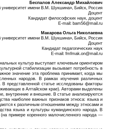
Беспалов Александр Михайлович
 университет имени В.М. Шукшина», Бийск, Россия
Доцент
Кандидат философских наук, доцент
E-mail: bam56@mail.ru
Макарова Ольга Николаевна
 университет имени В.М. Шукшина», Бийск, Россия
Доцент
Кандидат педагогических наук
E-mail: fmfmak.on@mail.ru
ональных культур выступает ключевым ориентиром
культурной стабилизации вызывает потребность в
ажное значение эта проблема принимает, когда мы
сленных народов. В рамках изучения различных
и. В представленной статье исследованы факторы
роживающих в Алтайском крае). Авторами выделены
е, внутренние и внешние. В статье анализируются
ства наиболее важных признаков этноса: языка и
ащаются к различным отношениям между этносами и
ства языка и культуры кумандинского народа. В
 (на примере коренного малочисленного народа —