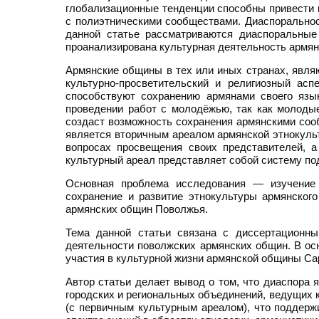
глобализационные тенденции способны привести к
с полиэтническими сообществами. Диаспоральнос
данной статье рассматриваются диаспоральные
проанализирована культурная деятельность армян
Армянские общины в тех или иных странах, явля
культурно-просветительский и религиозный ас
способствуют сохранению армянами своего язык
проведении работ с молодёжью, так как молодые
создаст возможность сохранения армянскими сооб
является вторичным ареалом армянской этнокуль
вопросах просвещения своих представителей, 
культурный ареал представляет собой систему под
Основная проблема исследования — изучение 
сохранение и развитие этнокультуры армянского
армянских общин Поволжья.
Тема данной статьи связана с диссертационн
деятельности поволжских армянских общин. В ос
участия в культурной жизни армянской общины Са
Автор статьи делает вывод о том, что диаспора 
городских и региональных объединений, ведущих 
(с первичным культурным ареалом), что поддерж