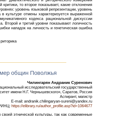
критики, то второе показывает, какие отклонения
ровнях: уровень языковой репрезентации, уровень
ка в культуре отмены характеризуется выраженной
муникативного кодекса рациональной дискуссии
а. Второй и третий уровни показывают логичность
шибки нападок на личность и генетическая ошибка
 риторика
ример общин Поволжья
Чилингарян Андраник Суренович
ациональный исследовательский государственный
ситет имени Н.Г. Чернышевского», Саратов, Россия
Аспирант, магистр
E-mail: andranik.chilingaryan-sureni@yandex.ru
РИНЦ:
https://elibrary.ru/author_profile.asp?id=1064677
своей этнической культуры, так как современные