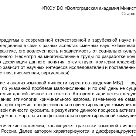
ФГКОУ ВО «Волгоградская академия Министе
Старш
радигмы в современной отечественной и зарубежной науке н
ледования в самых разных аспектах смежных наук. «Языковая
рактике, его вовлеченность и зависимость от социально-куль
нного. Несмотря на многочисленные труды по разработке кон
 дефиниции данного понятия, отсутствуют критерии классиф
о зависит от научных интересов исследователей и поставленны
тная, письменная, виртуальная).
ие и анализ языковой личности курсантов академии МВД — ря
и по указанной проблеме малочисленны, и по сей день не сущ
аемых данной личностью текстов. Автором выдвигается следую
ванию этимологии криминального жаргона, изменению ее сема
ь, просторечие, профессионально ориентированную коммуника
ой личности курсанта, в результате данного процесса активиз
дежного жаргона и профессионально ориентированной коммуник
етические положения, касающиеся трактовки языковой личнос
России. Далее автором характеризуются и дифференцируются