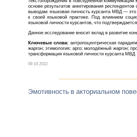
текстопорождения в повседневной коммуникации к
основе результатов анкетирования респондентов
выводам: языковая личность курсанта МВД — это
к своей языковой практике. Под влиянием соци
языковой личности курсантов, что подтверждаетс
Данное исследование вносит вклад в развитие ко
Ключевые слова:
антропоцентрическая парадигм
жаргон; этимология; арго; молодёжный жаргон; п
трансформация языковой личности курсанта МВД
09.10.2022
Эмотивность в акториальном пове