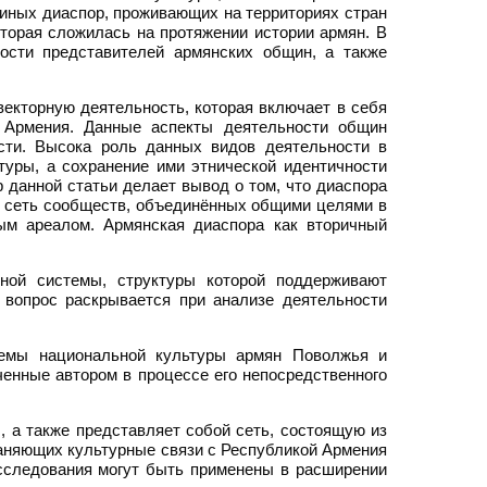
 иных диаспор, проживающих на территориях стран
торая сложилась на протяжении истории армян. В
ости представителей армянских общин, а также
екторную деятельность, которая включает в себя
й Армения. Данные аспекты деятельности общин
ости. Высока роль данных видов деятельности в
туры, а сохранение ими этнической идентичности
 данной статьи делает вывод о том, что диаспора
й сеть сообществ, объединённых общими целями в
ым ареалом. Армянская диаспора как вторичный
ной системы, структуры которой поддерживают
й вопрос раскрывается при анализе деятельности
лемы национальной культуры армян Поволжья и
енные автором в процессе его непосредственного
, а также представляет собой сеть, состоящую из
раняющих культурные связи с Республикой Армения
исследования могут быть применены в расширении