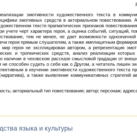
ализации эмотивности художественного текста в коммуник
ецифики эмотивных средств в акториальном повествовании. А
дожественном тексте прагматических признаков повествования 
ри учете черт характера героя, а оценка событий, ситуаций, п
ствование, тем не менее, не дает возможности однозначной 
ечи героя прямым слушателям, а также имплицитным формиров
 мир героя не эксплицирован автором, а репрезентация эмот
ческих и тропеических средств, анализ реализации которых
о наличии в чеховском рассказе смысловой градации от внешн
и не способен судить о себе как о Другом, а читатель лишен э
спективным в изучении эмотивности художественного текста п
(нарратива), а также выявление коммуникативных стратегий а
сть; акториальный тип повествования; автор; персонаж; адрес
дства языка и культуры