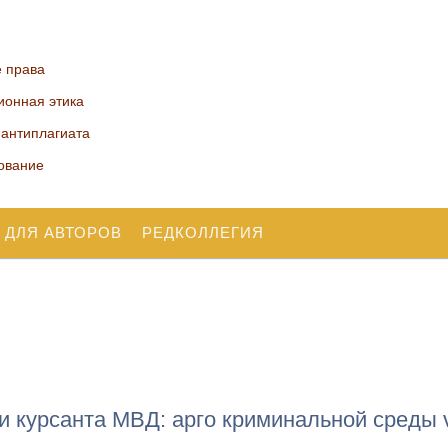
е права
ионная этика
 антиплагиата
ование
 ДЛЯ АВТОРОВ
РЕДКОЛЛЕГИЯ
и курсанта МВД: арго криминальной среды