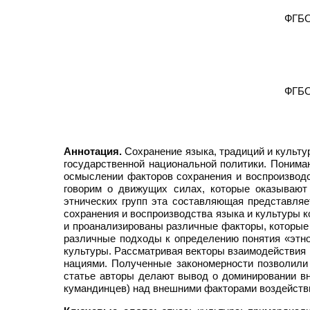
ФГБО
ФГБО
Аннотация.
Сохранение языка, традиций и культ
государственной национальной политики. Понима
осмыслении факторов сохранения и воспроизводст
говорим о движущих силах, которые оказывают
этнических групп эта составляющая представляе
сохранения и воспроизводства языка и культуры 
и проанализированы различные факторы, которые 
различные подходы к определению понятия «этно
культуры. Рассматривая векторы взаимодействия 
нациями. Полученные закономерности позволили
статье авторы делают вывод о доминировании вн
кумандинцев) над внешними факторами воздействи