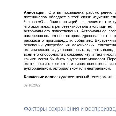
Аннотация.
Статья посвящена рассмотрению ре
потенциалом обладает в этой связи изучение сп
Чехова «О любви» с позиций выявления в этом ху
что эмотивность репрезентирована эксплицитно п
акториального повествования. Акториальное пове
намеренно осложнено автором адресованностью р
рассказа о произошедших событиях. Внутренний
основании употребления лексических, синтакси
эмпирического и духовного опыта сделать вывод 
всей его способности к самоанализу и тактичност
какими могли бы быть внутренние монологи. Пер
эмотивности с конкретным типом повествования 
аукториальном, акториальном или нейтральном.
Ключевые слова:
художественный текст; эмотивно
09.10.2022
Факторы сохранения и воспроизво