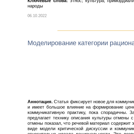
Ключевые слова:
этнос; культура; примордиал
народы
06.10.2022
Моделирование категории рациона
Аннотация.
Статья фиксирует новое для коммуник
и имеет большое влияние на формирование ценн
коммуникативную практику, пока спорадичны. З
предлагает технику описания культуры отмены с
отмены показал, что речевой материал содержит 
виде модели критической дискуссии и коммуник
относительно идеала рациональности. Это позв