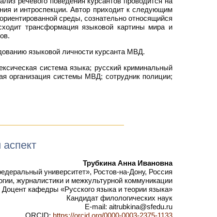
ализ речевого поведения курсантов проводится на
ния и интроспекции. Автор приходит к следующим
ориентированной среды, сознательно относящийся
исходит трансформация языковой картины мира и
ов.
едованию языковой личности курсанта МВД.
ексическая система языка; русский криминальный
ная организация системы МВД; сотрудник полиции;
 аспект
Трубкина Анна Ивановна
еральный университет», Ростов-на-Дону, Россия
гии, журналистики и межкультурной коммуникации
Доцент кафедры «Русского языка и теории языка»
Кандидат филологических наук
E-mail: aitrubkina@sfedu.ru
ORCID:
https://orcid.org/0000-0003-2375-1133