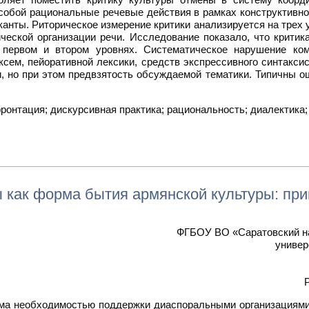
собой рациональные речевые действия в рамках конструктивной 
анты. Риторическое измерение критики анализируется на трех у
ческой организации речи. Исследование показало, что крити
первом и втором уровнях. Систематическое нарушение ком
ксем, пейоративной лексики, средств экспрессивного синтаксис
, но при этом предвзятость обсуждаемой тематики. Типичны о
ронтация; дискурсивная практика; рациональность; диалектика;
ы как форма бытия армянской культуры: п
ФГБОУ ВО «Саратовский н
универ
ма необходимостью поддержки диаспоральными организациями 