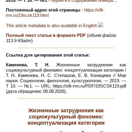
2019. — Т 10. — №1
-
перейти к содержанию номера...
Постоянный адрес этой страницы
-
https://sfk-
mn.ru/19scsk119.html
This article metadata is also available in English
Полный текст статьи в формате PDF
(
объем файла:
313.9 Кбайт
)
Ссылка для цитирования этой статьи:
Каменева, Т. Н.
Жизненные затруднения как
социокультурный феномен: концептуализация категории /
Т. Н. Каменева, Н. С. Степашов, Е. В. Конищева // Мир
науки. Социология, филология, культурология. — 2019. —
Т 10. — №1. — URL: https://sfk-mn.ru/PDF/19SCSK119.pdf
(дата обращения: 08.08.2026).
Жизненные затруднения как
социокультурный феномен:
концептуализация категории