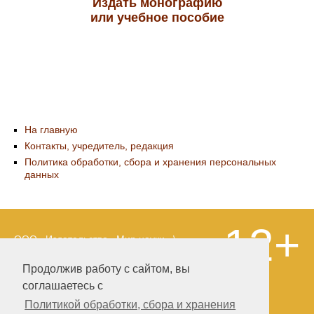
Издать монографию
или учебное пособие
На главную
Контакты, учредитель, редакция
Политика обработки, сбора и хранения персональных
данных
12+
ООО «Издательство «Мир науки» \
«Publishing company «World of science»,
LLC Материалы, размещенные на сайте,
Продолжив работу с сайтом, вы
охраняются Законом о защите авторских
соглашаетесь с
прав. Публикация любых материалов
этого сайта запрещена без
Политикой обработки, сбора и хранения