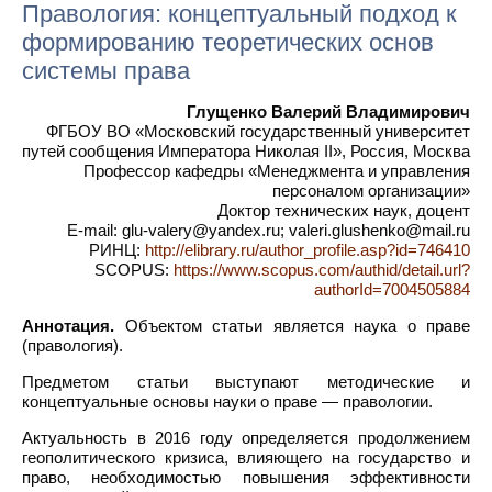
Правология: концептуальный подход к
формированию теоретических основ
системы права
Глущенко Валерий Владимирович
ФГБОУ ВО «Московский государственный университет
путей сообщения Императора Николая II», Россия, Москва
Профессор кафедры «Менеджмента и управления
персоналом организации»
Доктор технических наук, доцент
E-mail: glu-valery@yandex.ru; valeri.glushenko@mail.ru
РИНЦ:
http://elibrary.ru/author_profile.asp?id=746410
SCOPUS:
https://www.scopus.com/authid/detail.url?
authorId=7004505884
Аннотация.
Объектом статьи является наука о праве
(правология).
Предметом статьи выступают методические и
концептуальные основы науки о праве — правологии.
Актуальность в 2016 году определяется продолжением
геополитического кризиса, влияющего на государство и
право, необходимостью повышения эффективности