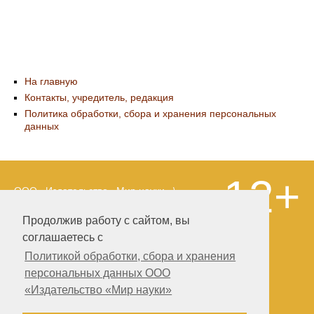
На главную
Контакты, учредитель, редакция
Политика обработки, сбора и хранения персональных
данных
12+
ООО «Издательство «Мир науки» \
«Publishing company «World of science»,
LLC Материалы, размещенные на сайте,
Продолжив работу с сайтом, вы
охраняются Законом о защите авторских
соглашаетесь с
прав. Публикация любых материалов
этого сайта запрещена без
Политикой обработки, сбора и хранения
предварительного согласования с
персональных данных ООО
издательством. Авторские права на
«Издательство «Мир науки»
размещенные на сайте научные
публикации принадлежат их авторам.