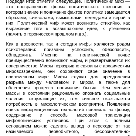
Подводя итог, отметим следующее. Политический миф —
это превращенная форма политического сознания, в
котором знание и понимание фактов политики замещается
образами, символами, вымыслами, легендами и верой в
них. Политический миф может возникать стихийно, как
выражение тяги к возвышающей идее, к утешению
(память о героическом прошлом и др.).
Как в древности, так и сегодня мифы являются родом
психотерапии: призваны успокоить, обезопасить,
обнадежить. Именно на политической почве
преимущественно возникают мифы, и развертывается их
соперничество. Мифы неразрывно связаны с архаическим
мировоззрением, они сохраняют свое значение в
современном мире. Мифы служат для преодоления
разрыва между человеком и миром, а также для
облегчения процесса понимания бытия. Чем меньше
массы в состоянии рационально опознать социальные
явления, окружающие их, тем сильнее оказывается
потребность в мифологическом восприятии. Появление
новых информационных технологий повлияло на форму,
содержание и способы массовой трансляции
мифологических установок. При этом с полным
основанием можно сделать вывод о переходе от так
называемого первобытного, бессознательно-