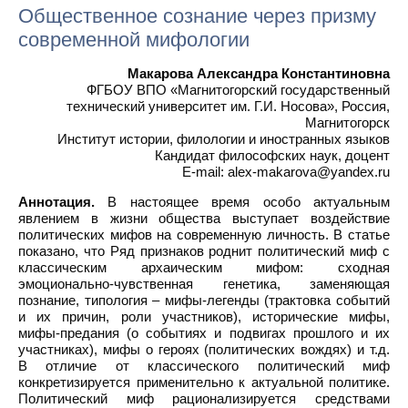
Общественное сознание через призму
современной мифологии
Макарова Александра Константиновна
ФГБОУ ВПО «Магнитогорский государственный
технический университет им. Г.И. Носова», Россия,
Магнитогорск
Институт истории, филологии и иностранных языков
Кандидат философских наук, доцент
E-mail: alex-makarova@yandex.ru
Аннотация.
В настоящее время особо актуальным
явлением в жизни общества выступает воздействие
политических мифов на современную личность. В статье
показано, что Ряд признаков роднит политический миф с
классическим архаическим мифом: сходная
эмоционально-чувственная генетика, заменяющая
познание, типология – мифы-легенды (трактовка событий
и их причин, роли участников), исторические мифы,
мифы-предания (о событиях и подвигах прошлого и их
участниках), мифы о героях (политических вождях) и т.д.
В отличие от классического политический миф
конкретизируется применительно к актуальной политике.
Политический миф рационализируется средствами