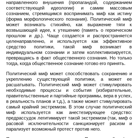
направленного внушения (пропагандой, содержанием
соответствующей идеологии) и самим массовым
сознанием, стремящимся воспринимать миф как истину
(форма морфологического познания). Политический миф
может возникать стихийно, как выражение тяги к
возвышающей идее, к утешению (память о героическом
прошлом и др.). Чаще создается и распространяется
целенаправленно, и используется как эффективное
средство политики, такой миф возникает в
индивидуальном сознании и затем коллективизируется,
превращаясь в факт общественного сознания. Но только
тогда, когда общественное сознание готово его принять.
Политический миф может способствовать сохранению и
укреплению существующей политики, а может ее
расшатывать. Политический миф может стимулировать
необходимые процессы и события (избирательные,
правительственные и партийные программы, вера в успех,
в реальность планов и т.д.), а также может стимулировать
самый крайний экстремизм. В этом случае политический
миф используется как анестезирующее средство:
предрассудок легитимирует такой экстремизм (так, миф о
расовой исключительности санкционирует расизм и
парализует возможный протест против него.