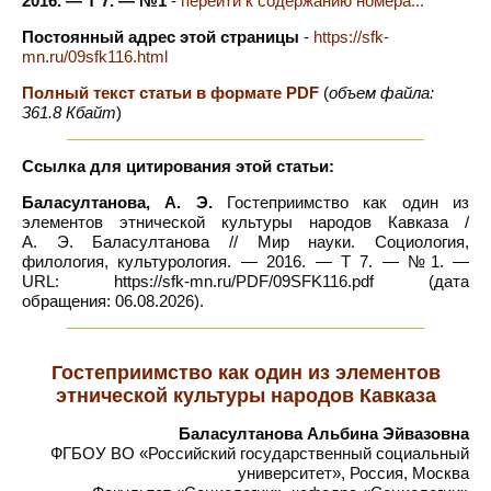
2016. — Т 7. — №1
-
перейти к содержанию номера...
Постоянный адрес этой страницы
-
https://sfk-
mn.ru/09sfk116.html
Полный текст статьи в формате PDF
(
объем файла:
361.8 Кбайт
)
Ссылка для цитирования этой статьи:
Баласултанова, А. Э.
Гостеприимство как один из
элементов этнической культуры народов Кавказа /
А. Э. Баласултанова // Мир науки. Социология,
филология, культурология. — 2016. — Т 7. — №1. —
URL: https://sfk-mn.ru/PDF/09SFK116.pdf (дата
обращения: 06.08.2026).
Гостеприимство как один из элементов
этнической культуры народов Кавказа
Баласултанова Альбина Эйвазовна
ФГБОУ ВО «Российский государственный социальный
университет», Россия, Москва