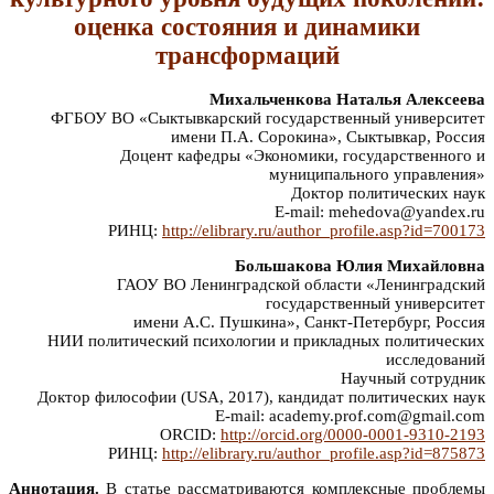
оценка состояния и динамики
трансформаций
Михальченкова Наталья Алексеева
ФГБОУ ВО «Сыктывкарский государственный университет
имени П.А. Сорокина», Сыктывкар, Россия
Доцент кафедры «Экономики, государственного и
муниципального управления»
Доктор политических наук
E-mail: mehedova@yandex.ru
РИНЦ:
http://elibrary.ru/author_profile.asp?id=700173
Большакова Юлия Михайловна
ГАОУ ВО Ленинградской области «Ленинградский
государственный университет
имени А.С. Пушкина», Санкт-Петербург, Россия
НИИ политический психологии и прикладных политических
исследований
Научный сотрудник
Доктор философии (USA, 2017), кандидат политических наук
E-mail: academy.prof.com@gmail.com
ORCID:
http://orcid.org/0000-0001-9310-2193
РИНЦ:
http://elibrary.ru/author_profile.asp?id=875873
Аннотация.
В статье рассматриваются комплексные проблемы