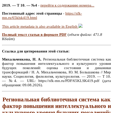
2019. — Т 10. — №4
-
перейти к содержанию номера...
Постоянный адрес этой страницы
-
https://sfk-
mn.ru/65klsk419.html
This article metadata is also available in English
Полный текст статьи в формате PDF
(
объем файла: 471.8
Кбайт
)
Ссылка для цитирования этой статьи:
Михальченкова, Н. А.
Региональная библиотечная система как
фактор повышения интеллектуального и культурного уровня
будущих поколений: оценка состояния и динамики
трансформаций / Н. А. Михальченкова, Ю. М. Большакова // Мир
науки. Социология, филология, культурология. — 2019. — Т 10.
— №4. — URL: https://sfk-mn.ru/PDF/65KLSK419.pdf (дата
обращения: 09.08.2026).
Региональная библиотечная система как
фактор повышения интеллектуального и
культурного уровня будущих поколений: