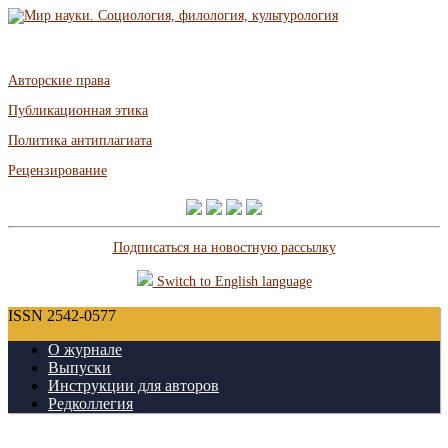
Авторские права
Публикационная этика
Политика антиплагиата
Рецензирование
Подписаться на новостную рассылку
Switch to English language
ISSN 2542-0577
О журнале
Выпуски
Инструкции для авторов
Редколлегия