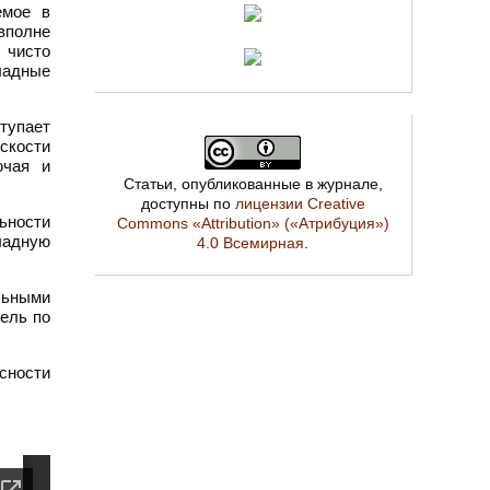
емое в
вполне
 чисто
ладные
тупает
скости
ючая и
Статьи, опубликованные в журнале,
доступны по
лицензии Creative
ьности
Commons «Attribution» («Атрибуция»)
ладную
4.0 Всемирная
.
льными
ель по
сности