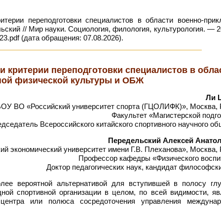
терии переподготовки специалистов в области военно-прик
ьский // Мир науки. Социология, филология, культурология. — 
3.pdf (дата обращения: 07.08.2026).
и критерии переподготовки специалистов в обла
ной физической культуры и ОБЖ
Ли 
ОУ ВО «Российский университет спорта (ГЦОЛИФК)», Москва, 
Факультет «Магистерской подг
дседатель Всероссийского китайского спортивного научного об
Передельский Алексей Анато
й экономический университет имени Г.В. Плеханова», Москва, 
Профессор кафедры «Физического воспи
Доктор педагогических наук, кандидат философск
лее вероятной альтернативой для вступившей в полосу глу
ной спортивной организации в целом, по всей видимости, яв
о центра или полюса сосредоточения управления междуна