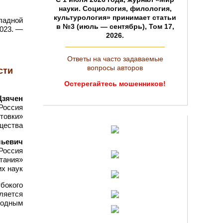
науки. Социология, филология,
культурология» принимает статьи
ладной
в №3 (июль — сентябрь), Том 17,
2023. —
2026.
Ответы на часто задаваемые
вопросы авторов
сти
Остерегайтесь мошенников!
Цзячен
Россия
отовки»
щества
льевич
Россия
тания»
их наук
бокого
ляется
родным