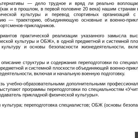
альтернативы — дело трудное и вряд ли реально воплоща
как и в прошлом, в первой половине 20 века) нашим странам 
ической культуры и перевод спортивных организаций с
орию — траекторию, объединяющую основные и военно-прик
портсменов-прикладников.
иантов практической реализации указанного замысла выс
ческой культуры и ОБЖ», в одной предметной и системной пло
культуру и основы безопасности жизнедеятельности, вкл
описание структуры и содержания переподготовки по специал
предметной и системной плоскости объединяющей военно-прик
едеятельности, включая и начальную военную подготовку.
язь учебно-образовательными дополнительными профессиона
ыступают программы переподготовки по специальностям «Учит
одаватель прикладной физической культуры».
 культура; переподготовка специалистов; ОБЖ (основы безопа