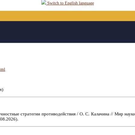
Switch to English language
tml
т
)
чностные стратегии противодействия / О. С. Калачина // Мир наук
08.2026).