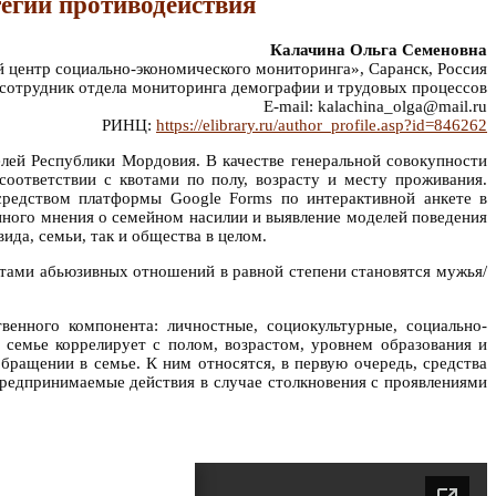
тегии противодействия
Калачина Ольга Семеновна
центр социально-экономического мониторинга», Саранск, Россия
сотрудник отдела мониторинга демографии и трудовых процессов
E-mail: kalachina_olga@mail.ru
РИНЦ:
https://elibrary.ru/author_profile.asp?id=846262
лей Республики Мордовия. В качестве генеральной совокупности
оответствии с квотами по полу, возрасту и месту проживания.
редством платформы Google Forms по интерактивной анкете в
нного мнения о семейном насилии и выявление моделей поведения
да, семьи, так и общества в целом.
ктами абьюзивных отношений в равной степени становятся мужья/
енного компонента: личностные, социокультурные, социально-
семье коррелирует с полом, возрастом, уровнем образования и
ращении в семье. К ним относятся, в первую очередь, средства
редпринимаемые действия в случае столкновения с проявлениями