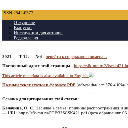
ISSN 2542-0577
О журнале
Выпуски
Инструкции для авторов
Редколлегия
2021. — Т 12. — №4
-
перейти к содержанию номера...
Постоянный адрес этой страницы
-
https://sfk-mn.ru/33scsk421.h
This article metadata is also available in English
Полный текст статьи в формате PDF
(
объем файла: 370.4 Кбай
Ссылка для цитирования этой статьи:
Калачина, О. С.
Насилие в семье: причины распространения и ли
— URL: https://sfk-mn.ru/PDF/33SCSK421.pdf (дата обращения: 06.