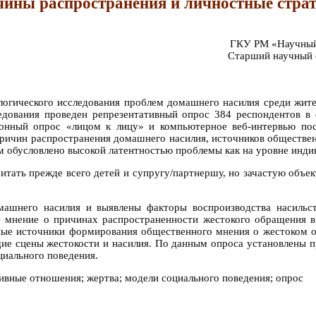
чины распространения и личностные стра
ГКУ РМ «Научный 
Старший научный 
логического исследования проблем домашнего насилия среди жите
едования проведен репрезентативный опрос 384 респондентов в с
ионный опрос «лицом к лицу» и компьютерное веб-интервью пос
 причин распространения домашнего насилия, источников обществе
обусловлено высокой латентностью проблемы как на уровне индиви
тать прежде всего детей и супругу/партнершу, но зачастую объе
шнего насилия и выявлены факторы воспроизводства насильств
е мнение о причинах распространенности жестокого обращения в 
ные источники формирования общественного мнения о жестоком об
е сцены жестокости и насилия. По данным опроса установлены п
циального поведения.
вные отношения; жертва; модели социального поведения; опрос