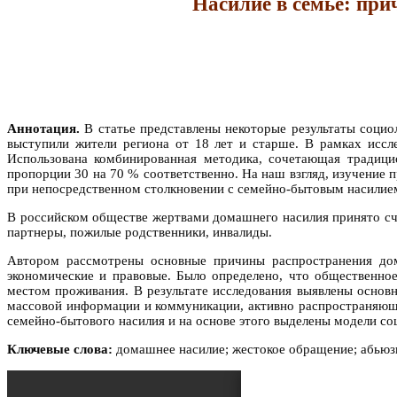
Насилие в семье: при
Аннотация.
В статье представлены некоторые результаты социо
выступили жители региона от 18 лет и старше. В рамках иссл
Использована комбинированная методика, сочетающая традиц
пропорции 30 на 70 % соответственно. На наш взгляд, изучение
при непосредственном столкновении с семейно-бытовым насилием 
В российском обществе жертвами домашнего насилия принято счи
партнеры, пожилые родственники, инвалиды.
Автором рассмотрены основные причины распространения дома
экономические и правовые. Было определено, что общественно
местом проживания. В результате исследования выявлены основ
массовой информации и коммуникации, активно распространяющи
семейно-бытового насилия и на основе этого выделены модели со
Ключевые слова:
домашнее насилие; жестокое обращение; абьюзи