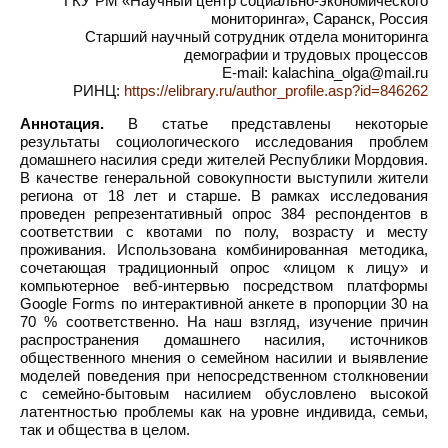
ГКУ РМ «Научный центр социально-экономического
мониторинга», Саранск, Россия
Старший научный сотрудник отдела мониторинга
демографии и трудовых процессов
E-mail: kalachina_olga@mail.ru
РИНЦ:
https://elibrary.ru/author_profile.asp?id=846262
Аннотация.
В статье представлены некоторые
результаты социологического исследования проблем
домашнего насилия среди жителей Республики Мордовия.
В качестве генеральной совокупности выступили жители
региона от 18 лет и старше. В рамках исследования
проведен репрезентативный опрос 384 респондентов в
соответствии с квотами по полу, возрасту и месту
проживания. Использована комбинированная методика,
сочетающая традиционный опрос «лицом к лицу» и
компьютерное веб-интервью посредством платформы
Google Forms по интерактивной анкете в пропорции 30 на
70 % соответственно. На наш взгляд, изучение причин
распространения домашнего насилия, источников
общественного мнения о семейном насилии и выявление
моделей поведения при непосредственном столкновении
с семейно-бытовым насилием обусловлено высокой
латентностью проблемы как на уровне индивида, семьи,
так и общества в целом.