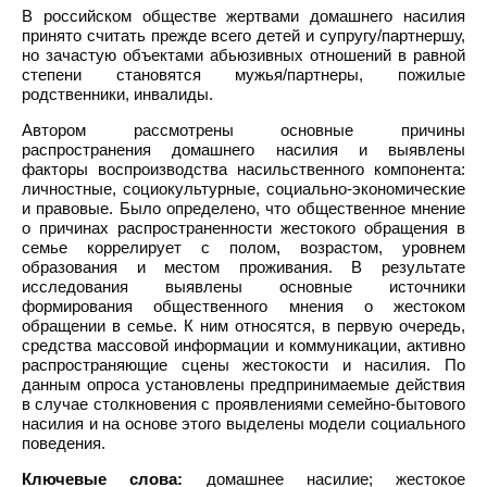
В российском обществе жертвами домашнего насилия
принято считать прежде всего детей и супругу/партнершу,
но зачастую объектами абьюзивных отношений в равной
степени становятся мужья/партнеры, пожилые
родственники, инвалиды.
Автором рассмотрены основные причины
распространения домашнего насилия и выявлены
факторы воспроизводства насильственного компонента:
личностные, социокультурные, социально-экономические
и правовые. Было определено, что общественное мнение
о причинах распространенности жестокого обращения в
семье коррелирует с полом, возрастом, уровнем
образования и местом проживания. В результате
исследования выявлены основные источники
формирования общественного мнения о жестоком
обращении в семье. К ним относятся, в первую очередь,
средства массовой информации и коммуникации, активно
распространяющие сцены жестокости и насилия. По
данным опроса установлены предпринимаемые действия
в случае столкновения с проявлениями семейно-бытового
насилия и на основе этого выделены модели социального
поведения.
Ключевые слова:
домашнее насилие; жестокое