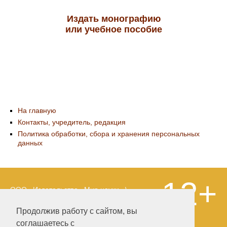
Издать монографию
или учебное пособие
На главную
Контакты, учредитель, редакция
Политика обработки, сбора и хранения персональных
данных
12+
ООО «Издательство «Мир науки» \
«Publishing company «World of science»,
LLC Материалы, размещенные на сайте,
Продолжив работу с сайтом, вы
охраняются Законом о защите авторских
соглашаетесь с
прав. Публикация любых материалов