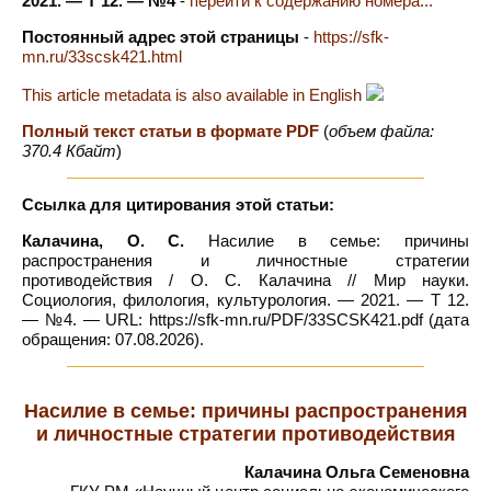
2021. — Т 12. — №4
-
перейти к содержанию номера...
Постоянный адрес этой страницы
-
https://sfk-
mn.ru/33scsk421.html
This article metadata is also available in English
Полный текст статьи в формате PDF
(
объем файла:
370.4 Кбайт
)
Ссылка для цитирования этой статьи:
Калачина, О. С.
Насилие в семье: причины
распространения и личностные стратегии
противодействия / О. С. Калачина // Мир науки.
Социология, филология, культурология. — 2021. — Т 12.
— №4. — URL: https://sfk-mn.ru/PDF/33SCSK421.pdf (дата
обращения: 07.08.2026).
Насилие в семье: причины распространения
и личностные стратегии противодействия
Калачина Ольга Семеновна