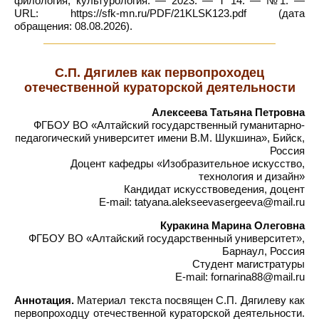
филология, культурология. — 2023. — Т 14. — №1. —
URL: https://sfk-mn.ru/PDF/21KLSK123.pdf (дата
обращения: 08.08.2026).
С.П. Дягилев как первопроходец
отечественной кураторской деятельности
Алексеева Татьяна Петровна
ФГБОУ ВО «Алтайский государственный гуманитарно-
педагогический университет имени В.М. Шукшина», Бийск,
Россия
Доцент кафедры «Изобразительное искусство,
технология и дизайн»
Кандидат искусствоведения, доцент
E-mail: tatyana.alekseevasergeeva@mail.ru
Куракина Марина Олеговна
ФГБОУ ВО «Алтайский государственный университет»,
Барнаул, Россия
Студент магистратуры
E-mail: fornarina88@mail.ru
Аннотация.
Материал текста посвящен С.П. Дягилеву как
первопроходцу отечественной кураторской деятельности.