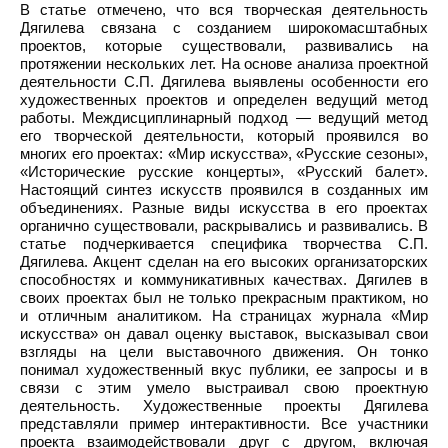
В статье отмечено, что вся творческая деятельность
Дягилева связана с созданием широкомасштабных
проектов, которые существовали, развивались на
протяжении нескольких лет. На основе анализа проектной
деятельности С.П. Дягилева выявлены особенности его
художественных проектов и определен ведущий метод
работы. Междисциплинарный подход — ведущий метод
его творческой деятельности, который проявился во
многих его проектах: «Мир искусства», «Русские сезоны»,
«Исторические русские концерты», «Русский балет».
Настоящий синтез искусств проявился в созданных им
объединениях. Разные виды искусства в его проектах
органично существовали, раскрывались и развивались. В
статье подчеркивается специфика творчества С.П.
Дягилева. Акцент сделан на его высоких организаторских
способностях и коммуникативных качествах. Дягилев в
своих проектах был не только прекрасным практиком, но
и отличным аналитиком. На страницах журнала «Мир
искусства» он давал оценку выставок, высказывал свои
взгляды на цели выставочного движения. Он тонко
понимал художественный вкус публики, ее запросы и в
связи с этим умело выстраивал свою проектную
деятельность. Художественные проекты Дягилева
представляли пример интерактивности. Все участники
проекта взаимодействовали друг с другом, включая