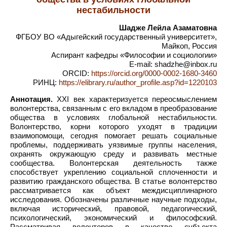
нестабильности
Шадже Лейла Азаматовна
ФГБОУ ВО «Адыгейский государственный университет»,
Майкоп, Россия
Аспирант кафедры «Философии и социологии»
E-mail: shadzhe@inbox.ru
ORCID:
https://orcid.org/0000-0002-1680-3460
РИНЦ:
https://elibrary.ru/author_profile.asp?id=1220103
Аннотация.
XXI век характеризуется переосмыслением
волонтерства, связанным с его вкладом в преобразование
общества в условиях глобальной нестабильности.
Волонтерство, корни которого уходят в традиции
взаимопомощи, сегодня помогает решать социальные
проблемы, поддерживать уязвимые группы населения,
охранять окружающую среду и развивать местные
сообщества. Волонтерская деятельность также
способствует укреплению социальной сплоченности и
развитию гражданского общества. В статье волонтерство
рассматривается как объект междисциплинарного
исследования. Обозначены различные научные подходы,
включая исторический, правовой, педагогический,
психологический, экономический и философский.
Рассматривая волонтеров в качестве субъекта