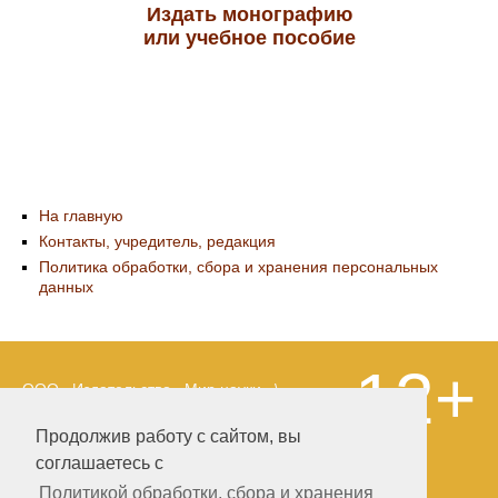
Издать монографию
или учебное пособие
На главную
Контакты, учредитель, редакция
Политика обработки, сбора и хранения персональных
данных
12+
ООО «Издательство «Мир науки» \
«Publishing company «World of science»,
LLC Материалы, размещенные на сайте,
Продолжив работу с сайтом, вы
охраняются Законом о защите авторских
соглашаетесь с
прав. Публикация любых материалов
этого сайта запрещена без
Политикой обработки, сбора и хранения