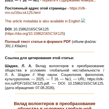
2025. — Т 16. — №1
-
перейти к содержанию номера...
Постоянный адрес этой страницы
-
https://sfk-
mn.ru/16scsk125.html
This article metadata is also available in English
DOI
: 10.15862/16SCSK125
(
https://doi.org/10.15862/16SCSK125
)
Полный текст статьи в формате PDF
(
объем файла:
391.1 Кбайт
)
Ссылка для цитирования этой статьи:
Шадже, Л. А.
Вклад волонтеров в преобразование
общества в условиях глобальной нестабильности /
Л. А. Шадже // Мир науки. Социология, филология,
культурология. — 2025. — Т 16. — №1. — URL: https://sfk-
mn.ru/PDF/16SCSK125.pdf. — DOI: 10.15862/16SCSK125.
(дата обращения: 07.08.2026).
Вклад волонтеров в преобразование
общества в условиях глобальной