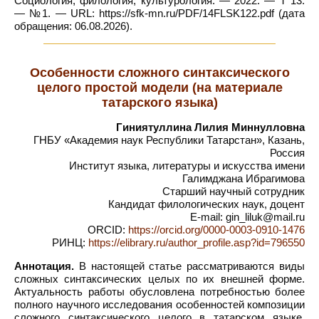
Социология, филология, культурология. — 2022. — Т 13.
— №1. — URL: https://sfk-mn.ru/PDF/14FLSK122.pdf (дата
обращения: 06.08.2026).
Особенности сложного синтаксического
целого простой модели (на материале
татарского языка)
Гиниятуллина Лилия Миннулловна
ГНБУ «Академия наук Республики Татарстан», Казань,
Россия
Институт языка, литературы и искусства имени
Галимджана Ибрагимова
Старший научный сотрудник
Кандидат филологических наук, доцент
E-mail: gin_liluk@mail.ru
ORCID:
https://orcid.org/0000-0003-0910-1476
РИНЦ:
https://elibrary.ru/author_profile.asp?id=796550
Аннотация.
В настоящей статье рассматриваются виды
сложных синтаксических целых по их внешней форме.
Актуальность работы обусловлена потребностью более
полного научного исследования особенностей композиции
сложного синтаксического целого в татарском языке.