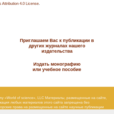
Attribution 4.0 License
.
Приглашаем Вас к публикации в
других журналах нашего
издательства
Издать монографию
или учебное пособие
ny «World of science», LLC Материалы, размещенные на сайте,
икация любых материалов этого сайта запрещена без
вторские права на размещенные на сайте научные публикации
йта — Александр Павлов, pavlov@mir-nauki.com