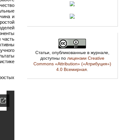
ичество
альные
ачина и
ростой
оделей
оненты
 часть
ктивны
аучного
Статьи, опубликованные в журнале,
ультаты
доступны по
лицензии Creative
листике
Commons «Attribution» («Атрибуция»)
4.0 Всемирная
.
ростых