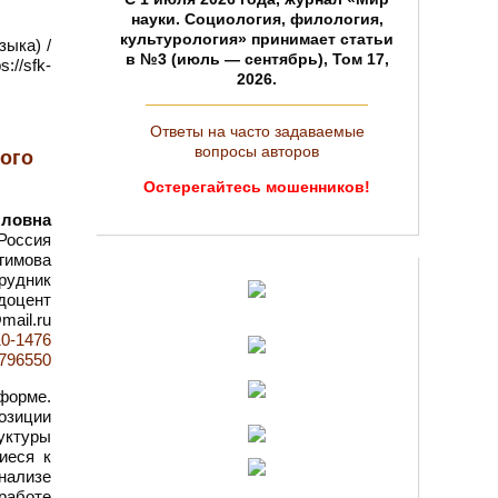
науки. Социология, филология,
культурология» принимает статьи
зыка) /
в №3 (июль — сентябрь), Том 17,
://sfk-
2026.
Ответы на часто задаваемые
вопросы авторов
кого
Остерегайтесь мошенников!
лловна
 Россия
гимова
рудник
доцент
@mail.ru
10-1476
d=796550
форме.
озиции
руктуры
иеся к
нализе
 работе