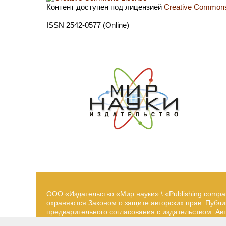
Контент доступен под лицензией
Creative Commons 
ISSN 2542-0577 (Online)
ООО «Издательство «Мир науки» \ «Publishing compa
охраняются Законом о защите авторских прав. Публ
предварительного согласования с издательством. А
принадлежат их авторам. Разработка и поддержка са