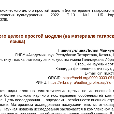
ксического целого простой модели (на материале татарского я
илология, культурология. — 2022. — Т 13. — №1. — URL: https
026).
го целого простой модели (на материале татарс
языка)
Гиниятуллина Лилия Минну
ГНБУ «Академия наук Республики Татарстан», Казань,
нститут языка, литературы и искусства имени Галимджана Ибра
Старший научный сот
Кандидат филологических наук, 
E-mail: gin_liluk
ORCID:
https://orcid.org/0000-0003-09
РИНЦ:
https://elibrary.ru/author_profile.asp?i
тся виды сложных синтаксических целых по их внешней 
ю более полного научного исследования особенностей комп
ыке. Цель исследования — определить особенности внешней ст
языке. Материалом исследования послужили тексты, относящ
. Научная новизна исследования заключается в комплексном а
ении новых терминов для обозначения видов данной модели. В