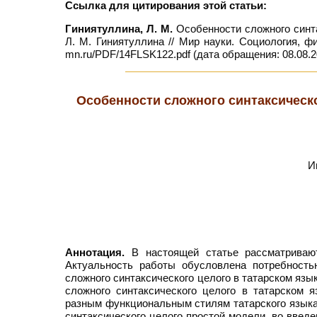
Ссылка для цитирования этой статьи:
Гиниятуллина, Л. М.
Особенности сложного синта
Л. М. Гиниятуллина // Мир науки. Социология, ф
mn.ru/PDF/14FLSK122.pdf (дата обращения: 08.08.2
Особенности сложного синтаксическо
И
Аннотация.
В настоящей статье рассматриваю
Актуальность работы обусловлена потребность
сложного синтаксического целого в татарском яз
сложного синтаксического целого в татарском 
разным функциональным стилям татарского языка
синтаксического целого простой модели, во введ