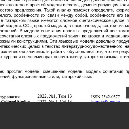
ческого целого простой модели и схема, демонстрирующая кол
ростого предложения. Такой анализ поможет определить форм
елого, особенности их связи между собой, особенности его з
о в татарском языке имеются сложное синтаксическое целое п
й модели. ССЦ простой модели, в свою очередь, состоит из м
ложений. В модели сочетания простых предложений все комп
очетания сложных предложений зачин, концовка и медиальная
ожными конструкциями. Эти языковые модели довольно проду
нтаксических целых в текстах литературно-художественного, н
Практическая значимость работы обусловлена тем, что ее рез
 курсах и спецсеминарах по синтаксису татарского языка, сти
е; простая модель; смешанная модель; модель сочетания п
ений; функциональные стили; татарский язык