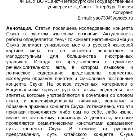
ФГБОУ ВО «Санкт-Петербургский Государственный
университет», Санкт-Петербург, Россия
Аспирант
E-mail: yao730@yandex.ru
Аннотация.
Статья посвящена исследованию концепта
Скука в русском языковом сознании. Актуальность
работы определяется тем, что концепт негативной эмоции
Скука занимает уникальное место в русской языковой
картине мира, но он остаётся непонятным и
малодоступным для большинства иностранных
учащихся. Исходя из представления о единстве
речемыслительного акта, в котором языковое и
логическое содержание представлены совместно,
исследуем образное понятие и смысловые постоянные
концепта Скука. На основе изученных материалов в
Национальном корпусе русского языка выделены все
эпитеты, которые употребляются в сочетании со словом
cкука, и классифицированы типичные, реальные и
образные признаки концепта Скука. Установлено, что эти
признаки проявляются либо сам по себе, либо извне,
иначе по авторскому произволу. А денотаты, которые
проявляются семантическими константами доказывают
суть концепта Скука. В отличие от русского
представления, суть китайского концепта Скука