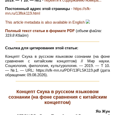
2019. — Т 10. — №1
-
перейти к содержанию номера...
Постоянный адрес этой страницы
-
https://sfk-
mn.ru/13flsk119.html
This article metadata is also available in English
Полный текст статьи в формате PDF
(
объем файла:
319.8 Кбайт
)
Ссылка для цитирования этой статьи:
Концепт Скука в русском языковом сознании (на фоне
сравнения с китайским концептом) // Мир науки.
Социология, филология, культурология. — 2019. — Т 10.
— №1. — URL: https://sfk-mn.ru/PDF/13FLSK119.pdf (дата
обращения: 09.08.2026).
Концепт Скука в русском языковом
сознании (на фоне сравнения с китайским
концептом)
Яо Жун