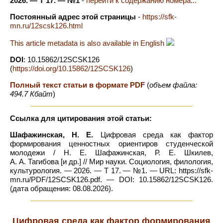
2026. — Т 17. — №1
-
перейти к содержанию номера...
Постоянный адрес этой страницы
-
https://sfk-
mn.ru/12scsk126.html
This article metadata is also available in English
DOI
: 10.15862/12SCSK126
(
https://doi.org/10.15862/12SCSK126
)
Полный текст статьи в формате PDF
(
объем файла:
494.7 Кбайт
)
Ссылка для цитирования этой статьи:
Шафажинская, Н. Е.
Цифровая среда как фактор
формирования ценностных ориентиров студенческой
молодежи / Н. Е. Шафажинская, Р. Е. Шкилев,
А. А. Тагибова [и др.] // Мир науки. Социология, филология,
культурология. — 2026. — Т 17. — №1. — URL: https://sfk-
mn.ru/PDF/12SCSK126.pdf. — DOI: 10.15862/12SCSK126.
(дата обращения: 08.08.2026).
Цифровая среда как фактор формирования