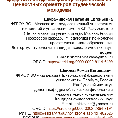
ценностных ориентиров студенческой
молодежи
Шафажинская Наталия Евгеньевна
ФГБОУ ВО «Московский государственный университет
технологий и управления имени К.Г. Разумовского
(Первый казачий университет)», Москва, Россия
Профессор кафедры «Педагогики и психологии
профессионального образования»
Доктор культурологии, кандидат психологических наук,
доцент
E-mail: shafazhinskaya@mail.ru
ORCID:
https://orcid.org/0000-0002-9114-6499
Шкилев Роман Евгеньевич
ФГАОУ ВО «Казанский (Приволжский) федеральный
университет», Елабуга, Россия
Елабужский институт
Доцент кафедры «Английской филологии и
межкультурной коммуникации»
Кандидат филологических наук
E-mail: shkilev.r.e@yandex.ru
ORCID:
https://orcid.org/0000-0002-2864-7194
РИНЦ:
https://elibrary.ru/author_profile.asp?id=482526
SCOPUS:
https://www.scopus.com/authid/detail.url?