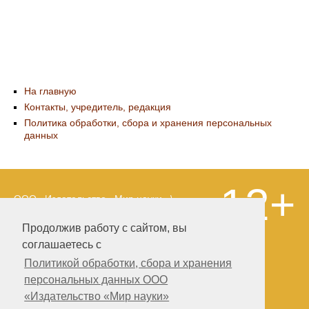
На главную
Контакты, учредитель, редакция
Политика обработки, сбора и хранения персональных
данных
12+
ООО «Издательство «Мир науки» \
«Publishing company «World of science»,
LLC Материалы, размещенные на сайте,
Продолжив работу с сайтом, вы
охраняются Законом о защите авторских
соглашаетесь с
прав. Публикация любых материалов
этого сайта запрещена без
Политикой обработки, сбора и хранения
предварительного согласования с
персональных данных ООО
издательством. Авторские права на
«Издательство «Мир науки»
размещенные на сайте научные