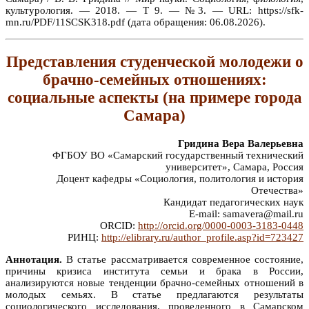
культурология. — 2018. — Т 9. — №3. — URL: https://sfk-
mn.ru/PDF/11SCSK318.pdf (дата обращения: 06.08.2026).
Представления студенческой молодежи о
брачно-семейных отношениях:
социальные аспекты (на примере города
Самара)
Гридина Вера Валерьевна
ФГБОУ ВО «Самарский государственный технический
университет», Самара, Россия
Доцент кафедры «Социология, политология и история
Отечества»
Кандидат педагогических наук
E-mail: samavera@mail.ru
ORCID:
http://orcid.org/0000-0003-3183-0448
РИНЦ:
http://elibrary.ru/author_profile.asp?id=723427
Аннотация.
В статье рассматривается современное состояние,
причины кризиса института семьи и брака в России,
анализируются новые тенденции брачно-семейных отношений в
молодых семьях. В статье предлагаются результаты
социологического исследования, проведенного в Самарском