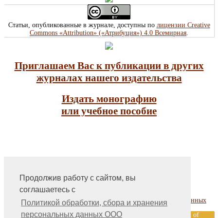
Статьи, опубликованные в журнале, доступны по
лицензии Creative
Commons «Attribution» («Атрибуция») 4.0 Всемирная
.
Приглашаем Вас к публикации в других
журналах нашего издательства
Издать монографию
или учебное пособие
Продолжив работу с сайтом, вы
На главную
соглашаетесь с
Контакты, учредитель, редакция
Политика обработки, сбора и хранения персональных данных
Политикой обработки, сбора и хранения
персональных данных ООО
ООО «Издательство «Мир науки» \ «Publishing company «World of