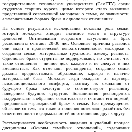
государственном техническом университете (СамГТУ) среди
студентов старших курсов, целью которого стало выявление
представлений современной молодежи о семье, ее значимости,
альтернативных формах брака и однополых отношениях.
На основе результатов исследования показана роль семьи,
которой молодежь отводит значимое место в структуре
ценностей. Оптимальным возрастом вступления в брак
респонденты считают 20-30 лет. Основные причины разводов
они видят в практической неподготовленности молодежи к
созданию семьи, материальные трудности, измену, ревность.
Однополые браки студенты не поддерживают, но считают, что
такие отношения – личное дело каждого и не следует в них
вмешиваться. Как отмечают респонденты, созданию семьи
должны предшествовать образование, карьера и наличие
материальной базы. Молодые люди ожидают от партнера
психоэмоционального комфорта, поэтому их ожидания от
будущего брака зачастую не соответствуют реальному
поведению будущих супругов. Большинство респондентов
поддерживают внебрачное сожительство и считают его нормой,
приравнивая «гражданский брак» к семье. Его преимущество
объясняется тем, что такие отношения позволяют разойтись без
ответственности и формальностей по отношению друг к другу.
Рассматривается необходимость введения в учебный процесс
дисциплины «Основы семейных отношений», содержания