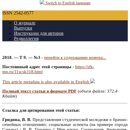
Switch to English language
ISSN 2542-0577
О журнале
Выпуски
Инструкции для авторов
Редколлегия
2018. — Т 9. — №3
-
перейти к содержанию номера...
Постоянный адрес этой страницы
-
https://sfk-
mn.ru/11scsk318.html
This article metadata is also available in English
Полный текст статьи в формате PDF
(
объем файла: 372.4
Кбайт
)
Ссылка для цитирования этой статьи:
Гридина, В. В.
Представления студенческой молодежи о брачно-
семейных отношениях: социальные аспекты (на примере города
Самара) / В. В. Гридина // Мир науки. Социология, филология,