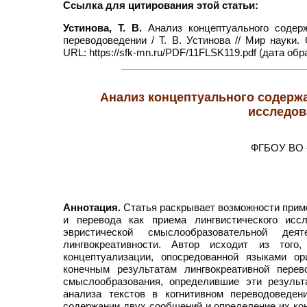
Ссылка для цитирования этой статьи:
Устинова, Т. В.
Анализ концептуального содерж
переводоведении / Т. В. Устинова // Мир науки
URL: https://sfk-mn.ru/PDF/11FLSK119.pdf (дата обр
Анализ концептуального содержа
исследов
ФГБОУ ВО «
Аннотация.
Статья раскрывает возможности приме
и перевода как приема лингвистического исс
эвристической смыслообразовательной дея
лингвокреативности. Автор исходит из того
концептуализации, опосредованной языками ор
конечным результатам лингвокреативной перев
смыслообразования, определившие эти результ
анализа текстов в когнитивном переводоведен
содержании двух сообщений и определение их кон