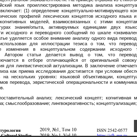
йский язык проиллюстрирована методика анализа концептуа
включает: (1) определение концептуально-мотивирующего кон
тических профилей лексических концептов исходного языка и
огнитивных моделей, взаимосвязанных с этими концептам
урах знания/опыта, активируемых единицами двух языко
ти исходного и переводного сообщений по шкале «эквивале
атье уделяется особое внимание анализу одного вида перевод
 использован для иллюстрации тезиса о том, что перевод
 изменения в концептуальном содержании исходного т
. Автором статьи делается вывод о том, что перевод
лючается в отборе отличающейся от оригинальной совоку
я для лингвистической актуализации. В заключение отмечаетс
иза как приема исследования достигается при условии обесп
в на нескольких уровнях: языковой объективации, концепту
мов перевода, эвристической операциональности и коммуника
в.
поставительный анализ; лексический концепт; когнитивная м
а; смыслообразование; лингвокреативность; концептуализация