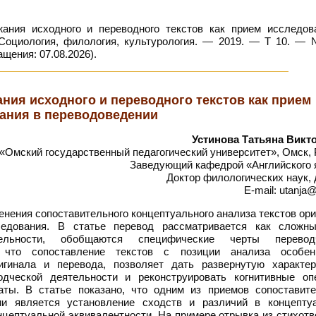
ания исходного и переводного текстов как прием исследов
. Социология, филология, культурология. — 2019. — Т 10. —
ащения: 07.08.2026).
ния исходного и переводного текстов как прием
ания в переводоведении
Устинова Татьяна Викт
Омский государственный педагогический университет», Омск, 
Заведующий кафедрой «Английского 
Доктор филологических наук,
E-mail: utanja@
нения сопоставительного концептуального анализа текстов ор
ледования. В статье перевод рассматривается как сложн
тельности, обобщаются специфические черты перевод
, что сопоставление текстов с позиции анализа особен
игинала и перевода, позволяет дать развернутую характер
одческой деятельности и реконструировать когнитивные оп
аты. В статье показано, что одним из приемов сопоставите
ии является установление сходств и различий в концепту
цептуальной эквивалентности. На примере отрывка из стихотв