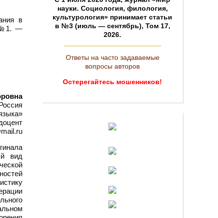
науки. Социология, филология,
культурология» принимает статьи
ания в
в №3 (июль — сентябрь), Том 17,
 №1. —
2026.
Ответы на часто задаваемые
вопросы авторов
Остерегайтесь мошенников!
оровна
Россия
языка»
 доцент
mail.ru
игинала
ый вид
ческой
ностей
истику
ерации
льного
альном
орения