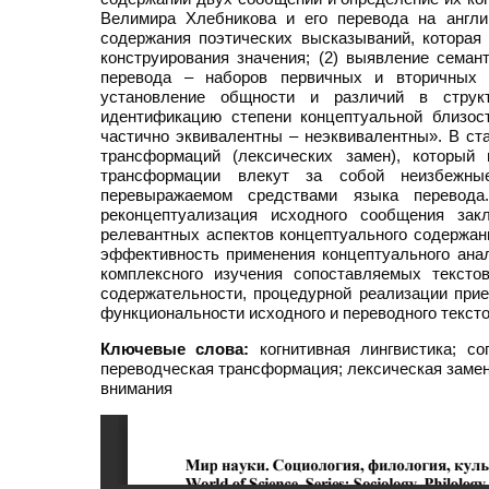
Велимира Хлебникова и его перевода на англи
содержания поэтических высказываний, которая 
конструирования значения; (2) выявление семан
перевода – наборов первичных и вторичных к
установление общности и различий в структ
идентификацию степени концептуальной близос
частично эквивалентны – неэквивалентны». В ст
трансформаций (лексических замен), который
трансформации влекут за собой неизбежные
перевыражаемом средствами языка перевода
реконцептуализация исходного сообщения зак
релевантных аспектов концептуального содержани
эффективность применения концептуального анал
комплексного изучения сопоставляемых тексто
содержательности, процедурной реализации прие
функциональности исходного и переводного тексто
Ключевые слова:
когнитивная лингвистика; со
переводческая трансформация; лексическая замен
внимания