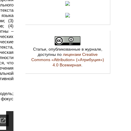
льного
текста
 языка
и; (3)
в; (4)
нтны –
ческих
ческие
екста,
Статьи, опубликованные в журнале,
ческая
доступны по
лицензии Creative
пности
Commons «Attribution» («Атрибуция»)
я, что
4.0 Всемирная
.
ечения
альной
тивной
одель;
; фокус