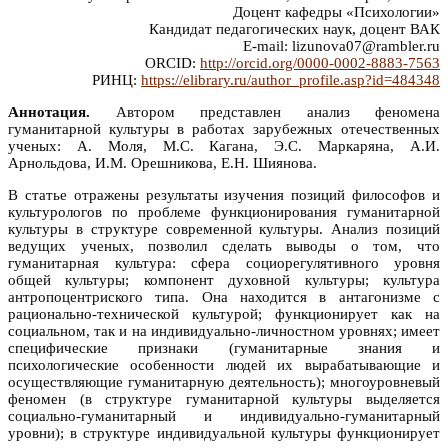
Доцент кафедры «Психологии»
Кандидат педагогических наук, доцент ВАК
E-mail: lizunova07@rambler.ru
ORCID:
http://orcid.org/0000-0002-8883-7563
РИНЦ:
https://elibrary.ru/author_profile.asp?id=484348
Аннотация.
Автором представлен анализ феномена
гуманитарной культуры в работах зарубежных отечественных
ученых: А. Моля, М.С. Кагана, Э.С. Маркаряна, А.И.
Арнольдова, И.М. Орешникова, Е.Н. Шиянова.
В статье отражены результаты изучения позиций философов и
культурологов по проблеме функционирования гуманитарной
культуры в структуре современной культуры. Анализ позиций
ведущих ученых, позволил сделать выводы о том, что
гуманитарная культура: сфера социорегулятивного уровня
общей культуры; компонент духовной культуры; культура
антропоцентриского типа. Она находится в антагонизме с
рационально-технической культурой; функционирует как на
социальном, так и на индивидуально-личностном уровнях; имеет
специфические признаки (гуманитарные знания и
психологические особенности людей их вырабатывающие и
осуществляющие гуманитарную деятельность); многоуровневый
феномен (в структуре гуманитарной культуры выделяется
социально-гуманитарный и индивидуально-гуманитарный
уровни); в структуре индивидуальной культуры функционирует