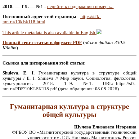
2018. — Т 9. — №1
-
перейти к содержанию номера...
Постоянный адрес этой страницы
-
https://sfk-
mn.ru/10klsk118.html
This article metadata is also available in English
Полный текст статьи в формате PDF
(
объем файла: 330.5
Кбайт
)
Ссылка для цитирования этой статьи:
Shuleva, E. I.
Гуманитарная культура в структуре общей
культуры / E. I. Shuleva // Мир науки. Социология, филология,
культурология. — 2018. — Т 9. — №1. — URL: https://sfk-
mn.ru/PDF/10KLSK118.pdf (дата обращения: 08.08.2026).
Гуманитарная культура в структуре
общей культуры
Шулева Елизавета Игоревна
ФГБОУ ВО «Магнитогорский государственный технический
университет им. Г.И. Носова», Магнитогорск, Россия