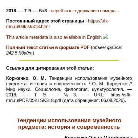
2018. — Т 9. — №3
-
перейти к содержанию номера...
Постоянный адрес этой страницы
-
https://sfk-
mn.ru/09klsk318.html
This article metadata is also available in English
Полный текст статьи в формате PDF
(
объем файла:
242.5 Кбайт
)
Ссылка для цитирования этой статьи:
Корженко, О. М.
Тенденции использования музейного
предмета: история и современность / О. М. Корженко //
Мир науки. Социология, филология, культурология. —
2018. — Т 9. — №3. — URL: https://sfk-
mn.ru/PDF/09KLSK318.pdf (дата обращения: 06.08.2026).
Тенденции использования музейного
предмета: история и современность
Корженко Ольга Михайловна