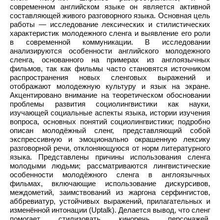
современном английском языке он является активной
составляющей живого разговорного языка. Основная цель
работы — исследование лексических и стилистических
характеристик молодежного сленга и выявление его роли
в современной коммуникации. В исследовании
анализируются особенности английского молодежного
сленга, основанного на примерах из англоязычных
фильмов, так как фильмы часто становятся источником
распространения новых сленговых выражений и
отображают молодежную культуру и язык на экране.
Акцентировано внимание на теоретическом обосновании
проблемы развития социолингвистики как науки,
изучающей социальные аспекты языка, истории изучения
вопроса, основных понятий социолингвистики; подробно
описан молодёжный сленг, представляющий собой
экспрессивную и эмоционально окрашенную лексику
разговорной речи, отклоняющуюся от норм литературного
языка. Представлены причины использования сленга
молодыми людьми; рассматриваются лингвистические
особенности молодёжного сленга в англоязычных
фильмах, включающие использование дискурсивов,
междометий, заимствований из жаргона серфингистов,
аббревиатур, устойчивых выражений, прилагательных и
изменённой интонации (Uptalk). Делается вывод, что сленг
помогает стилизовать киноречь персонажей,