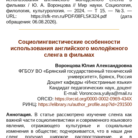
фильмах / Ю. А. Воронцова // Мир науки. Социология,
филология, культурология. — 2024. — Т 15. — №3. —
URL: https://sfk-mn.ru/PDF/08FLSK324.pdf (дата
обращения: 06.08.2026).
Социолингвистические особенности
использования английского молодёжного
сленга в фильмах
Воронцова Юлия Александровна
ФГБОУ ВО «Брянский государственный технический
университет», Брянск, Россия
Доцент кафедры «Иностранные языки»
Кандидат педагогических наук, доцент
E-mail: Voroncova.yuliya@mail.ru
ORCID:
https://orcid.org/0000-0002-0969-434X
РИНЦ:
https://elibrary.ru/author_profile.asp?id=291500
Аннотация.
В статье рассмотрено изучение сленга как
важной части социолингвистики и современного языкового
явления, отражающего культурные и социальные
изменения в обществе; подчеркивается, что в наши дни
сленг получил широкое распространение, и в