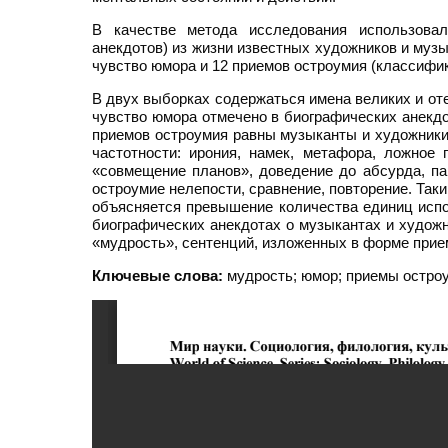
В качестве метода исследования использовалс
анекдотов) из жизни известных художников и муз
чувство юмора и 12 приемов остроумия (классифик
В двух выборках содержаться имена великих и о
чувство юмора отмечено в биографических анекд
приемов остроумия равны музыканты и художники
частотности: ирония, намек, метафора, ложное
«совмещение планов», доведение до абсурда, па
остроумие нелепости, сравнение, повторение. Так
объясняется превышение количества единиц испо
биографических анекдотах о музыкантах и художн
«мудрость», сентенций, изложенных в форме прие
Ключевые слова:
мудрость; юмор; приемы остроу