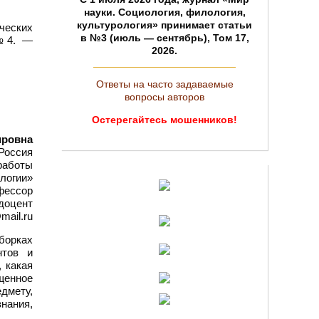
науки. Социология, филология,
культурология» принимает статьи
ческих
в №3 (июль — сентябрь), Том 17,
 №4. —
2026.
Ответы на часто задаваемые
вопросы авторов
Остерегайтесь мошенников!
ировна
 Россия
 работы
логии»
фессор
доцент
mail.ru
борках
нтов и
 какая
щенное
дмету,
нания,