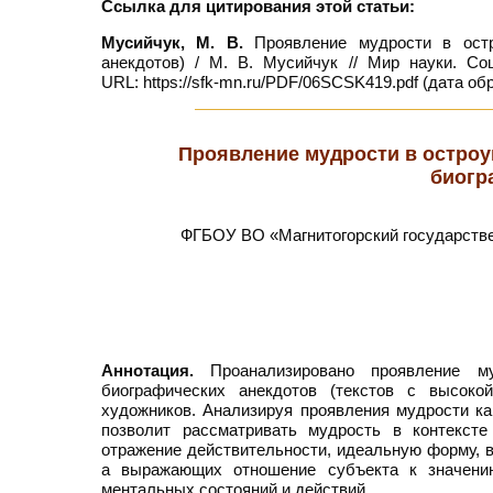
Ссылка для цитирования этой статьи:
Мусийчук, М. В.
Проявление мудрости в остро
анекдотов) / М. В. Мусийчук // Мир науки. С
URL: https://sfk-mn.ru/PDF/06SCSK419.pdf (дата об
Проявление мудрости в остроу
биогр
ФГБОУ ВО «Магнитогорский государствен
Аннотация.
Проанализировано проявление м
биографических анекдотов (текстов с высок
художников. Анализируя проявления мудрости ка
позволит рассматривать мудрость в контекст
отражение действительности, идеальную форму, 
а выражающих отношение субъекта к значению
ментальных состояний и действий.