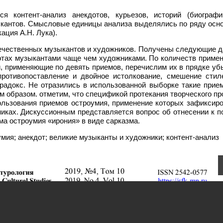
я контент-анализ анекдотов, курьезов, историй (биографи
ыкантов. Смысловые единицы анализа выделялись по ряду осно
ация А.Н. Лука).
течественных музыкантов и художников. Получены следующие д
отах музыкантами чаще чем художниками. По количеств приме
, применяющие по девять приемов, перечислим их в прядке уб
 противопоставление и двойное истолкование, смешение стил
радокс. Не отразились в использованной выборке такие прием
им образом. отметим, что спецификой протекания творческого п
льзования приемов остроумия, применение которых зафиксиро
иках. Дискуссионным представляется вопрос об отнесении к п
ма остроумия «ирония» в виде сарказма.
мия; анекдот; великие музыканты и художники; контент-анализ