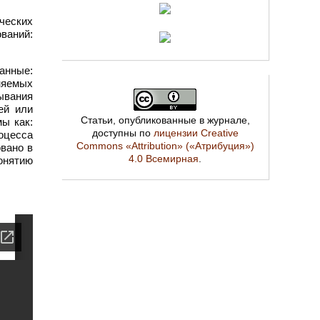
ческих
ваний:
анные:
няемых
ывания
ей или
Статьи, опубликованные в журнале,
ы как:
доступны по
лицензии Creative
роцесса
Commons «Attribution» («Атрибуция»)
вано в
4.0 Всемирная
.
онятию