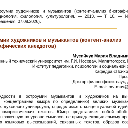
умии художников и музыкантов (контент-анализ биографи
оциология, филология, культурология. — 2019. — Т 10. —
ращения: 07.08.2026).
мии художников и музыкантов (контент-анализ
афических анекдотов)
Мусийчук Мария Владим
ный технический университет им. Г.И. Носова», Магнитогорск,
Институт педагогики, психологии и социальной
Кафедра «Психо
Про
Доктор философских наук, 
E-mail: mv-mus@
удрости в остроумии музыкантов и художников на вы
ой концентрацией юмора по определению) великих музыка
к духовного универсума, определимся с концептуальной идей,
е юмористических текстов. Юмор представляет собой обоб
выраженную на уровне смыслов, не принадлежащих самому пре
 языковых высказываний, связанных текстов, образов соз