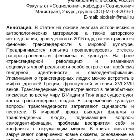
университет», Москва, Россия
Факультет «Социологии», кафедра «Социологии»
Магистрант, 2 курс, группа СОЦ-М-1-З-2016-1
E-mail: blodrein@mail.ru
Аннотация.
В статье на основе анализа исторических и
антропологических материалов, а также авторского
исследования, проведенного в 2016 году, рассматривается
феномен трансгендерности в мировой культуре.
Предпринимается попытка проанализировать степень
распространённости феномена в культуре. На фоне
«трансгендерной революции» и изменения
социокультурной реальности особо остро стоит проблема
гендерной идентичности и самоидентификации.
Упоминания о трансгендерных людях можно встретить в
мифах древней Греции, французской истории XVI-XVIII
веков. Трансгендерные люди встречаются в первобытных
племенах по всему миру. В Индии и Таиланде существуют
касты трансгендерных людей. В современной культуре
вопросы трансгендерности затрагивают сценаристы и
писатели. В мировой прокат выходят фильмы о
трансгендерных людях, поднимающие вопросы
самоидентификации, проблемы восприятия себя и
конфликта с окружающим миром. В книгах писатели
закручивают совершенно новые сюжеты, основанные на
смене пола и отношении общества к трансгендерным