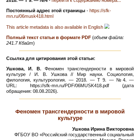
2018. — Т 9. — №4
-
перейти к содержанию номера...
Постоянный адрес этой страницы
-
https://sfk-
mn.ru/06musk418.html
This article metadata is also available in English
Полный текст статьи в формате PDF
(
объем файла:
241.7 Кбайт
)
Ссылка для цитирования этой статьи:
Ушкова, И. В.
Феномен трансгендерности в мировой
культуре / И. В. Ушкова // Мир науки. Социология,
филология, культурология. — 2018. — Т 9. — №4. —
URL: https://sfk-mn.ru/PDF/06MUSK418.pdf (дата
обращения: 08.08.2026).
Феномен трансгендерности в мировой
культуре
Ушкова Ирина Викторовна
ФГБОУ ВО «Российский государственный социальный