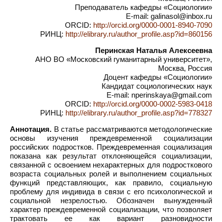
Преподаватель кафедры «Социологии»
E-mail: galinasol@inbox.ru
ORCID:
http://orcid.org/0000-0001-8940-7090
РИНЦ:
http://elibrary.ru/author_profile.asp?id=860156
Перинская Наталья Алексеевна
АНО ВО «Московский гуманитарный университет»,
Москва, Россия
Доцент кафедры «Социологии»
Кандидат социологических наук
E-mail: nperinskaya@gmail.com
ORCID:
http://orcid.org/0000-0002-5983-0418
РИНЦ:
http://elibrary.ru/author_profile.asp?id=778327
Аннотация.
В статье рассматриваются методологические
основы изучения преждевременной социализации
российских подростков. Преждевременная социализация
показана как результат отклоняющейся социализации,
связанной с освоением нехарактерных для подросткового
возраста социальных ролей и выполнением социальных
функций представляющих, как правило, социальную
проблему для индивида в связи с его психологической и
социальной незрелостью. Обозначен вынужденный
характер преждевременной социализации, что позволяет
трактовать ее как вариант разновидности