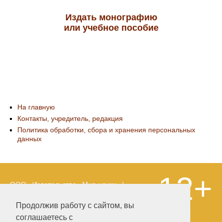
Издать монографию
или учебное пособие
На главную
Контакты, учредитель, редакция
Политика обработки, сбора и хранения персональных
данных
12+
ООО «Издательство «Мир науки» \
«Publishing company «World of science»,
LLC Материалы, размещенные на сайте,
Продолжив работу с сайтом, вы
охраняются Законом о защите авторских
соглашаетесь с
прав. Публикация любых материалов