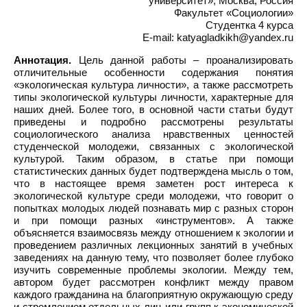
университет», Москва, Россия
Факультет «Социологии»
Студентка 4 курса
E-mail: katyagladkikh@yandex.ru
Аннотация.
Цель данной работы – проанализировать
отличительные особенности содержания понятия
«экологическая культура личности», а также рассмотреть
типы экологической культуры личности, характерные для
наших дней. Более того, в основной части статьи будут
приведены и подробно рассмотрены результаты
социологического анализа нравственных ценностей
студенческой молодежи, связанных с экологической
культурой. Таким образом, в статье при помощи
статистических данных будет подтверждена мысль о том,
что в настоящее время заметен рост интереса к
экологической культуре среди молодежи, что говорит о
попытках молодых людей познавать мир с разных сторон
и при помощи разных «инструментов». А также
объясняется взаимосвязь между отношением к экологии и
проведением различных лекционных занятий в учебных
заведениях на данную тему, что позволяет более глубоко
изучить современные проблемы экологии. Между тем,
автором будет рассмотрен конфликт между правом
каждого гражданина на благоприятную окружающую среду
и стремлением отдельных лиц или групп к экономической