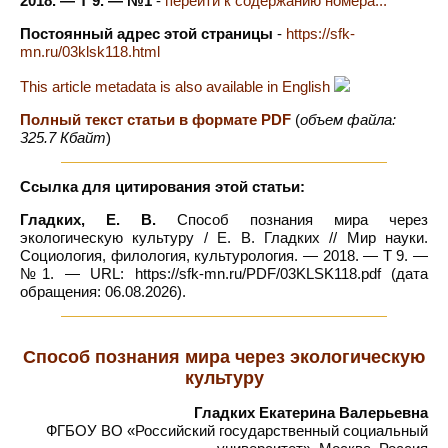
2018. — Т 9. — №1
-
перейти к содержанию номера...
Постоянный адрес этой страницы
-
https://sfk-
mn.ru/03klsk118.html
This article metadata is also available in English
Полный текст статьи в формате PDF
(
объем файла:
325.7 Кбайт
)
Ссылка для цитирования этой статьи:
Гладких, Е. В.
Способ познания мира через
экологическую культуру / Е. В. Гладких // Мир науки.
Социология, филология, культурология. — 2018. — Т 9. —
№1. — URL: https://sfk-mn.ru/PDF/03KLSK118.pdf (дата
обращения: 06.08.2026).
Способ познания мира через экологическую
культуру
Гладких Екатерина Валерьевна
ФГБОУ ВО «Российский государственный социальный