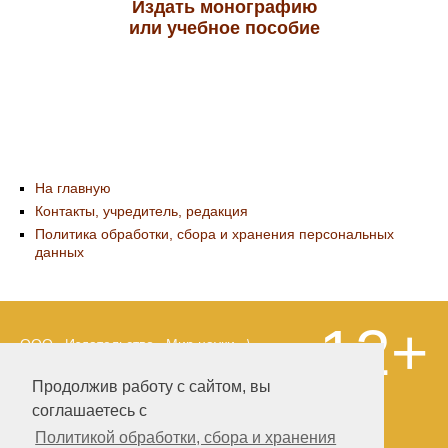
Издать монографию
или учебное пособие
На главную
Контакты, учредитель, редакция
Политика обработки, сбора и хранения персональных
данных
12+
ООО «Издательство «Мир науки» \
«Publishing company «World of science»,
LLC Материалы, размещенные на сайте,
Продолжив работу с сайтом, вы
охраняются Законом о защите авторских
соглашаетесь с
прав. Публикация любых материалов
этого сайта запрещена без
Политикой обработки, сбора и хранения