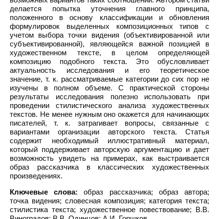
делается попытка уточнения главного принципа,
положенного в основу классификации и обновления
формулировок выделенных композиционных типов с
учетом выбора точки видения (объективированной или
субъективированной), являющейся важной позицией в
художественном тексте, в целом определяющей
композицию подобного текста. Это обусловливает
актуальность исследования и его теоретическое
значение, т. к. рассматриваемые категории до сих пор не
изучены в полном объеме. С практической стороны
результаты исследования полезно использовать при
проведении стилистического анализа художественных
текстов. Не менее нужным оно окажется для начинающих
писателей, т. к. затрагивает вопросы, связанные с
вариантами организации авторского текста. Статья
содержит необходимый иллюстративный материал,
который поддерживает авторскую аргументацию и дает
возможность увидеть на примерах, как выстраивается
образ рассказчика в классических художественных
произведениях.
Ключевые слова:
образ рассказчика; образ автора;
точка видения; словесная композиция; категория текста;
стилистика текста; художественное повествование; В.В.
Виноградов; В.В. Одинцов; А.И. Горшков