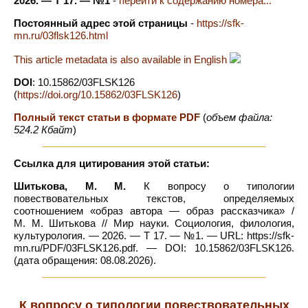
2026. — Т 17. — №1
-
перейти к содержанию номера...
Постоянный адрес этой страницы
-
https://sfk-
mn.ru/03flsk126.html
This article metadata is also available in English
DOI
: 10.15862/03FLSK126
(
https://doi.org/10.15862/03FLSK126
)
Полный текст статьи в формате PDF
(
объем файла:
524.2 Кбайт
)
Ссылка для цитирования этой статьи:
Шитькова, М. М.
К вопросу о типологии
повествовательных текстов, определяемых
соотношением «образ автора — образ рассказчика» /
М. М. Шитькова // Мир науки. Социология, филология,
культурология. — 2026. — Т 17. — №1. — URL: https://sfk-
mn.ru/PDF/03FLSK126.pdf. — DOI: 10.15862/03FLSK126.
(дата обращения: 08.08.2026).
К вопросу о типологии повествовательных