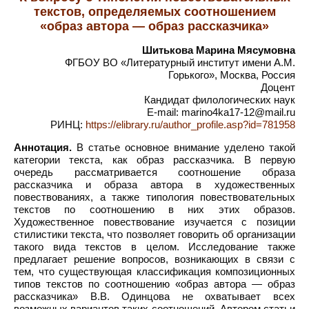
текстов, определяемых соотношением
«образ автора — образ рассказчика»
Шитькова Марина Мясумовна
ФГБОУ ВО «Литературный институт имени А.М.
Горького», Москва, Россия
Доцент
Кандидат филологических наук
E-mail: marino4ka17-12@mail.ru
РИНЦ:
https://elibrary.ru/author_profile.asp?id=781958
Аннотация.
В статье основное внимание уделено такой
категории текста, как образ рассказчика. В первую
очередь рассматривается соотношение образа
рассказчика и образа автора в художественных
повествованиях, а также типология повествовательных
текстов по соотношению в них этих образов.
Художественное повествование изучается с позиции
стилистики текста, что позволяет говорить об организации
такого вида текстов в целом. Исследование также
предлагает решение вопросов, возникающих в связи с
тем, что существующая классификация композиционных
типов текстов по соотношению «образ автора — образ
рассказчика» В.В. Одинцова не охватывает всех
возможных вариантов таких соотношений. Автором статьи