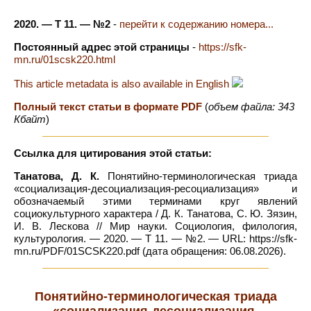
2020. — Т 11. — №2
-
перейти к содержанию номера...
Постоянный адрес этой страницы
-
https://sfk-
mn.ru/01scsk220.html
This article metadata is also available in English
Полный текст статьи в формате PDF
(
объем файла: 343
Кбайт
)
Ссылка для цитирования этой статьи:
Танатова, Д. К.
Понятийно-терминологическая триада
«социализация-десоциализация-ресоциализация» и
обозначаемый этими терминами круг явлений
социокультурного характера / Д. К. Танатова, С. Ю. Зязин,
И. В. Лескова // Мир науки. Социология, филология,
культурология. — 2020. — Т 11. — №2. — URL: https://sfk-
mn.ru/PDF/01SCSK220.pdf (дата обращения: 06.08.2026).
Понятийно-терминологическая триада