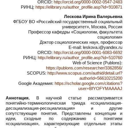
ORCID:
http://orcid.org/0000-0002-0547-2483
РИНЦ:
https://elibrary.ru/author_profile.asp?id=910871
Лескова Ирина Валерьевна
ФГБОУ ВО «Российский государственный социальный
университет», Москва, Россия
Профессор кафедры «Социологии, факультета
социологии»
Доктор социологических наук, профессор
E-mail: leskova.i@yandex.ru
ORCID:
http://orcid.org/0000-0001-6083-6692
РИНЦ:
http://elibrary.ru/author_profile.asp?id=510760
Web of Science (Publons):
https://publons.com/researcher/3362856/
SCOPUS:
http://www.scopus.com/authid/detail.url?
authorId=56610215200
Google Академия:
https://scholar.google.com/citations?
user=BfYOFYMAAAAJ
Аннотация.
В научной статье рассматривается
понятийно-терминологическая триада «социализация-
десоциализация-ресоциализация» и другие
сопутствующие понятия. Представлены концепции и
идеи, сходные по содержанию с понятием
«социализация», характеризующие отдельные этапы