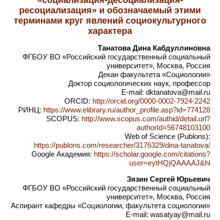
«социализация-десоциализация-
ресоциализация» и обозначаемый этими
терминами круг явлений социокультурного
характера
Танатова Дина Кабдуллиновна
ФГБОУ ВО «Российский государственный социальный
университет», Москва, Россия
Декан факультета «Социологии»
Доктор социологических наук, профессор
E-mail: dktanatova@mail.ru
ORCID:
http://orcid.org/0000-0002-7924-2242
РИНЦ:
https://www.elibrary.ru/author_profile.asp?id=774128
SCOPUS:
http://www.scopus.com/authid/detail.url?
authorId=56748103100
Web of Science (Publons):
https://publons.com/researcher/3176329/dina-tanatova/
Google Академия:
https://scholar.google.com/citations?
user=eytHQjQAAAAJ&hl
Зязин Сергей Юрьевич
ФГБОУ ВО «Российский государственный социальный
университет», Москва, Россия
Аспирант кафедры «Социологии, факультета социологии»
E-mail: wasatyay@mail.ru