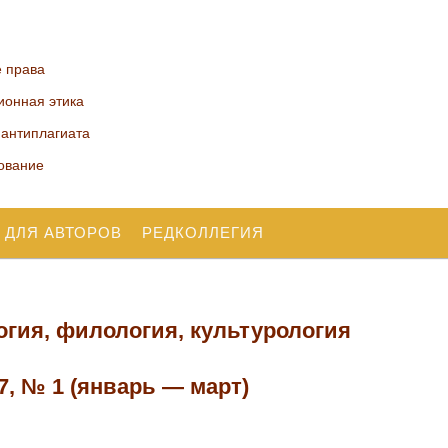
е права
ионная этика
 антиплагиата
ование
 ДЛЯ АВТОРОВ
РЕДКОЛЛЕГИЯ
огия, филология, культурология
 7, № 1 (январь — март)