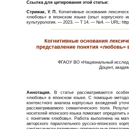
Ссылка для цитирования этой статьи:
Стрижак, У. П.
Когнитивные основания лексическ
«любовь» в японском языке (опыт корпусного ис
культурология. — 2023. — Т 14. — №4. — URL: https
Когнитивные основания лексиче
представление понятия «любовь» в
ФГАОУ ВО «Национальный исследов
Доцент, акаде
Аннотация.
В статье рассматриваются особенн
«любовь» в японском языке. С помощью методов
контекстного анализа корпусных вхождений уточ
расcматриваемого семантического поля. Резуль
носителей японского языка помогают определить 
с понятием «любовь». Работа выполнена на мат
авторского параллельного русско-японского кор
синтаксически размечены оригинальные предложе