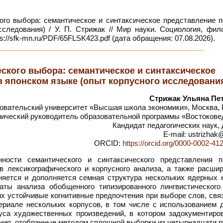
ого выбора: семантическое и синтаксическое представление п
следования) / У. П. Стрижак // Мир науки. Социология, фило
://sfk-mn.ru/PDF/65FLSK423.pdf (дата обращения: 07.08.2026).
ского выбора: семантическое и синтаксическое
 японском языке (опыт корпусного исследовани
Стрижак Ульяна Пе
ательский университет «Высшая школа экономики», Москва, 
мический руководитель образовательной программы «Востокове
Кандидат педагогических наук,
E-mail: ustrizhak
ORCID:
https://orcid.org/0000-0002-41
ости семантического и синтаксического представления п
 лексикографического и корпусного анализа, а также расшир
няется и дополняется семная структура нескольких ядерных 
таты анализа обобщенного типизированного лингвистического
их устойчивые когнитивные предпочтения при выборе слов, св
ериале нескольких корпусов, в том числе с использованием 
пуса художественных произведений, в котором задокументиро
ния, отобранные методом сплошной выборки из четырнадцати р