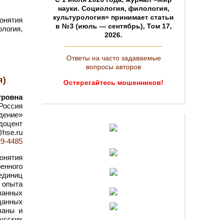
науки. Социология, филология,
культурология» принимает статьи
онятия
в №3 (июль — сентябрь), Том 17,
логия,
2026.
Ответы на часто задаваемые
вопросы авторов
я)
Остерегайтесь мошенников!
тровна
Россия
дение»
 доцент
@hse.ru
29-4485
онятия
енного
единиц
 опыта
язанных
данных
ваны и
усских