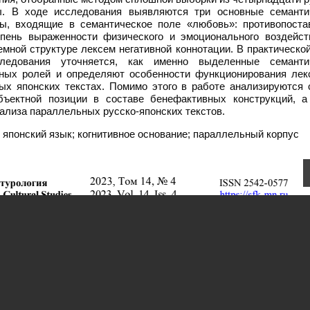
ы. В ходе исследования выявляются три основные семанти
ы, входящие в семантическое поле «любовь»: противопоста
епень выраженности физического и эмоционального воздейст
емной структуре лексем негативной коннотации. В практическо
едования уточняется, как именно выделенные семанти
тных ролей и определяют особенности функционирования лек
ых японских текстах. Помимо этого в работе анализируются 
ъектной позиции в составе бенефактивных конструкций, а
нализа параллельных русско-японских текстов.
 японский язык; когнитивное основание; параллельный корпус