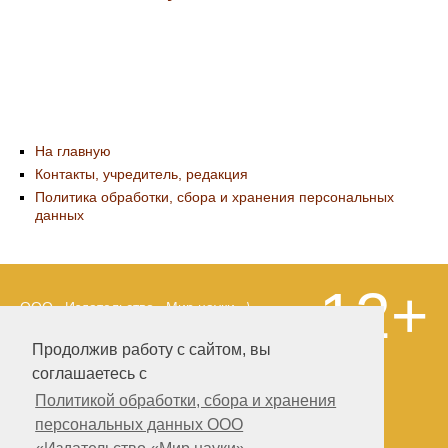
На главную
Контакты, учредитель, редакция
Политика обработки, сбора и хранения персональных
данных
12+
ООО «Издательство «Мир науки» \
«Publishing company «World of science»,
LLC Материалы, размещенные на сайте,
Продолжив работу с сайтом, вы
охраняются Законом о защите авторских
соглашаетесь с
прав. Публикация любых материалов
этого сайта запрещена без
Политикой обработки, сбора и хранения
предварительного согласования с
персональных данных ООО
издательством. Авторские права на