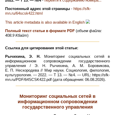
2022. — Т 13. — №4
-
перейти к содержанию номера...
Постоянный адрес этой страницы
-
https://sfk-
mn.ru/64scsk422.html
This article metadata is also available in English
Полный текст статьи в формате PDF
(
объем файла:
408.9 Кбайт
)
Ссылка для цитирования этой статьи:
Рычихина, Э. Н.
Мониторинг социальных сетей в
информационном сопровождении государственного
управления / Э. Н. Рычихина, А. М. Боровикова,
Е. П. Нескородева // Мир науки. Социология, филология,
культурология. — 2022. — Т 13. — №4. — URL: https://sfk-
mn.ru/PDF/64SCSK422.pdf (дата обращения: 06.08.2026).
Мониторинг социальных сетей в
информационном сопровождении
государственного управления