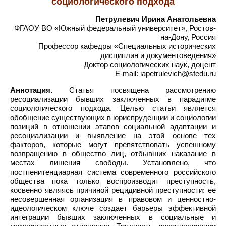
социологического подхода
Петрулевич Ирина Анатольевна
ФГАОУ ВО «Южный федеральный университет», Ростов-
на-Дону, Россия
Профессор кафедры «Специальных исторических
дисциплин и документоведения»
Доктор социологических наук, доцент
E-mail: iapetrulevich@sfedu.ru
Аннотация.
Статья посвящена рассмотрению
ресоциализации бывших заключенных в парадигме
социологического подхода. Целью статьи является
обобщение существующих в юриспруденции и социологии
позиций в отношении этапов социальной адаптации и
ресоциализации и выявление на этой основе тех
факторов, которые могут препятствовать успешному
возвращению в общество лиц, отбывших наказание в
местах лишения свободы. Установлено, что
постпенитенциарная система современного российского
общества пока только воспроизводит преступность,
косвенно являясь причиной рецидивной преступности: ее
несовершенная организация в правовом и ценностно-
идеологическом ключе создает барьеры эффективной
интеграции бывших заключенных в социальные и