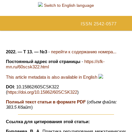
Switch to English language
ISSN 2542-0577
2022. — Т 13. — №3
-
перейти к содержанию номера...
Постоянный адрес этой страницы
-
https://sfk-
mn.ru/60scsk322.html
This article metadata is also available in English
DOI
: 10.15862/60SCSK322
(
https://doi.org/10.15862/60SCSK322
)
Полный текст статьи в формате PDF
(
объем файла:
383.5 Кбайт
)
Ссылка для цитирования этой статьи:
Бурляева, В. А.
Практика регулирования межэтнических