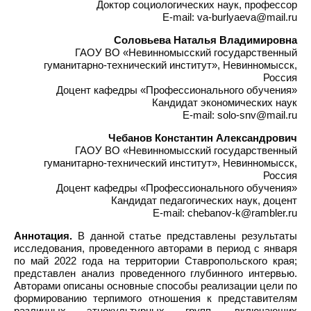
Доктор социологических наук, профессор
E-mail: va-burlyaeva@mail.ru
Соловьева Наталья Владимировна
ГАОУ ВО «Невинномысский государственный
гуманитарно-технический институт», Невинномысск,
Россия
Доцент кафедры «Профессионального обучения»
Кандидат экономических наук
E-mail: solo-snv@mail.ru
Чебанов Константин Александрович
ГАОУ ВО «Невинномысский государственный
гуманитарно-технический институт», Невинномысск,
Россия
Доцент кафедры «Профессионального обучения»
Кандидат педагогических наук, доцент
E-mail: chebanov-k@rambler.ru
Аннотация.
В данной статье представлены результаты
исследования, проведенного авторами в период с января
по май 2022 года на территории Ставропольского края;
представлен анализ проведенного глубинного интервью.
Авторами описаны основные способы реализации цели по
формированию терпимого отношения к представителям
различных этнокультурных групп, включающих