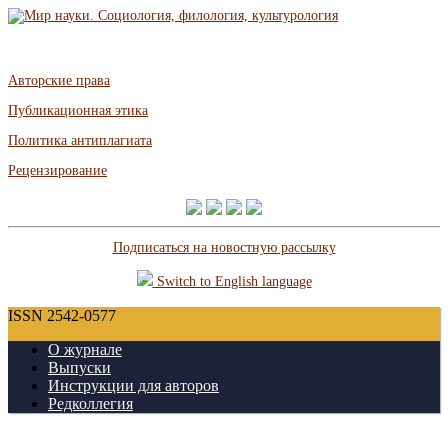
Авторские права
Публикационная этика
Политика антиплагиата
Рецензирование
Подписаться на новостную рассылку
Switch to English language
ISSN 2542-0577
О журнале
Выпуски
Инструкции для авторов
Редколлегия