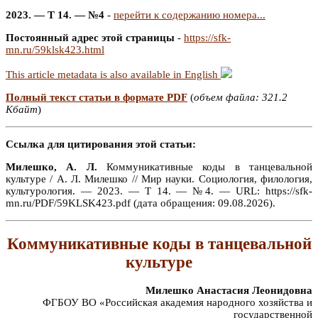
2023. — Т 14. — №4
-
перейти к содержанию номера...
Постоянный адрес этой страницы
-
https://sfk-
mn.ru/59klsk423.html
This article metadata is also available in English
Полный текст статьи в формате PDF
(
объем файла: 321.2
Кбайт
)
Ссылка для цитирования этой статьи:
Милешко, А. Л.
Коммуникативные коды в танцевальной
культуре / А. Л. Милешко // Мир науки. Социология, филология,
культурология. — 2023. — Т 14. — №4. — URL: https://sfk-
mn.ru/PDF/59KLSK423.pdf (дата обращения: 09.08.2026).
Коммуникативные коды в танцевальной
культуре
Милешко Анастасия Леонидовна
ФГБОУ ВО «Российская академия народного хозяйства и
государственной