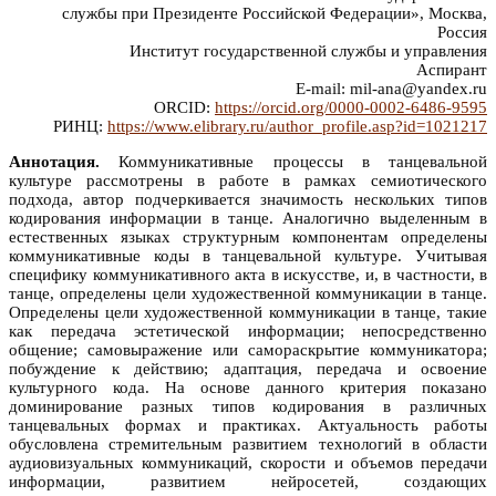
службы при Президенте Российской Федерации», Москва,
Россия
Институт государственной службы и управления
Аспирант
E-mail: mil-ana@yandex.ru
ORCID:
https://orcid.org/0000-0002-6486-9595
РИНЦ:
https://www.elibrary.ru/author_profile.asp?id=1021217
Аннотация.
Коммуникативные процессы в танцевальной
культуре рассмотрены в работе в рамках семиотического
подхода, автор подчеркивается значимость нескольких типов
кодирования информации в танце. Аналогично выделенным в
естественных языках структурным компонентам определены
коммуникативные коды в танцевальной культуре. Учитывая
специфику коммуникативного акта в искусстве, и, в частности, в
танце, определены цели художественной коммуникации в танце.
Определены цели художественной коммуникации в танце, такие
как передача эстетической информации; непосредственно
общение; самовыражение или самораскрытие коммуникатора;
побуждение к действию; адаптация, передача и освоение
культурного кода. На основе данного критерия показано
доминирование разных типов кодирования в различных
танцевальных формах и практиках. Актуальность работы
обусловлена стремительным развитием технологий в области
аудиовизуальных коммуникаций, скорости и объемов передачи
информации, развитием нейросетей, создающих