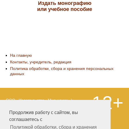
Издать монографию
или учебное пособие
На главную
Контакты, учредитель, редакция
Политика обработки, сбора и хранения персональных
данных
12+
ООО «Издательство «Мир науки» \
«Publishing company «World of science»,
LLC Материалы, размещенные на сайте,
Продолжив работу с сайтом, вы
охраняются Законом о защите авторских
соглашаетесь с
прав. Публикация любых материалов
этого сайта запрещена без
Политикой обработки, сбора и хранения