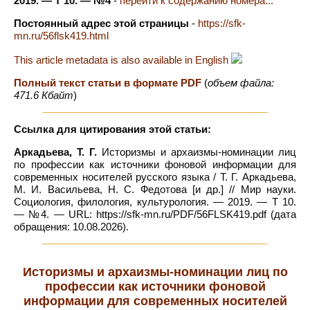
2019. — Т 10. — №4
-
перейти к содержанию номера...
Постоянный адрес этой страницы
-
https://sfk-
mn.ru/56flsk419.html
This article metadata is also available in English
Полный текст статьи в формате PDF
(
объем файла:
471.6 Кбайт
)
Ссылка для цитирования этой статьи:
Аркадьева, Т. Г.
Историзмы и архаизмы-номинации лиц
по профессии как источники фоновой информации для
современных носителей русского языка / Т. Г. Аркадьева,
М. И. Васильева, Н. С. Федотова [и др.] // Мир науки.
Социология, филология, культурология. — 2019. — Т 10.
— №4. — URL: https://sfk-mn.ru/PDF/56FLSK419.pdf (дата
обращения: 10.08.2026).
Историзмы и архаизмы-номинации лиц по
профессии как источники фоновой
информации для современных носителей