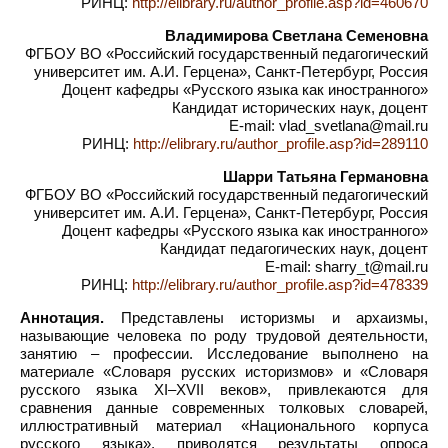
РИНЦ:
http://elibrary.ru/author_profile.asp?id=460670
Владимирова Светлана Семеновна
ФГБОУ ВО «Российский государственный педагогический
университет им. А.И. Герцена», Санкт-Петербург, Россия
Доцент кафедры «Русского языка как иностранного»
Кандидат исторических наук, доцент
E-mail: vlad_svetlana@mail.ru
РИНЦ:
http://elibrary.ru/author_profile.asp?id=289110
Шарри Татьяна Германовна
ФГБОУ ВО «Российский государственный педагогический
университет им. А.И. Герцена», Санкт-Петербург, Россия
Доцент кафедры «Русского языка как иностранного»
Кандидат педагогических наук, доцент
E-mail: sharry_t@mail.ru
РИНЦ:
http://elibrary.ru/author_profile.asp?id=478339
Аннотация.
Представлены историзмы и архаизмы,
называющие человека по роду трудовой деятельности,
занятию – профессии. Исследование выполнено на
материале «Словаря русских историзмов» и «Словаря
русского языка XI–XVII веков», привлекаются для
сравнения данные современных толковых словарей,
иллюстративный материал «Национального корпуса
русского языка», приводятся результаты опроса