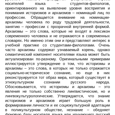
носителей языка – студентов-филологов,
ориентированного на выявление уровня восприятия и
понимания историзмов и архаизмов – номинаций лиц по
профессии. Обращается внимание на номинации-
архаизмы человека по роду трудовой деятельности,
занятию – профессии с прозрачной внутренней формой.
Архаизмы – это слова, которые не входят в лексикон
современного человека и не отражаются в современных
словарях. Но именно этим они и представляют интерес в
учебной практике со студентами-филологами. Очень
часто архаизмы содержат узнаваемый корень, однако
семантический компонент носителями языка может быть
актуализирован по-разному. Оригинальными примерами
иллюстрируется утверждение о том, что историзмы и
архаизмы – это слова, в которых не только отражается
социально-историческое сознание, но еще в них
реконструируется тот образ мира, который существует в
этнокультурном сознании русского народа.
Обосновывается, что историзмы и архаизмы – это
явления не только собственно лингвистические, но и
лингвокультурологические. Утверждается, что знание
историзмов и архаизмов играет большую роль в
формировании личности и ее социокультурной адаптации
в поликультурном обществе, незнание – обедняет
фоновую базу носителя языка или изучающего русский