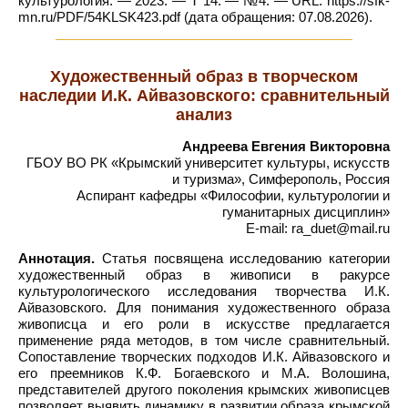
культурология. — 2023. — Т 14. — №4. — URL: https://sfk-
mn.ru/PDF/54KLSK423.pdf (дата обращения: 07.08.2026).
Художественный образ в творческом
наследии И.К. Айвазовского: сравнительный
анализ
Андреева Евгения Викторовна
ГБОУ ВО РК «Крымский университет культуры, искусств
и туризма», Симферополь, Россия
Аспирант кафедры «Философии, культурологии и
гуманитарных дисциплин»
E-mail: ra_duet@mail.ru
Аннотация.
Статья посвящена исследованию категории
художественный образ в живописи в ракурсе
культурологического исследования творчества И.К.
Айвазовского. Для понимания художественного образа
живописца и его роли в искусстве предлагается
применение ряда методов, в том числе сравнительный.
Сопоставление творческих подходов И.К. Айвазовского и
его преемников К.Ф. Богаевского и М.А. Волошина,
представителей другого поколения крымских живописцев
позволяет выявить динамику в развитии образа крымской