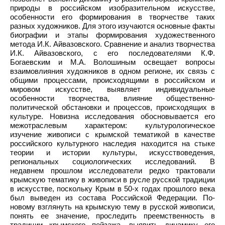
природы в российском изобразительном искусстве,
особенности его формирования в творчестве таких
разных художников. Для этого изучаются основные факты
биографии и этапы формирования художественного
метода И.К. Айвазовского. Сравнение и анализ творчества
И.К. Айвазовского, с его последователями К.Ф.
Богаевским и М.А. Волошиным освещает вопросы
взаимовлияния художников в одном регионе, их связь с
общими процессами, происходящими в российском и
мировом искусстве, выявляет индивидуальные
особенности творчества, влияние общественно-
политической обстановки и процессов, происходящих в
культуре. Новизна исследования обосновывается его
межотраслевым характером: культурологическое
изучение живописи с крымской тематикой в качестве
российского культурного наследия находится на стыке
теории и истории культуры, искусствоведения,
региональных социологических исследований. В
недавнем прошлом исследователи редко трактовали
крымскую тематику в живописи в русле русской традиции
в искусстве, поскольку Крым в 50-х годах прошлого века
был выведен из состава Российской Федерации. По-
новому взглянуть на крымскую тему в русской живописи,
понять ее значение, проследить преемственность в
традиции крымского пейзажа, выявить динамику его