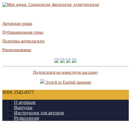
Авторские права
Публикационная этика
Политика антиплагиата
Рецензирование
Подписаться на новостную рассылку
Switch to English language
ISSN 2542-0577
О журнале
Выпуски
Инструкции для авторов
Редколлегия