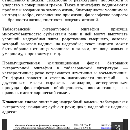
отношению к людям, себялюбие и равнодушие, порочность и
упорство в совершении грехов. Также в эпитафиях поднимаются
проблемы воздания за земную жизнь, благодарности усопшим за
их труд и добро, совершенное при жизни, философские вопросы
— бренности жизни, тщетности людских желаний.
Табасаранской литературной эпитафии присуща
многосубъектность: субъектами речи в ней могут выступать
усопший, надгробная плита, родственник умершего, человек,
который вырезал надпись на надгробье; текст надписи может
быть обращен от лица усопшего к живым, от лица живых к
умершему, к прохожему и т. д.
Преимущественная композиционная форма бытования
литературной эпитафии в табасаранской литературе —
четверостишие; реже встречаются двустишья и восьмистишия.
От формы зависит и степень лаконичности эпитафий — в
двустишьях мысли выражены лапидарно, четверостишьям
присуща философская обобщенность, восьмистишья, как
правило, имеют лирический сюжет.
Ключевые слова:
эпитафия; надгробный камень; табасаранская
литература; назидание; субъект речи; цикл; надгробная надпись;
адресат