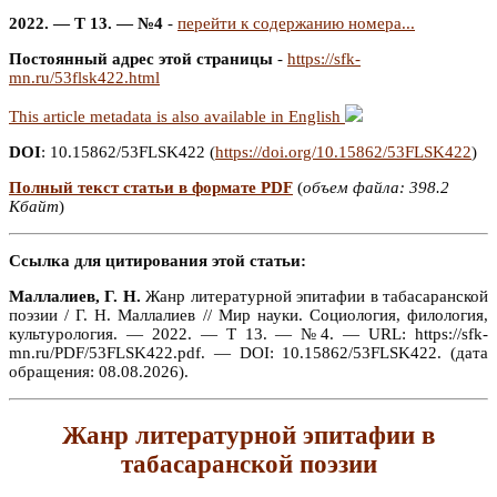
2022. — Т 13. — №4
-
перейти к содержанию номера...
Постоянный адрес этой страницы
-
https://sfk-
mn.ru/53flsk422.html
This article metadata is also available in English
DOI
: 10.15862/53FLSK422 (
https://doi.org/10.15862/53FLSK422
)
Полный текст статьи в формате PDF
(
объем файла: 398.2
Кбайт
)
Ссылка для цитирования этой статьи:
Маллалиев, Г. Н.
Жанр литературной эпитафии в табасаранской
поэзии / Г. Н. Маллалиев // Мир науки. Социология, филология,
культурология. — 2022. — Т 13. — №4. — URL: https://sfk-
mn.ru/PDF/53FLSK422.pdf. — DOI: 10.15862/53FLSK422. (дата
обращения: 08.08.2026).
Жанр литературной эпитафии в
табасаранской поэзии