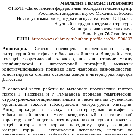
Маллалиев Гюлахмед Нуралиевич
ФГБУН «Дагестанский федеральный исследовательский центр
Российской академии наук», Махачкала, Россия
Институт языка, литературы и искусства имени Г. Цадасы
Научный сотрудник отдела литературы
Кандидат филологических наук
E-mail: gyu76@yandex.ru
РИНЦ:
https://www.elibrary.ru/author_profile.asp?id=500803
Аннотация.
Статья посвящена исследованию жанра
литературной эпитафии в табасаранской поэзии. В водной части,
носящей теоретический характер, показано отличие между
кладбищенской и литературной эпитафией, выявлены
конституциональные признаки двух жанровых разновидностей,
констатируется степень освоения жанра в литературах народов
Дагестана.
В основной части работы на материале поэтических текстов
поэтов Г. Гаджиева и Р. Рамазанова проведен тематический,
структурно-композиционный анализ, а также анализ субъектной
организации текстов табасаранской литературной эпитафии.
Автор приходит к выводу, что литературная эпитафия в
табасаранской поэзии имеет назидательный и сатирический
характер; в ней подвергаются осуждению поступки и качества
людей, которые противоречат народному идеалу женщины,
матери, горца — супружеская неверность, насилие по