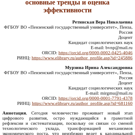
основные тренды и оценка
эффективности
Ретинская Вера Николаевна
ФГБОУ ВО «Пензенский государственный университет», Пенза,
Россия
Доцент
Кандидат социологических наук
E-mail: bvnp@mail.ru
ORCID:
https://orcid.org/0000-0002-0425-4046
РИНЦ:
https://www.elibrary.ru/author_profile.asp?id=245886
Мурзина Ирина Александровна
ФГБОУ ВО «Пензенский государственный университет», Пенза,
Россия
Доцент
Кандидат социологических наук
E-mail: mirgmu@mail.ru
ORCID:
https://orcid.org/0000-0001-7791-4378
РИНЦ:
https://www.elibrary.ru/author_profile.asp?id=681160
Аннотация.
Сегодня человечество проживает новый этап
цифрового развития, остро нуждающийся в грамотной
рефлексии и систематизации, поскольку он связан со сменой
технологического уклада, трансформацией механизмов
экономического роста, что неизбежно ведет к кардинальной