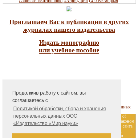
Commons «Attribution» («Атрибуция») 4.0 Всемирная
.
Приглашаем Вас к публикации в других
журналах нашего издательства
Издать монографию
или учебное пособие
Продолжив работу с сайтом, вы
На главную
соглашаетесь с
Контакты, учредитель, редакция
Политика обработки, сбора и хранения персональных данных
Политикой обработки, сбора и хранения
персональных данных ООО
ООО «Издательство «Мир науки» \ «Publishing company «World of
science», LLC Материалы, размещенные на сайте, охраняются Законом
«Издательство «Мир науки»
о защите авторских прав. Публикация любых материалов этого сайта
запрещена без предварительного согласования с издательством.
Авторские права на размещенные на сайте научные публикации