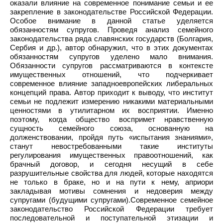
оказали влияние на современное понимание семьи и ее
закрепление в законодательстве Российской Федерации.
Особое внимание в данной статье уделяется
обязанностям супругов. Проведя анализ семейного
законодательства ряда славянских государств (Болгария,
Сербия и др.), автор обнаружил, что в этих документах
обязанностям супругов уделено мало внимания.
Обязанности супругов рассматриваются в контексте
имущественных отношений, что подчеркивает
современное влияние западноевропейских либеральных
концепций права. Автор приходит к выводу, что институт
семьи не подлежит измерению никакими материальными
ценностями в утилитарном их восприятии. Именно
поэтому, когда общество воспримет нравственную
сущность семейного союза, основанную на
долженствовании, пройдя путь «испытания знаниями»,
станут невостребованными такие институты
регулирования имущественных правоотношений, как
брачный договор, и сегодня несущий в себе
разрушительные свойства для людей, которые находятся
не только в браке, но и на пути к нему, априори
закладывая мотивы сомнения и недоверия между
супругами (будущими супругами).Современное семейное
законодательство Российской Федерации требует
последовательной и поступательной этизации и