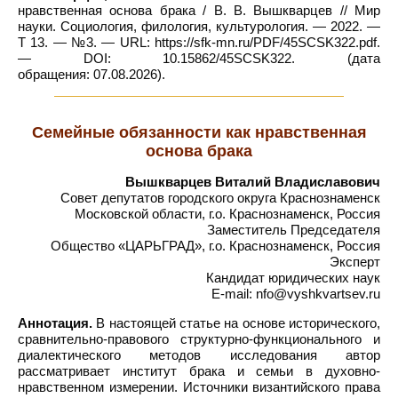
нравственная основа брака / В. В. Вышкварцев // Мир
науки. Социология, филология, культурология. — 2022. —
Т 13. — №3. — URL: https://sfk-mn.ru/PDF/45SCSK322.pdf.
— DOI: 10.15862/45SCSK322. (дата
обращения: 07.08.2026).
Семейные обязанности как нравственная
основа брака
Вышкварцев Виталий Владиславович
Совет депутатов городского округа Краснознаменск
Московской области, г.о. Краснознаменск, Россия
Заместитель Председателя
Общество «ЦАРЬГРАД», г.о. Краснознаменск, Россия
Эксперт
Кандидат юридических наук
E-mail: nfo@vyshkvartsev.ru
Аннотация.
В настоящей статье на основе исторического,
сравнительно-правового структурно-функционального и
диалектического методов исследования автор
рассматривает институт брака и семьи в духовно-
нравственном измерении. Источники византийского права