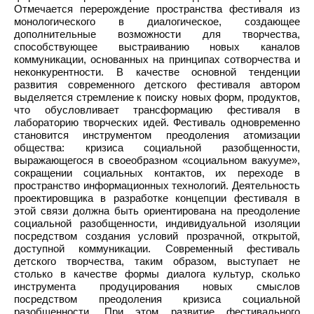
Отмечается перерождение пространства фестиваля из
монологического в диалогическое, создающее
дополнительные возможности для творчества,
способствующее выстраиванию новых каналов
коммуникации, основанных на принципах сотворчества и
неконкурентности. В качестве основной тенденции
развития современного детского фестиваля автором
выделяется стремление к поиску новых форм, продуктов,
что обусловливает трансформацию фестиваля в
лабораторию творческих идей. Фестиваль одновременно
становится инструментом преодоления атомизации
общества: кризиса социальной разобщенности,
выражающегося в своеобразном «социальном вакууме»,
сокращении социальных контактов, их переходе в
пространство информационных технологий. Деятельность
проектировщика в разработке концепции фестиваля в
этой связи должна быть ориентирована на преодоление
социальной разобщенности, индивидуальной изоляции
посредством создания условий прозрачной, открытой,
доступной коммуникации. Современный фестиваль
детского творчества, таким образом, выступает не
столько в качестве формы диалога культур, сколько
инструмента продуцирования новых смыслов
посредством преодоления кризиса социальной
разобщенности. При этом развитие фестивального