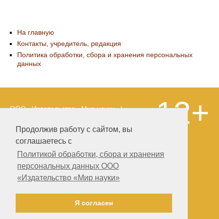
На главную
Контакты, учредитель, редакция
Политика обработки, сбора и хранения персональных
данных
12+
ООО «Издательство «Мир науки» \
«Publishing company «World of science»,
LLC Материалы, размещенные на сайте,
Продолжив работу с сайтом, вы
охраняются Законом о защите авторских
соглашаетесь с
прав. Публикация любых материалов
этого сайта запрещена без
Политикой обработки, сбора и хранения
предварительного согласования с
персональных данных ООО
издательством. Авторские права на
«Издательство «Мир науки»
размещенные на сайте научные
публикации принадлежат их авторам.
Разработка и поддержка сайта —
Я согласен
Александр Павлов, pavlov@mir-nauki.com