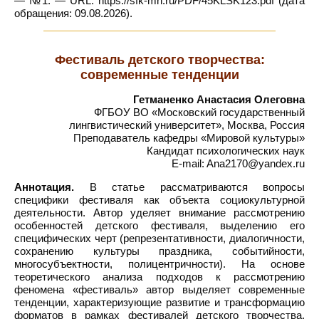
— №1. — URL: https://sfk-mn.ru/PDF/45KLSK123.pdf (дата
обращения: 09.08.2026).
Фестиваль детского творчества:
современные тенденции
Гетманенко Анастасия Олеговна
ФГБОУ ВО «Московский государственный
лингвистический университет», Москва, Россия
Преподаватель кафедры «Мировой культуры»
Кандидат психологических наук
E-mail: Ana2170@yandex.ru
Аннотация.
В статье рассматриваются вопросы
специфики фестиваля как объекта социокультурной
деятельности. Автор уделяет внимание рассмотрению
особенностей детского фестиваля, выделению его
специфических черт (репрезентативности, диалогичности,
сохранению культуры праздника, событийности,
многосубъектности, полицентричности). На основе
теоретического анализа подходов к рассмотрению
феномена «фестиваль» автор выделяет современные
тенденции, характеризующие развитие и трансформацию
форматов в рамках фестивалей детского творчества.