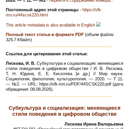
2020. — Т 11. — №2
-
перейти к содержанию номера...
Постоянный адрес этой страницы
-
https://sfk-
mn.ru/44scsk220.html
This article metadata is also available in English
Полный текст статьи в формате PDF
(
объем файла:
325.7 Кбайт
)
Ссылка для цитирования этой статьи:
Лескова, И. В.
Субкультура и социализация: меняющиеся
стили поведения в цифровом обществе / И. В. Лескова,
Т. Н. Юдина, Е. Е. Киселева [и др.] // Мир науки.
Социология, филология, культурология. — 2020. — Т 11.
— №2. — URL: https://sfk-mn.ru/PDF/44SCSK220.pdf (дата
обращения: 08.08.2026).
Субкультура и социализация: меняющиеся
стили поведения в цифровом обществе
Лескова Ирина Валерьевна