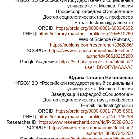
ФГБОУ ВО «Российский государственный социальный
университет», Москва, Россия
Профессор кафедры «Социологии»
Доктор социологических наук, профессор
E-mail: leskova.i@yandex.ru
ORCID:
https://orcid.org/0000-0001-6083-6692
РИНЦ:
https://elibrary.ru/author_profile.asp?id=510760
Web of Science (Publons):
https://publons.com/researcher/3362856/
SCOPUS:
https://www.scopus.com/authid/detail.url?
authorId=56610215200
Google Академия:
https://scholar.google.com/citations?
user=BfYOFYMAAAAJ
Юдина Татьяна Николаевна
ФГБОУ ВО «Российский государственный социальный
университет», Москва, Россия
Заведующий кафедрой «Социологии»
Доктор социологических наук, профессор
E-mail: ioudinatn@mail.ru
ORCID:
https://orcid.org/0000-0001-7785-8601
РИНЦ:
https://elibrary.ru/author_profile.asp?id=145299
Researcher ID:
https://www.researcherid.com/rid/P-5028-2015
SCOPUS:
https://www.scopus.com/authid/detail.url?
authorId=36907342200
Google Академия:
https://scholar.google.com/citations?