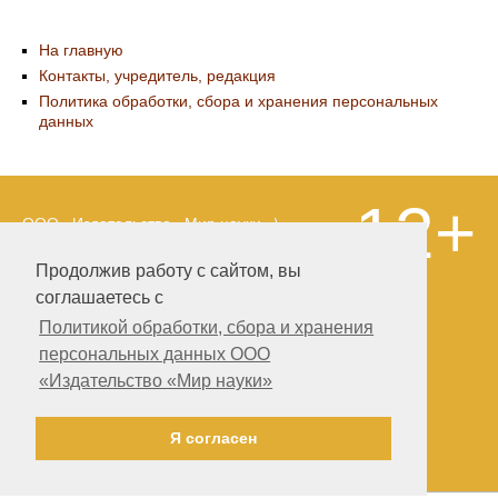
На главную
Контакты, учредитель, редакция
Политика обработки, сбора и хранения персональных
данных
12+
ООО «Издательство «Мир науки» \
«Publishing company «World of science»,
LLC Материалы, размещенные на сайте,
Продолжив работу с сайтом, вы
охраняются Законом о защите авторских
соглашаетесь с
прав. Публикация любых материалов
этого сайта запрещена без
Политикой обработки, сбора и хранения
предварительного согласования с
персональных данных ООО
издательством. Авторские права на
«Издательство «Мир науки»
размещенные на сайте научные
публикации принадлежат их авторам.
Разработка и поддержка сайта —
Я согласен
Александр Павлов, pavlov@mir-nauki.com