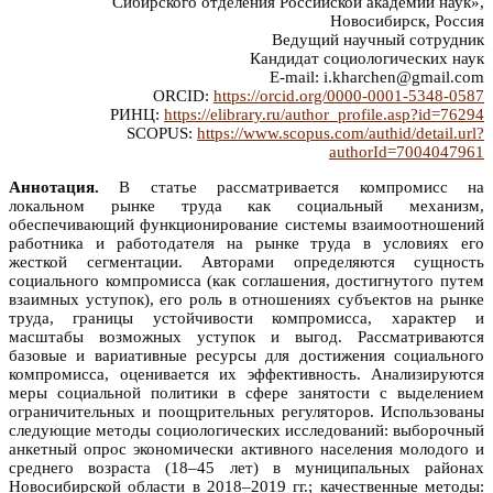
Сибирского отделения Российской академии наук»,
Новосибирск, Россия
Ведущий научный сотрудник
Кандидат социологических наук
E-mail: i.kharchen@gmail.com
ORCID:
https://orcid.org/0000-0001-5348-0587
РИНЦ:
https://elibrary.ru/author_profile.asp?id=76294
SCOPUS:
https://www.scopus.com/authid/detail.url?
authorId=7004047961
Аннотация.
В статье рассматривается компромисс на
локальном рынке труда как социальный механизм,
обеспечивающий функционирование системы взаимоотношений
работника и работодателя на рынке труда в условиях его
жесткой сегментации. Авторами определяются сущность
социального компромисса (как соглашения, достигнутого путем
взаимных уступок), его роль в отношениях субъектов на рынке
труда, границы устойчивости компромисса, характер и
масштабы возможных уступок и выгод. Рассматриваются
базовые и вариативные ресурсы для достижения социального
компромисса, оценивается их эффективность. Анализируются
меры социальной политики в сфере занятости с выделением
ограничительных и поощрительных регуляторов. Использованы
следующие методы социологических исследований: выборочный
анкетный опрос экономически активного населения молодого и
среднего возраста (18–45 лет) в муниципальных районах
Новосибирской области в 2018–2019 гг.; качественные методы: