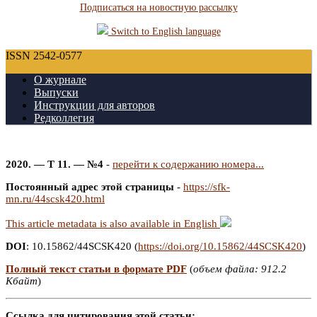
Подписаться на новостную рассылку
Switch to English language
ISSN 2542-0577
О журнале
Выпуски
Инструкции для авторов
Редколлегия
2020. — Т 11. — №4
-
перейти к содержанию номера...
Постоянный адрес этой страницы
-
https://sfk-
mn.ru/44scsk420.html
This article metadata is also available in English
DOI
: 10.15862/44SCSK420 (
https://doi.org/10.15862/44SCSK420
)
Полный текст статьи в формате PDF
(
объем файла: 912.2
Кбайт
)
Ссылка для цитирования этой статьи: