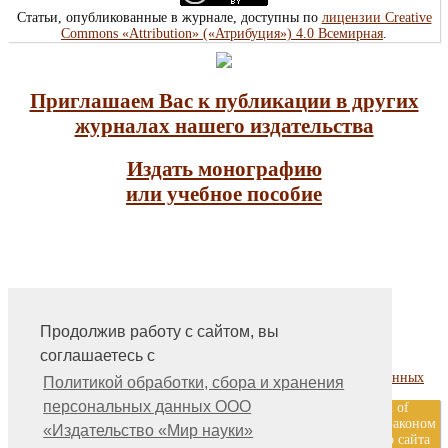
Статьи, опубликованные в журнале, доступны по
лицензии Creative
Commons «Attribution» («Атрибуция») 4.0 Всемирная
.
Приглашаем Вас к публикации в других
журналах нашего издательства
Издать монографию
или учебное пособие
Продолжив работу с сайтом, вы
На главную
соглашаетесь с
Контакты, учредитель, редакция
Политика обработки, сбора и хранения персональных данных
Политикой обработки, сбора и хранения
персональных данных ООО
ООО «Издательство «Мир науки» \ «Publishing company «World of
science», LLC Материалы, размещенные на сайте, охраняются Законом
«Издательство «Мир науки»
о защите авторских прав. Публикация любых материалов этого сайта