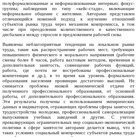
полуформализованные и неформализованные интервью; фокус-
группы; наблюдения по типу «кейс-стади», включающие
неформальное общение с жителями. Авторами представлен
отличающийся новизной подход к изучению отношений
субъектов рынка труда через механизм компромисса, в том
числе при преодолении количественного и качественного
дисбаланса между спросом и предложением рабочей силы.
Выявлены неблагоприятные тенденции на локальном рынке
труда, такие как распространение рабочих мест, требующих
повышенного физического и морального напряжения (рабочие
смены более 8 часов, работа вахтовым методом, временная и
дополнительная занятость, совмещение рабочих функций,
работа, где почти не востребованы профессиональные
компетенции и др.), в то время как уровень формального
образования населения провинции достаточно высокий. Не
снимается проблема низкой экономической отдачи от
полученного профессионального образования, от основной
работы, от дополнительного профессионального образования.
Эти результаты получены с использованием эмпирических
данных и индикаторов, отражающих проблемы сферы занятости,
трудоустройства молодежи, профессиональной самореализации
выпускников учебных заведений и другие. С учетом
превалирующих ограничительных мер социально-экономической
политики в сфере занятости авторами делается вывод, что в
таких условиях социальный компромисс субъектов рынка труда