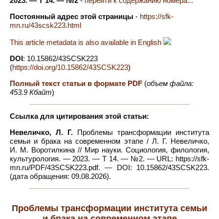
2023. — Т 14. — №2
-
перейти к содержанию номера...
Постоянный адрес этой страницы
-
https://sfk-
mn.ru/43scsk223.html
This article metadata is also available in English
DOI
: 10.15862/43SCSK223
(
https://doi.org/10.15862/43SCSK223
)
Полный текст статьи в формате PDF
(
объем файла:
453.9 Кбайт
)
Ссылка для цитирования этой статьи:
Невеличко, Л. Г.
Проблемы трансформации института
семьи и брака на современном этапе / Л. Г. Невеличко,
И. М. Воротилкина // Мир науки. Социология, филология,
культурология. — 2023. — Т 14. — №2. — URL: https://sfk-
mn.ru/PDF/43SCSK223.pdf. — DOI: 10.15862/43SCSK223.
(дата обращения: 09.08.2026).
Проблемы трансформации института семьи
и брака на современном этапе