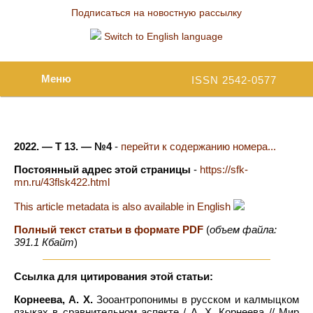
Подписаться на новостную рассылку
Switch to English language
Меню
ISSN 2542-0577
2022. — Т 13. — №4
-
перейти к содержанию номера...
Постоянный адрес этой страницы
-
https://sfk-
mn.ru/43flsk422.html
This article metadata is also available in English
Полный текст статьи в формате PDF
(
объем файла:
391.1 Кбайт
)
Ссылка для цитирования этой статьи:
Корнеева, А. Х.
Зооантропонимы в русском и калмыцком
языках в сравнительном аспекте / А. Х. Корнеева // Мир