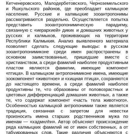
Кетченеровского, Малодербетовского, Черноземельского
и Яшкульского районов, где преобладает калмыцкое
население. Русские и калмыцкие зооантропонимы
рассматриваются раздельно. Осуществляется попытка
представить зооантропонимическую парадигму,
связанную с «иерархией» диких и домашних животных у
русских и калмыков, проживающих на территории
Республики Калмыкия. Анализ выявленного материала
позволяет сделать следующие выводы: в русском
зооантропонимиконе среди имен распространены в
основном заимствованные, пришедшие вместе с
христианством, а среди фамилий наиболее продуктивным
пластом являются фамилии, имеющие компонент
«птица». В калмыцком антропонимиконе имена, имеющие
зоокомпонент «животное» и «хищная птица», сохраняются
до настоящего времени, а среди фамилий наиболее
продуктивны те, что образованы от половозрастных и
цветовых дифференциаций домашних животных, а также
те, что содержат компонент «часть тела животного».
Особенностью калмыцкой антропонимии также является
традиция, связанная с запретом для невестки
произносить имена старших родственников мужа по
именам — «хадмнлһн». Автор объясняет происхождение
ряда калмыцких фамилий не от имен собственных, а от
табуированных слов. Такие различия объясняются с