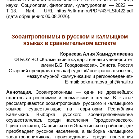
науки. Социология, филология, культурология. — 2022. —
Т 13. — №4. — URL: https://sfk-mn.ru/PDF/43FLSK422.pdf
(дата обращения: 09.08.2026).
Зооантропонимы в русском и калмыцком
языках в сравнительном аспекте
Корнеева Алия Хамидуллаевна
ФГБОУ ВО «Калмыцкий государственный университет
имени Б.Б. Городовикова», Элиста, Россия
Старший преподаватель кафедры «Иностранных языков,
межкультурной коммуникации и регионоведения»
E-mail: bekmuratova_ah@mail.ru
Аннотация.
Зооантропонимы — один из древнейших
пластов антропонимии и ономастики в целом. В статье
рассматриваются зооантропонимы русского и калмыцкого
языков, существующие на территории Республики
Калмыкия. Выборка русского зооантропонимикона
осуществлялась среди населения Городовиковского,
Приютненского, Сарпинского и Яшалтинского районов, где
преобладает русское население, а выборка калмыцкого
зооантропонимикона производилась среди населения