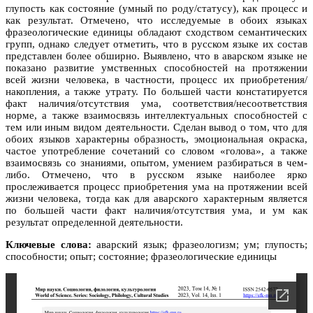
глупость как состояние (умный по роду/статусу), как процесс и
как результат. Отмечено, что исследуемые в обоих языках
фразеологические единицы обладают сходством семантических
групп, однако следует отметить, что в русском языке их состав
представлен более обширно. Выявлено, что в аварском языке не
показано развитие умственных способностей на протяжении
всей жизни человека, в частности, процесс их приобретения/
накопления, а также утрату. По большей части констатируется
факт наличия/отсутствия ума, соответствия/несоответствия
норме, а также взаимосвязь интеллектуальных способностей с
тем или иным видом деятельности. Сделан вывод о том, что для
обоих языков характерны образность, эмоциональная окраска,
частое употребление сочетаний со словом «голова», а также
взаимосвязь со знаниями, опытом, умением разбираться в чем-
либо. Отмечено, что в русском языке наиболее ярко
прослеживается процесс приобретения ума на протяжении всей
жизни человека, тогда как для аварского характерным является
по большей части факт наличия/отсутствия ума, и ум как
результат определенной деятельности.
Ключевые слова:
аварский язык; фразеологизм; ум; глупость;
способности; опыт; состояние; фразеологические единицы