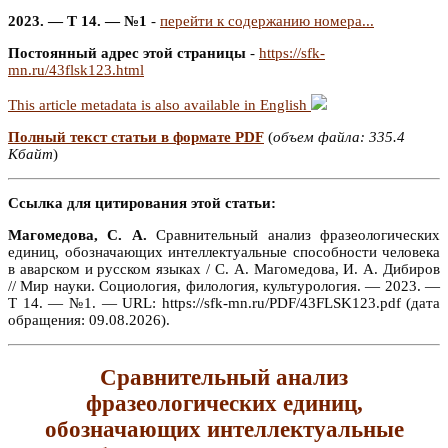
2023. — Т 14. — №1
-
перейти к содержанию номера...
Постоянный адрес этой страницы
-
https://sfk-
mn.ru/43flsk123.html
This article metadata is also available in English
Полный текст статьи в формате PDF
(
объем файла: 335.4
Кбайт
)
Ссылка для цитирования этой статьи:
Магомедова, С. А.
Сравнительный анализ фразеологических
единиц, обозначающих интеллектуальные способности человека
в аварском и русском языках / С. А. Магомедова, И. А. Дибиров
// Мир науки. Социология, филология, культурология. — 2023. —
Т 14. — №1. — URL: https://sfk-mn.ru/PDF/43FLSK123.pdf (дата
обращения: 09.08.2026).
Сравнительный анализ
фразеологических единиц,
обозначающих интеллектуальные